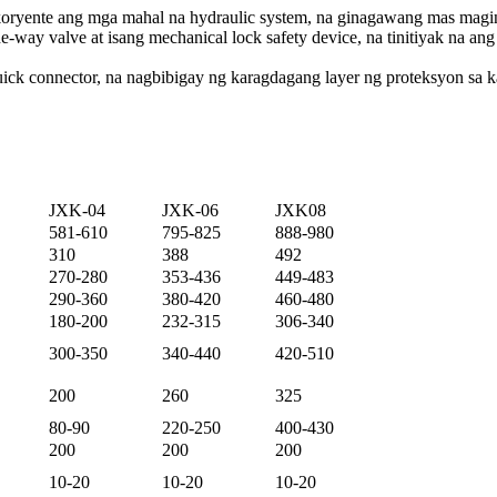
g koryente ang mga mahal na hydraulic system, na ginagawang mas mag
ne-way valve at isang mechanical lock safety device, na tinitiyak na 
 quick connector, na nagbibigay ng karagdagang layer ng proteksyon sa 
JXK-04
JXK-06
JXK08
581-610
795-825
888-980
310
388
492
270-280
353-436
449-483
290-360
380-420
460-480
180-200
232-315
306-340
300-350
340-440
420-510
200
260
325
80-90
220-250
400-430
200
200
200
10-20
10-20
10-20