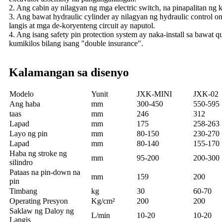
2. Ang cabin ay nilagyan ng mga electric switch, na pinapalitan n
3. Ang bawat hydraulic cylinder ay nilagyan ng hydraulic control o
langis at mga de-koryenteng circuit ay naputol.
4. Ang isang safety pin protection system ay naka-install sa bawat
kumikilos bilang isang "double insurance".
Kalamangan sa disenyo
Modelo
Yunit
JXK-MINI
JXK-02
Ang haba
mm
300-450
550-595
taas
mm
246
312
Lapad
mm
175
258-263
Layo ng pin
mm
80-150
230-270
Lapad
mm
80-140
155-170
Haba ng stroke ng
mm
95-200
200-300
silindro
Pataas na pin-down na
mm
159
200
pin
Timbang
kg
30
60-70
Operating Presyon
Kg/cm²
200
200
Saklaw ng Daloy ng
L/min
10-20
10-20
Langis