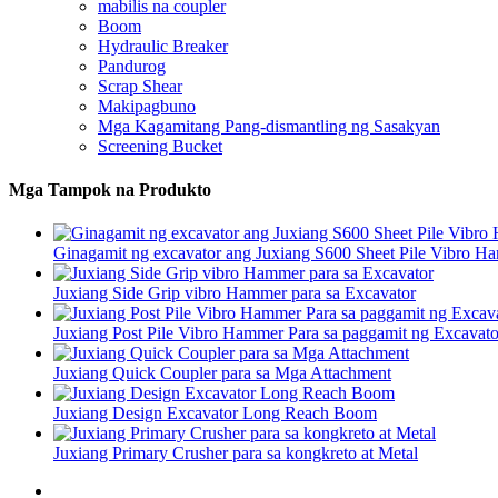
mabilis na coupler
Boom
Hydraulic Breaker
Pandurog
Scrap Shear
Makipagbuno
Mga Kagamitang Pang-dismantling ng Sasakyan
Screening Bucket
Mga Tampok na Produkto
Ginagamit ng excavator ang Juxiang S600 Sheet Pile Vibro H
Juxiang Side Grip vibro Hammer para sa Excavator
Juxiang Post Pile Vibro Hammer Para sa paggamit ng Excavato
Juxiang Quick Coupler para sa Mga Attachment
Juxiang Design Excavator Long Reach Boom
Juxiang Primary Crusher para sa kongkreto at Metal