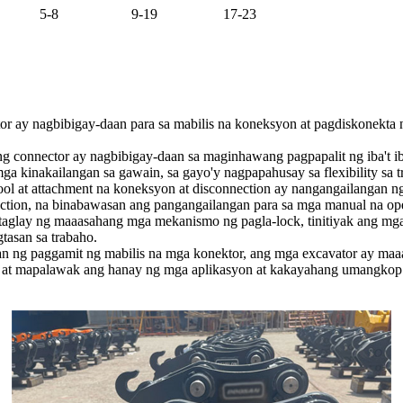
5-8
9-19
17-23
 ay nagbibigay-daan para sa mabilis na koneksyon at pagdiskonekta ng 
connector ay nagbibigay-daan sa maginhawang pagpapalit ng iba't iba
ga kinakailangan sa gawain, sa gayo'y nagpapahusay sa flexibility sa t
ol at attachment na koneksyon at disconnection ay nangangailangan n
tion, na binabawasan ang pangangailangan para sa mga manual na oper
taglay ng maaasahang mga mekanismo ng pagla-lock, tinitiyak ang mga 
tasan sa trabaho.
 ng paggamit ng mabilis na mga konektor, ang mga excavator ay maaa
an at mapalawak ang hanay ng mga aplikasyon at kakayahang umangkop