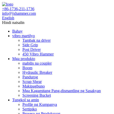
+86-1736-211-1736
info@jxhammer.com
English
Hindi naisalin
Bahay
vibro martilyo
Tambak na driver
Side Grip
Post Driver
450 Vibro Hammer
Mga produkto
mabilis na coupler
Boom
Hydraulic Breaker
Pandurog
Scrap Shear
Makipagbuno
Mga Kagamitang Pang-dismantling ng Sasakyan
Screening Bucket
Tungkol sa amin
Profile ng Kumpanya
Sertipiko
Proseso ng Produksyon