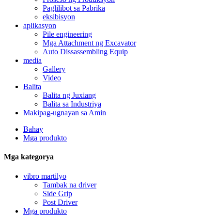
Paglilibot sa Pabrika
eksibisyon
aplikasyon
Pile engineering
Mga Attachment ng Excavator
Auto Dissassembling Equip
media
Gallery
Video
Balita
Balita ng Juxiang
Balita sa Industriya
Makipag-ugnayan sa Amin
Bahay
Mga produkto
Mga kategorya
vibro martilyo
Tambak na driver
Side Grip
Post Driver
Mga produkto