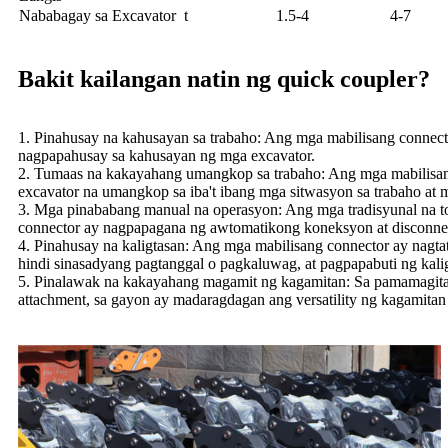
Nababagay sa Excavator
t
1.5-4
4-7
Bakit kailangan natin ng quick coupler?
1. Pinahusay na kahusayan sa trabaho: Ang mga mabilisang connector
nagpapahusay sa kahusayan ng mga excavator.
2. Tumaas na kakayahang umangkop sa trabaho: Ang mga mabilisang 
excavator na umangkop sa iba't ibang mga sitwasyon sa trabaho at m
3. Mga pinababang manual na operasyon: Ang mga tradisyunal na to
connector ay nagpapagana ng awtomatikong koneksyon at disconnec
4. Pinahusay na kaligtasan: Ang mga mabilisang connector ay nagta
hindi sinasadyang pagtanggal o pagkaluwag, at pagpapabuti ng kalig
5. Pinalawak na kakayahang magamit ng kagamitan: Sa pamamagitan
attachment, sa gayon ay madaragdagan ang versatility ng kagamit