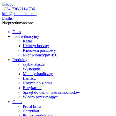
+86-1736-211-1736
info@jxhammer.com
English
Nieprzetłumaczone
Dom
młot wibracyjny
Kafar
Uchwyt boczny
Kierowca pocztowy
Młot wibracyjny 450
Produkty
szybkozłącze
Wysięgnik
Młot hydrauliczny
Łamacz
Nożyce do złomu
Borykać się
Sprzęt do demontażu samochodów
Wiadro przesiewające
O nas
Profil firmy
Certyfikat
Proces produkcyjny