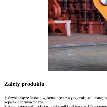
Zalety produktu
1. Szybkozłącze Juxiang wykonane jest z wytrzymałej stali mangan
koparek o różnym tonażu.
2. Kabina wyposażona jest w przełączniki elektryczne, które zastę