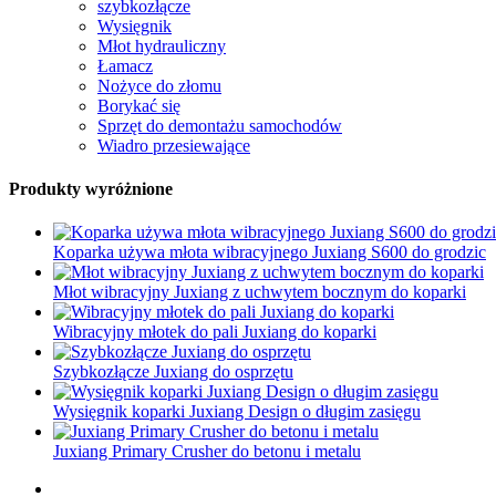
szybkozłącze
Wysięgnik
Młot hydrauliczny
Łamacz
Nożyce do złomu
Borykać się
Sprzęt do demontażu samochodów
Wiadro przesiewające
Produkty wyróżnione
Koparka używa młota wibracyjnego Juxiang S600 do grodzic
Młot wibracyjny Juxiang z uchwytem bocznym do koparki
Wibracyjny młotek do pali Juxiang do koparki
Szybkozłącze Juxiang do osprzętu
Wysięgnik koparki Juxiang Design o długim zasięgu
Juxiang Primary Crusher do betonu i metalu