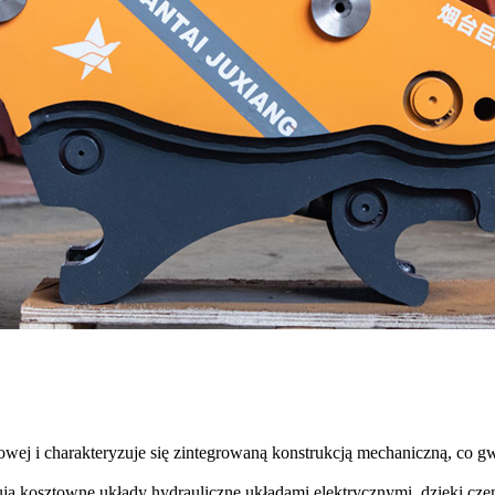
owej i charakteryzuje się zintegrowaną konstrukcją mechaniczną, co g
pują kosztowne układy hydrauliczne układami elektrycznymi, dzięki cze