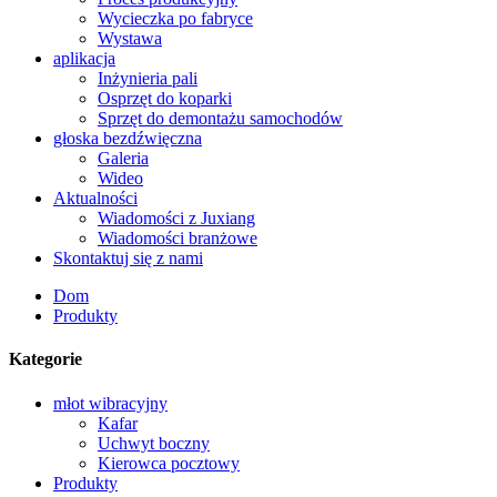
Wycieczka po fabryce
Wystawa
aplikacja
Inżynieria pali
Osprzęt do koparki
Sprzęt do demontażu samochodów
głoska bezdźwięczna
Galeria
Wideo
Aktualności
Wiadomości z Juxiang
Wiadomości branżowe
Skontaktuj się z nami
Dom
Produkty
Kategorie
młot wibracyjny
Kafar
Uchwyt boczny
Kierowca pocztowy
Produkty