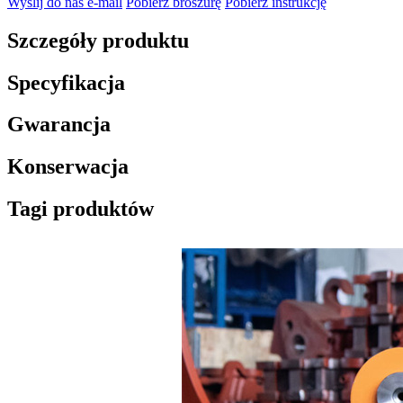
Wyślij do nas e-mail
Pobierz broszurę
Pobierz instrukcję
Szczegóły produktu
Specyfikacja
Gwarancja
Konserwacja
Tagi produktów