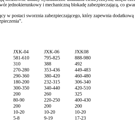
awór jednokierunkowy i mechaniczną blokadę zabezpieczającą, co gwar
ący w postaci sworznia zabezpieczającego, który zapewnia dodatkową
zpieczenia”.
JXK-04
JXK-06
JXK08
581-610
795-825
888-980
310
388
492
270-280
353-436
449-483
290-360
380-420
460-480
180-200
232-315
306-340
300-350
340-440
420-510
200
260
325
80-90
220-250
400-430
200
200
200
10-20
10-20
10-20
5-8
9-19
17-23