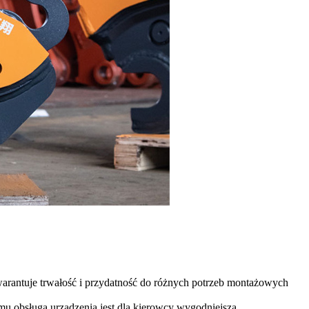
warantuje trwałość i przydatność do różnych potrzeb montażowych
mu obsługa urządzenia jest dla kierowcy wygodniejsza.