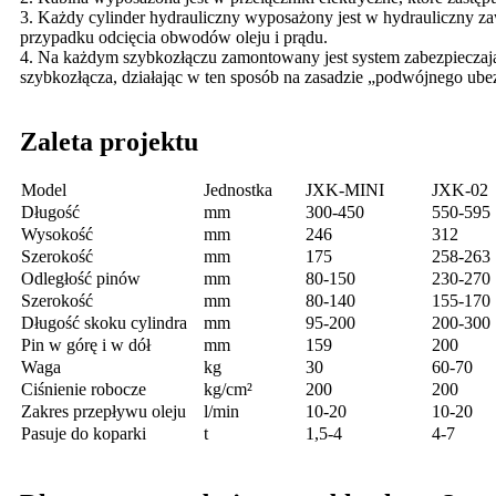
3. Każdy cylinder hydrauliczny wyposażony jest w hydrauliczny z
przypadku odcięcia obwodów oleju i prądu.
4. Na każdym szybkozłączu zamontowany jest system zabezpieczaj
szybkozłącza, działając w ten sposób na zasadzie „podwójnego ube
Zaleta projektu
Model
Jednostka
JXK-MINI
JXK-02
Długość
mm
300-450
550-595
Wysokość
mm
246
312
Szerokość
mm
175
258-263
Odległość pinów
mm
80-150
230-270
Szerokość
mm
80-140
155-170
Długość skoku cylindra
mm
95-200
200-300
Pin w górę i w dół
mm
159
200
Waga
kg
30
60-70
Ciśnienie robocze
kg/cm²
200
200
Zakres przepływu oleju
l/min
10-20
10-20
Pasuje do koparki
t
1,5-4
4-7