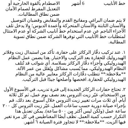
خط الأنابيب
6 أشهر
الاصطدام بالقوة الخارجية أو
التعديل المفرط لصمام الأمان
ضمن نطاق المطالبات.
لا يتم ضمان البراغي ومفاتيح القدم والمقابض وقضبان التوصيل
والأسنان الثابتة والأسنان المتحركة وأعمدة الدبوس؛ ولا يدخل تلف
الأجزاء الناجم عن عدم استخدام خط أنابيب الشركة أو عدم الامتثال
لمتطلبات خط الأنابيب التي توفرها الشركة ضمن نطاق تسوية
المطالبة.
١. عند تركيب دقّاز الركائز على حفارة، تأكد من استبدال زيت وفلاتر
الهيدروليك للحفارة بعد التركيب والاختبار. هذا يضمن عمل النظام
الهيدروليكي وأجزاء دقّاز الركائز بسلاسة. أي شوائب قد تُتلف
النظام الهيدروليكي، مما يُسبب مشاكل ويُقلل من عمر الآلة.
**ملاحظة:** تتطلب دقّازات الركائز معايير عالية من النظام
الهيدروليكي للحفارة. افحصها وأصلحها جيدًا قبل التركيب.
٢. تحتاج حفارات الركائز الجديدة إلى فترة تدريب. في الأسبوع الأول
من الاستخدام، غيّر زيت التروس بعد نصف يوم عمل، ثم كل ثلاثة
أيام. أي ثلاث مرات تغيير زيت التروس خلال أسبوع. بعد ذلك، قم
بإجراء صيانة دورية حسب ساعات العمل. غيّر زيت التروس كل ٢٠٠
ساعة عمل (ولكن ليس أكثر من ٥٠٠ ساعة). يمكن تعديل هذا
التكرار حسب كمية العمل. نظّف أيضًا المغناطيس في كل مرة تغير
فيها الزيت. **ملاحظة:** لا تتجاوز فترة الصيانة ٦ أشهر.