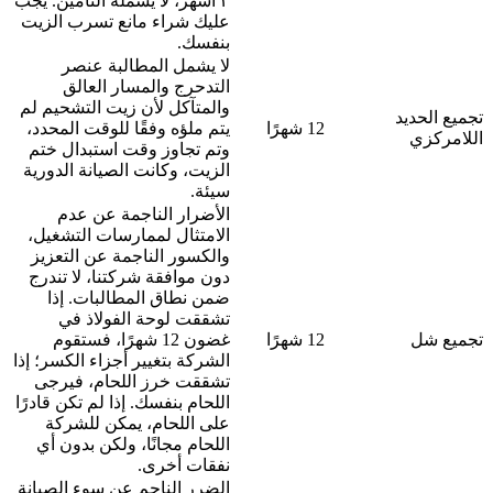
٣ أشهر، لا يشمله التأمين. يجب
عليك شراء مانع تسرب الزيت
بنفسك.
لا يشمل المطالبة عنصر
التدحرج والمسار العالق
والمتآكل لأن زيت التشحيم لم
تجميع الحديد
12 شهرًا
يتم ملؤه وفقًا للوقت المحدد،
اللامركزي
وتم تجاوز وقت استبدال ختم
الزيت، وكانت الصيانة الدورية
سيئة.
الأضرار الناجمة عن عدم
الامتثال لممارسات التشغيل،
والكسور الناجمة عن التعزيز
دون موافقة شركتنا، لا تندرج
ضمن نطاق المطالبات. إذا
تشققت لوحة الفولاذ في
تجميع شل
12 شهرًا
غضون 12 شهرًا، فستقوم
الشركة بتغيير أجزاء الكسر؛ إذا
تشققت خرز اللحام، فيرجى
اللحام بنفسك. إذا لم تكن قادرًا
على اللحام، يمكن للشركة
اللحام مجانًا، ولكن بدون أي
نفقات أخرى.
الضرر الناجم عن سوء الصيانة