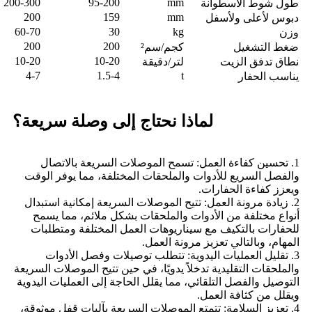
200-300
95-200
mm
طول شوط الأسطوانة
200
159
mm
دبوس لأعلى ولأسفل
60-70
30
kg
وزن
200
200
ضغط التشغيل
كجم/سم²
10-20
10-20
نطاق تدفق الزيت
لتر/دقيقة
4-7
1.5-4
t
يناسب الحفار
لماذا نحتاج إلى وصلة سريعة؟
1. تحسين كفاءة العمل: تسمح الموصلات السريعة بالاتصال
والفصل السريع للأدوات والملحقات المختلفة، مما يوفر الوقت
ويعزز كفاءة الحفارات.
2. زيادة مرونة العمل: تتيح الموصلات السريعة إمكانية استبدال
أنواع مختلفة من الأدوات والملحقات بشكل ملائم، مما يسمح
للحفارات بالتكيف مع سيناريوهات العمل المختلفة ومتطلبات
المهام، وبالتالي تعزيز مرونة العمل.
3. تقليل العمليات اليدوية: تتطلب توصيلات وفصل الأدوات
والملحقات التقليدية تدخلاً يدويًا، في حين تتيح الموصلات السريعة
التوصيل والفصل التلقائي، مما يقلل الحاجة إلى العمليات اليدوية
ويقلل من كثافة العمل.
4. تعزيز السلامة: تتمتع الموصلات السريعة بآليات قفل موثوقة،