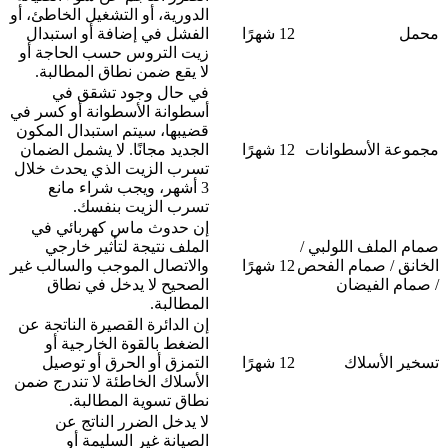
الدورية، أو التشغيل الخاطئ، أو
محمل
12 شهرًا
الفشل في إضافة أو استبدال
زيت التروس حسب الحاجة أو
لا يقع ضمن نطاق المطالبة.
في حال وجود تشقق في
أسطوانة الأسطوانة أو كسر في
قضيبها، سيتم استبدال المكون
مجموعة الأسطوانات
12 شهرًا
الجديد مجانًا. لا يشمل الضمان
تسرب الزيت الذي يحدث خلال
3 أشهر، ويجب شراء مانع
تسرب الزيت بنفسك.
إن حدوث ماس كهربائي في
صمام الملف اللولبي /
الملف نتيجة لتأثير خارجي
الخانق / صمام الفحص
12 شهرًا
والاتصال الموجب والسالب غير
/ صمام الفيضان
الصحيح لا يدخل في نطاق
المطالبة.
إن الدائرة القصيرة الناتجة عن
الضغط بالقوة الخارجية أو
تسخير الأسلاك
12 شهرًا
التمزق أو الحرق أو توصيل
الأسلاك الخاطئة لا تندرج ضمن
نطاق تسوية المطالبة.
لا يدخل الضرر الناتج عن
الصيانة غير السليمة أو