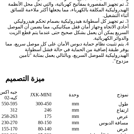
2. تم تجهيز المقصورة بمفاتيح كهربائية، والتي تحل محل الأنظمة
الهيدروليكية المكلفة بالكهرباء، مما يجعلها أكثر ملاءمة للسائق
أثناء التشغيل.
3. تم تجهيز كل أسطوانة هيدروليكية بصمام تحكم هيدروليكي
أحادي الاتجاه وجهاز أمان قفل ميكانيكي، مما يضمن أن الموصل
السريع يمكن أن يعمل بشكل صحيح حتى عندما يتم قطع الزيت
والدوائر الكهربائية.
4. يتم تثبيت نظام حماية دبوس الأمان على كل موصل سريع، مما
يوفر طبقة إضافية من الحماية في حالة فشل أسطوانة
الهيدروليكية للموصل السريع، وبالتالي يعمل بمثابة "تأمين
مزدوج".
ميزة التصميم
جيه اكس
نموذج
وحدة
JXK-MINI
كيه-02
550-595
300-450
mm
طول
312
246
mm
ارتفاع
258-263
175
mm
عرض
230-270
80-150
mm
مسافة الدبوس
155-170
80-140
mm
عرض