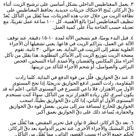
٣. يعمل المغناطيس الداخلي بشكل أساسي على ترشيح الزيت. أثناء
دقّ الركائز، يُنتج الاحتكاك جزيئات حديدية. يحافظ المغناطيس على
نظافة الزيت من خلال جذب هذه الجزيئات، مما يُقلل من التآكل. يُعدّ
تنظيف المغناطيس أمرًا بالغ الأهمية، كل ١٠٠ ساعة عمل تقريبًا، مع
تعديله حسب الحاجة بناءً على كمية العمل.
٤. قبل البدء يوميًا، قم بتسخين الآلة لمدة ١٠-١٥ دقيقة. عند توقف
الآلة عن العمل، يتراكم الزيت في قاعها. يعني تشغيلها أن الأجزاء
العلوية تفتقر إلى التزييت في البداية. بعد حوالي ٣٠ ثانية، تقوم
مضخة الزيت بتوزيع الزيت إلى الأماكن المطلوبة. هذا يقلل من تآكل
أجزاء مثل المكابس والقضبان والأعمدة. أثناء التسخين، افحص
البراغي والصواميل، أو شحم الأجزاء للتأكد من تزييتها.
٥. عند دقّ الخوازيق، قلّل من قوة الدفع في البداية. كلما زادت
المقاومة، زادت الصبر. ادفع الخوازيق تدريجيًا. إذا نجح المستوى
الأول من الاهتزاز، فلا داعي للتسرع في المستوى الثاني. اعلم أنه قد
يكون أسرع، لكن زيادة الاهتزاز تزيد من التآكل. سواءً كنت تستخدم
المستوى الأول أو الثاني، إذا كان دقّ الخوازيق بطيئًا، اسحب
الخوازيق للخارج لمسافة متر إلى مترين. بفضل قوة دقّ الخوازيق
والحفارة، يُساعد ذلك على دقّ الخوازيق بعمق أكبر.
٦. بعد دقّ الركائز، انتظر ٥ ثوانٍ قبل تحرير المقبض. هذا يُقلّل من
تآكل المشبك والأجزاء الأخرى. عند تحرير الدواسة بعد دقّ الركائز،
تُحكم جميع الأجزاء بسبب القصور الذاتي، مما يُقلّل من التآكل.