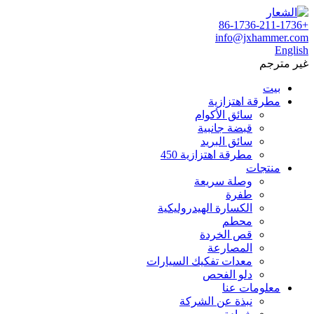
+86-1736-211-1736
info@jxhammer.com
English
غير مترجم
بيت
مطرقة اهتزازية
سائق الأكوام
قبضة جانبية
سائق البريد
مطرقة اهتزازية 450
منتجات
وصلة سريعة
طفرة
الكسارة الهيدروليكية
محطم
قص الخردة
المصارعة
معدات تفكيك السيارات
دلو الفحص
معلومات عنا
نبذة عن الشركة