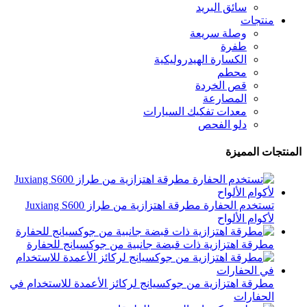
سائق البريد
منتجات
وصلة سريعة
طفرة
الكسارة الهيدروليكية
محطم
قص الخردة
المصارعة
معدات تفكيك السيارات
دلو الفحص
المنتجات المميزة
تستخدم الحفارة مطرقة اهتزازية من طراز Juxiang S600
لأكوام الألواح
مطرقة اهتزازية ذات قبضة جانبية من جوكسيانج للحفارة
مطرقة اهتزازية من جوكسيانج لركائز الأعمدة للاستخدام في
الحفارات