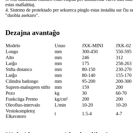
estas malŝaltitaj.
4. Sistemo de protektado per sekureca pinglo estas instalita sur ĉiu r
"duobla asekuro".
Dezajna avantaĝo
Modelo
Unuo
JXK-MINI
JXK-02
Longo
mm
300-450
550-595
Alto
mm
246
312
Larĝo
mm
175
258-263
Stifta distanco
mm
80-150
230-270
Larĝo
mm
80-140
155-170
Cilindra batlongo
mm
95-200
200-300
Supren-malsupren stifto
mm
159
200
Pezo
kg
30
60-70
Funkciiga Premo
kg/cm²
200
200
Oleofluo-intervalo
L/min
10-20
10-20
Vestokompletoj
t
1.5-4
4-7
Elkavatoro