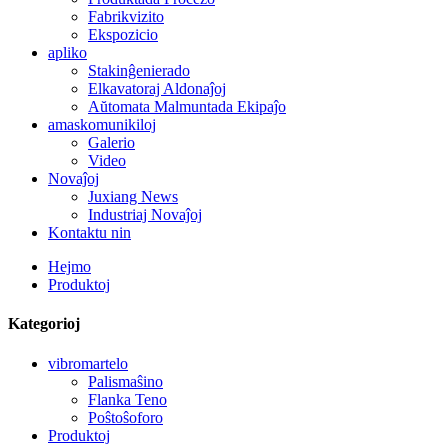
Fabrikvizito
Ekspozicio
apliko
Stakinĝenierado
Elkavatoraj Aldonaĵoj
Aŭtomata Malmuntada Ekipaĵo
amaskomunikiloj
Galerio
Video
Novaĵoj
Juxiang News
Industriaj Novaĵoj
Kontaktu nin
Hejmo
Produktoj
Kategorioj
vibromartelo
Palismaŝino
Flanka Teno
Poŝtoŝoforo
Produktoj