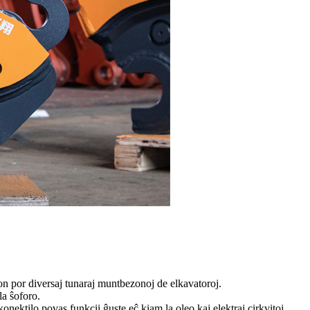
con por diversaj tunaraj muntbezonoj de elkavatoroj.
la ŝoforo.
onektilo povas funkcii ĝuste eĉ kiam la oleo kaj elektraj cirkvitoj