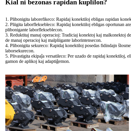
Kial ni bezonas rapidan kuplilon?
1. Plibonigita laborefikeco: Rapidaj konektiloj ebligas rapidan kone
2. Pliigita laborfleksebleco: Rapidaj konektiloj ebligas oportunan ans
plibonigante laborflekseblecon.
3. Reduktitaj manaj operacioj: Tradiciaj konektoj kaj malkonektoj d
de manaj operacioj kaj malpliigante laborintensecon.
4. Plibonigita sekureco: Rapidaj konektiloj posedas fidindajn ŝlosme
laborsekurecon.
5. Plivastigita ekipaĵa versatileco: Per uzado de rapidaj konektiloj, e
gamon de aplikoj kaj adaptiĝemon.