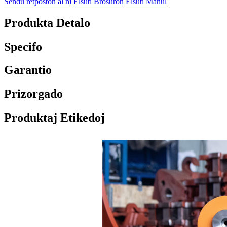
Sendu retpoŝton al ni
Elŝuti Broŝuron
Elŝuti Manul
Produkta Detalo
Specifo
Garantio
Prizorgado
Produktaj Etikedoj