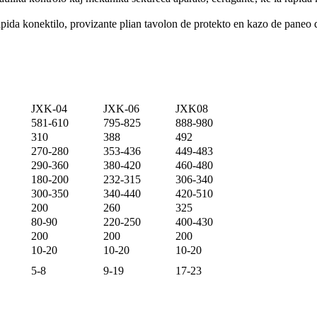
apida konektilo, provizante plian tavolon de protekto en kazo de paneo de
JXK-04
JXK-06
JXK08
581-610
795-825
888-980
310
388
492
270-280
353-436
449-483
290-360
380-420
460-480
180-200
232-315
306-340
300-350
340-440
420-510
200
260
325
80-90
220-250
400-430
200
200
200
10-20
10-20
10-20
5-8
9-19
17-23