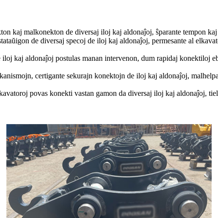
kton kaj malkonekton de diversaj iloj kaj aldonaĵoj, ŝparante tempon kaj
tataŭigon de diversaj specoj de iloj kaj aldonaĵoj, permesante al elkavat
e iloj kaj aldonaĵoj postulas manan intervenon, dum rapidaj konektiloj
kanismojn, certigante sekurajn konektojn de iloj kaj aldonaĵoj, malhelp
lkavatoroj povas konekti vastan gamon da diversaj iloj kaj aldonaĵoj, tiel