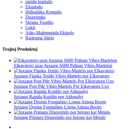
rapida kuplado
Eksplodo
Hidraŭlika Rompilo
Dispremilo
Skrapa Tondilo
Lukti
Aŭto-Malmuntada Ekipaĵo
Rastruma Sitelo
Trajtoj Produktoj
Elkavatoro uzas Juxiang S600 Palisan Vibro-Martelon
Juxiang Flanka Tenilo Vibro-Martelo por Elkavatoro
Juxiang Post Pile Vibro-Martelo Por Elkavatora Uzo
Juxiang Rapida Kuplilo por Aldonaĵoj
Juxiang Design Fosmaŝino Longa Atinga Boom
Juxiang Primara Dispremilo por betono kaj Metalo