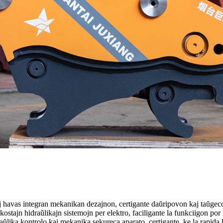
 kaj havas integran mekanikan dezajnon, certigante daŭripovon kaj taŭge
ekostajn hidraŭlikajn sistemojn per elektro, faciligante la funkciigon por 
aŭlika kontrolo kaj mekanika sekureca aparato, certigante, ke la rapida k