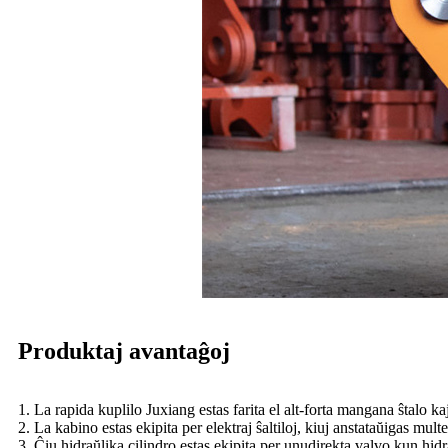
Produktaj avantaĝoj
1. La rapida kuplilo Juxiang estas farita el alt-forta mangana ŝtalo
2. La kabino estas ekipita per elektraj ŝaltiloj, kiuj anstataŭigas mult
3. Ĉiu hidraŭlika cilindro estas ekipita per unudirekta valvo kun hidr