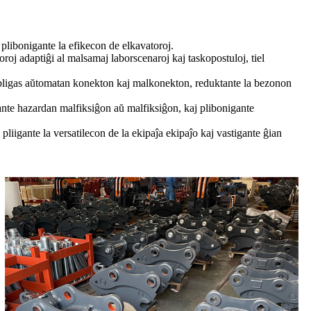
 plibonigante la efikecon de elkavatoroj.
oroj adaptiĝi al malsamaj laborscenaroj kaj taskopostuloj, tiel
 ebligas aŭtomatan konekton kaj malkonekton, reduktante la bezonon
ante hazardan malfiksiĝon aŭ malfiksiĝon, kaj plibonigante
 pliigante la versatilecon de la ekipaĵa ekipaĵo kaj vastigante ĝian