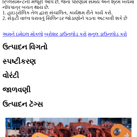
રિપ્લેસમેન્ટની મંજૂરી આપે છે, જેના પરિણામે સમય અને શ્રમ ખર્ચમાં
નોંધપાત્ર બચત થાય છે.
1. હાઇડ્રોલિક તેલ દ્વારા સંચાલિત, કાર્યક્ષમ રીતે કાર્ય કરો.
2. સેફ્ટી વાલ્વ ધરાવતું સિલિન્ડર જોડાણોને પડતા અટકાવી શકે છે
અમને ઇમેઇલ મોકલો
બ્રોશર ડાઉનલોડ કરો
મનુલ ડાઉનલોડ કરો
ઉત્પાદન વિગતો
સ્પષ્ટીકરણ
વોરંટી
જાળવણી
ઉત્પાદન ટૅગ્સ