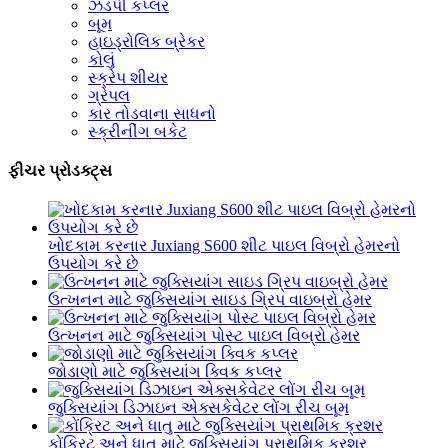
ઝડપી કપ્લર
બૂમ
હાઇડ્રોલિક બ્રેકર
કોલું
સ્ક્રેપ શીયર
ગ્રેપલ
કાર તોડવાના સાધનો
સ્ક્રીનીંગ બકેટ
ફીચર પ્રોડક્ટ્સ
ખોદકામ કરનાર Juxiang S600 શીટ પાઇલ વિબ્રો હેમરનો
ઉપયોગ કરે છે
ઉત્ખનન માટે જુક્સિયાંગ સાઇડ ગ્રિપ વાઇબ્રો હેમર
ઉત્ખનન માટે જુક્સિયાંગ પોસ્ટ પાઇલ વિબ્રો હેમર
જોડાણો માટે જુક્સિયાંગ ક્વિક કપ્લર
જુક્સિયાંગ ડિઝાઇન એક્સકેવેટર લોંગ રીચ બૂમ
કોંક્રિટ અને ધાતુ માટે જુક્સિયાંગ પ્રાથમિક ક્રશર