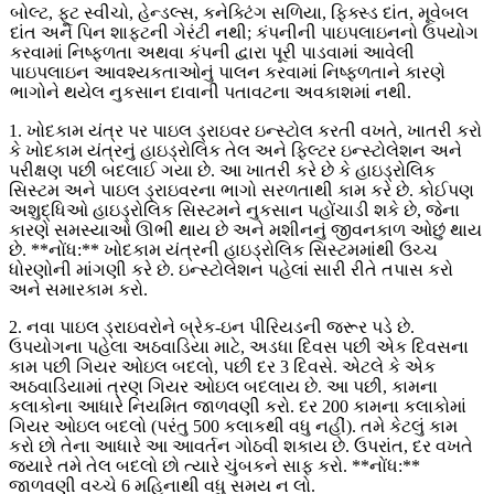
બોલ્ટ, ફૂટ સ્વીચો, હેન્ડલ્સ, કનેક્ટિંગ સળિયા, ફિક્સ્ડ દાંત, મૂવેબલ
દાંત અને પિન શાફ્ટની ગેરંટી નથી; કંપનીની પાઇપલાઇનનો ઉપયોગ
કરવામાં નિષ્ફળતા અથવા કંપની દ્વારા પૂરી પાડવામાં આવેલી
પાઇપલાઇન આવશ્યકતાઓનું પાલન કરવામાં નિષ્ફળતાને કારણે
ભાગોને થયેલ નુકસાન દાવાની પતાવટના અવકાશમાં નથી.
1. ખોદકામ યંત્ર પર પાઇલ ડ્રાઇવર ઇન્સ્ટોલ કરતી વખતે, ખાતરી કરો
કે ખોદકામ યંત્રનું હાઇડ્રોલિક તેલ અને ફિલ્ટર ઇન્સ્ટોલેશન અને
પરીક્ષણ પછી બદલાઈ ગયા છે. આ ખાતરી કરે છે કે હાઇડ્રોલિક
સિસ્ટમ અને પાઇલ ડ્રાઇવરના ભાગો સરળતાથી કામ કરે છે. કોઈપણ
અશુદ્ધિઓ હાઇડ્રોલિક સિસ્ટમને નુકસાન પહોંચાડી શકે છે, જેના
કારણે સમસ્યાઓ ઊભી થાય છે અને મશીનનું જીવનકાળ ઓછું થાય
છે. **નોંધ:** ખોદકામ યંત્રની હાઇડ્રોલિક સિસ્ટમમાંથી ઉચ્ચ
ધોરણોની માંગણી કરે છે. ઇન્સ્ટોલેશન પહેલાં સારી રીતે તપાસ કરો
અને સમારકામ કરો.
2. નવા પાઇલ ડ્રાઇવરોને બ્રેક-ઇન પીરિયડની જરૂર પડે છે.
ઉપયોગના પહેલા અઠવાડિયા માટે, અડધા દિવસ પછી એક દિવસના
કામ પછી ગિયર ઓઇલ બદલો, પછી દર 3 દિવસે. એટલે કે એક
અઠવાડિયામાં ત્રણ ગિયર ઓઇલ બદલાય છે. આ પછી, કામના
કલાકોના આધારે નિયમિત જાળવણી કરો. દર 200 કામના કલાકોમાં
ગિયર ઓઇલ બદલો (પરંતુ 500 કલાકથી વધુ નહીં). તમે કેટલું કામ
કરો છો તેના આધારે આ આવર્તન ગોઠવી શકાય છે. ઉપરાંત, દર વખતે
જ્યારે તમે તેલ બદલો છો ત્યારે ચુંબકને સાફ કરો. **નોંધ:**
જાળવણી વચ્ચે 6 મહિનાથી વધુ સમય ન લો.