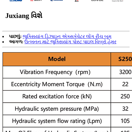
Juxiang વિશે
પાછલું:
જુક્સિયાંગ ડિઝાઇન એક્સકેવેટર લોંગ રીચ બૂમ
આગળ:
ઉત્ખનન માટે જુક્સિયાંગ પોસ્ટ પાઇલ વિબ્રો હેમર