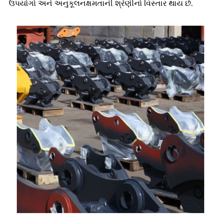
ઉપયોગો અને અનુકૂલનક્ષમતાની શ્રેણીનો વિસ્તાર થાય છે.