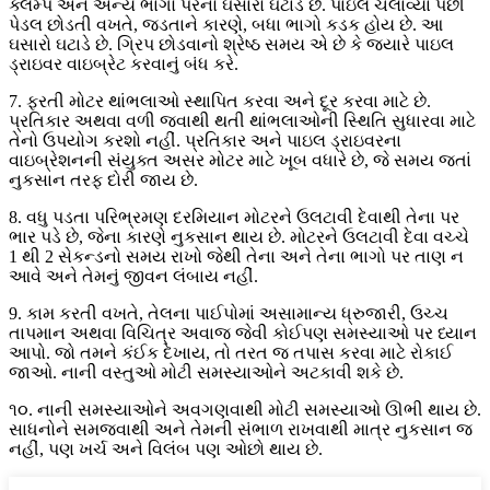
ક્લેમ્પ અને અન્ય ભાગો પરનો ઘસારો ઘટાડે છે. પાઇલ ચલાવ્યા પછી
પેડલ છોડતી વખતે, જડતાને કારણે, બધા ભાગો કડક હોય છે. આ
ઘસારો ઘટાડે છે. ગ્રિપ છોડવાનો શ્રેષ્ઠ સમય એ છે કે જ્યારે પાઇલ
ડ્રાઇવર વાઇબ્રેટ કરવાનું બંધ કરે.
7. ફરતી મોટર થાંભલાઓ સ્થાપિત કરવા અને દૂર કરવા માટે છે.
પ્રતિકાર અથવા વળી જવાથી થતી થાંભલાઓની સ્થિતિ સુધારવા માટે
તેનો ઉપયોગ કરશો નહીં. પ્રતિકાર અને પાઇલ ડ્રાઇવરના
વાઇબ્રેશનની સંયુક્ત અસર મોટર માટે ખૂબ વધારે છે, જે સમય જતાં
નુકસાન તરફ દોરી જાય છે.
8. વધુ પડતા પરિભ્રમણ દરમિયાન મોટરને ઉલટાવી દેવાથી તેના પર
ભાર પડે છે, જેના કારણે નુકસાન થાય છે. મોટરને ઉલટાવી દેવા વચ્ચે
1 થી 2 સેકન્ડનો સમય રાખો જેથી તેના અને તેના ભાગો પર તાણ ન
આવે અને તેમનું જીવન લંબાય નહીં.
9. કામ કરતી વખતે, તેલના પાઈપોમાં અસામાન્ય ધ્રુજારી, ઉચ્ચ
તાપમાન અથવા વિચિત્ર અવાજ જેવી કોઈપણ સમસ્યાઓ પર ધ્યાન
આપો. જો તમને કંઈક દેખાય, તો તરત જ તપાસ કરવા માટે રોકાઈ
જાઓ. નાની વસ્તુઓ મોટી સમસ્યાઓને અટકાવી શકે છે.
૧૦. નાની સમસ્યાઓને અવગણવાથી મોટી સમસ્યાઓ ઊભી થાય છે.
સાધનોને સમજવાથી અને તેમની સંભાળ રાખવાથી માત્ર નુકસાન જ
નહીં, પણ ખર્ચ અને વિલંબ પણ ઓછો થાય છે.