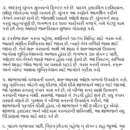
૩. અંદરનું ચુંબક મુખ્યત્વે ફિલ્ટર કરે છે. પાઇલ ડ્રાઇવિંગ દરમિયાન,
ઘર્ષણ લોખંડના કણો બનાવે છે. ચુંબક આ કણોને આકર્ષિત કરીને
તેલને સ્વચ્છ રાખે છે, જેનાથી ઘસારો ઓછો થાય છે. ચુંબકને સાફ
કરવું મહત્વપૂર્ણ છે, લગભગ દર ૧૦૦ કાર્યકારી કલાકે, તમે કેટલું કામ
કરો છો તેના આધારે જરૂરિયાત મુજબ ગોઠવણ કરો.
૪. દરરોજ શરૂ કરતા પહેલા, મશીનને ૧૦-૧૫ મિનિટ માટે ગરમ કરો.
જ્યારે મશીન નિષ્ક્રિય થઈ જાય છે, ત્યારે તેલ તળિયે જમા થઈ
જાય છે. તેને શરૂ કરવાનો અર્થ એ થાય કે શરૂઆતમાં ઉપરના
ભાગોમાં લુબ્રિકેશનનો અભાવ હોય છે. લગભગ ૩૦ સેકન્ડ પછી,
ઓઇલ પંપ તેલને જ્યાં જરૂર હોય ત્યાં ફેરવે છે. આ પિસ્ટન, સળિયા
અને શાફ્ટ જેવા ભાગો પર ઘસારો ઘટાડે છે. ગરમ કરતી વખતે, સ્ક્રૂ
અને બોલ્ટ અથવા લુબ્રિકેશન માટે ભાગોને ગ્રીસ કરો.
૫. થાંભલાઓ ચલાવતી વખતે, શરૂઆતમાં ઓછા બળનો ઉપયોગ કરો.
વધુ પ્રતિકાર એટલે વધુ ધીરજ. ધીમે ધીમે થાંભલાને અંદર લઈ જાઓ.
જો પ્રથમ સ્તરનું કંપન કામ કરે છે, તો બીજા સ્તર સાથે ઉતાવળ
કરવાની જરૂર નથી. સમજો, જ્યારે તે ઝડપી હોઈ શકે છે, વધુ કંપન
ઘસારો વધારે છે. પ્રથમ કે બીજા સ્તરનો ઉપયોગ કરીને, જો
થાંભલાની પ્રગતિ ધીમી હોય, તો થાંભલાને ૧ થી ૨ મીટર દૂર ખેંચો.
થાંભલા ડ્રાઇવર અને ખોદકામ કરનારની શક્તિથી, આ થાંભલાને વધુ
ઊંડાણમાં જવા માટે મદદ કરે છે.
૬. પાઇલ ચલાવ્યા પછી, ગ્રિપ છોડતા પહેલા ૫ સેકન્ડ રાહ જુઓ. આ