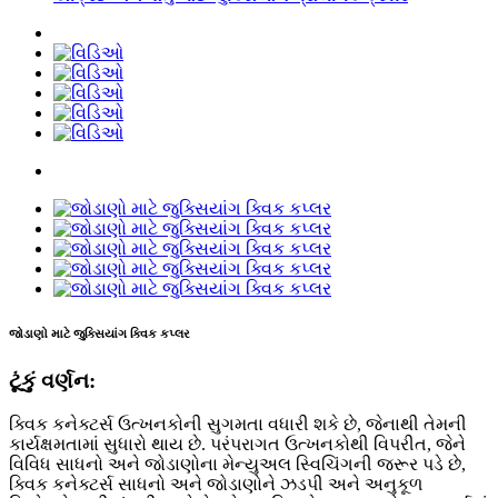
જોડાણો માટે જુક્સિયાંગ ક્વિક કપ્લર
ટૂંકું વર્ણન:
ક્વિક કનેક્ટર્સ ઉત્ખનકોની સુગમતા વધારી શકે છે, જેનાથી તેમની
કાર્યક્ષમતામાં સુધારો થાય છે. પરંપરાગત ઉત્ખનકોથી વિપરીત, જેને
વિવિધ સાધનો અને જોડાણોના મેન્યુઅલ સ્વિચિંગની જરૂર પડે છે,
ક્વિક કનેક્ટર્સ સાધનો અને જોડાણોને ઝડપી અને અનુકૂળ