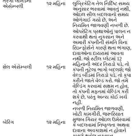
તરંગી લોખંડની
૧૨ મહિના
લુબ્રિકેટિંગ તેલ નિર્દિષ્ટ સમય
એસેમ્બલી
અનુસાર ભરવામાં આવતું નથી,
ઓઇલ સીલ બદલવાનો સમય
ઓળંગાઈ ગયો છે, અને
નિયમિત જાળવણી નબળી છે.
ઓપરેટિંગ પ્રથાઓનું પાલન ન
કરવાથી થતા નુકસાન અને
અમારી કંપનીની સંમતિ વિના
રિઇન્ફોર્સને કારણે થતા ભંગાણ,
દાવાઓના દાયરામાં આવતા
નથી. જો સ્ટીલ પ્લેટમાં 12
મહિનાની અંદર તિરાડો પડે, તો
શેલ એસેમ્બલી
૧૨ મહિના
કંપની તૂટેલા ભાગો બદલશે; જો
વેલ્ડ બીડમાં તિરાડો પડે, તો કૃપા
કરીને જાતે વેલ્ડ કરો. જો તમે
વેલ્ડિંગ કરવામાં સક્ષમ ન હોવ,
તો કંપની મફતમાં વેલ્ડિંગ કરી
શકે છે, પરંતુ અન્ય કોઈ ખર્ચ
નહીં.
નબળી નિયમિત જાળવણી,
ખોટી કામગીરી, જરૂરિયાત
મુજબ ગિયર ઓઇલ ઉમેરવામાં
બેરિંગ
૧૨ મહિના
કે બદલવામાં નિષ્ફળતા અથવા
દાવાના અવકાશમાં ન હોવાને
કારણે થયેલ નુકસાન.