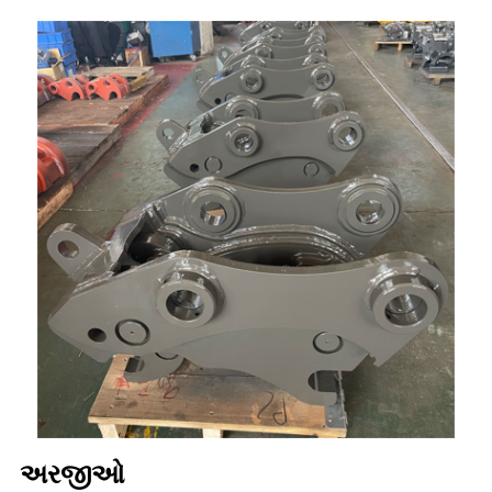
અરજીઓ