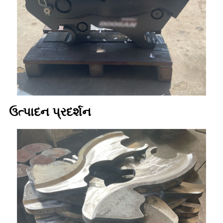
ઉત્પાદન પ્રદર્શન