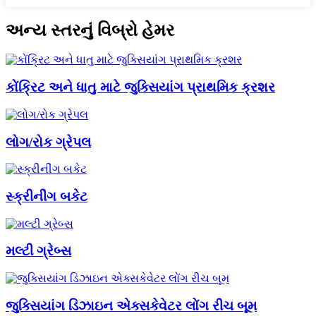
અન્ય સ્તરનું વિબ્રો હેમર
કોંક્રિટ અને ધાતુ માટે જુક્સિયાંગ પ્રાથમિક ક્રશર
લોગ/રોક ગ્રેપલ
સ્ક્રીનીંગ બકેટ
મલ્ટી ગ્રેબ્સ
જુક્સિયાંગ ડિઝાઇન એક્સકેવેટર લોંગ રીચ બૂમ