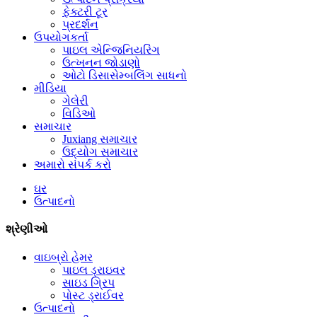
ફેક્ટરી ટૂર
પ્રદર્શન
ઉપયોગકર્તા
પાઇલ એન્જિનિયરિંગ
ઉત્ખનન જોડાણો
ઓટો ડિસાસેમ્બલિંગ સાધનો
મીડિયા
ગેલેરી
વિડિઓ
સમાચાર
Juxiang સમાચાર
ઉદ્યોગ સમાચાર
અમારો સંપર્ક કરો
ઘર
ઉત્પાદનો
શ્રેણીઓ
વાઇબ્રો હેમર
પાઇલ ડ્રાઇવર
સાઇડ ગ્રિપ
પોસ્ટ ડ્રાઈવર
ઉત્પાદનો