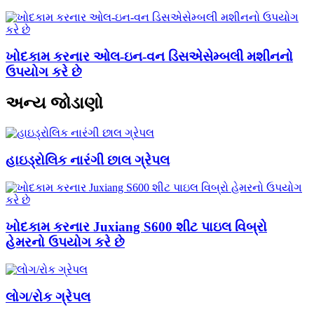
ખોદકામ કરનાર ઓલ-ઇન-વન ડિસએસેમ્બલી મશીનનો
ઉપયોગ કરે છે
અન્ય જોડાણો
હાઇડ્રોલિક નારંગી છાલ ગ્રેપલ
ખોદકામ કરનાર Juxiang S600 શીટ પાઇલ વિબ્રો
હેમરનો ઉપયોગ કરે છે
લોગ/રોક ગ્રેપલ