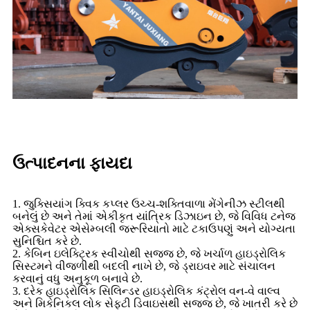
ઉત્પાદનના ફાયદા
1. જુક્સિયાંગ ક્વિક કપ્લર ઉચ્ચ-શક્તિવાળા મેંગેનીઝ સ્ટીલથી
બનેલું છે અને તેમાં એકીકૃત યાંત્રિક ડિઝાઇન છે, જે વિવિધ ટનેજ
એક્સકેવેટર એસેમ્બલી જરૂરિયાતો માટે ટકાઉપણું અને યોગ્યતા
સુનિશ્ચિત કરે છે.
2. કેબિન ઇલેક્ટ્રિક સ્વીચોથી સજ્જ છે, જે ખર્ચાળ હાઇડ્રોલિક
સિસ્ટમને વીજળીથી બદલી નાખે છે, જે ડ્રાઇવર માટે સંચાલન
કરવાનું વધુ અનુકૂળ બનાવે છે.
3. દરેક હાઇડ્રોલિક સિલિન્ડર હાઇડ્રોલિક કંટ્રોલ વન-વે વાલ્વ
અને મિકેનિકલ લોક સેફ્ટી ડિવાઇસથી સજ્જ છે, જે ખાતરી કરે છે