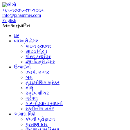
+૮૬-૧૭૩૬-૨૧૧-૧૭૩૬
info@jxhammer.com
English
અનઅનુવાદિત
ઘર
વાઇબ્રો હેમર
પાઇલ ડ્રાઇવર
સાઇડ ગ્રિપ
પોસ્ટ ડ્રાઈવર
450 વિબ્રો હેમર
ઉત્પાદનો
ઝડપી કપ્લર
બૂમ
હાઇડ્રોલિક બ્રેકર
કોલું
સ્ક્રેપ શીયર
ગ્રેપલ
કાર તોડવાના સાધનો
સ્ક્રીનીંગ બકેટ
અમારા વિશે
કંપની પ્રોફાઇલ
પ્રમાણપત્ર
ઉત્પાદન પ્રક્રિયા