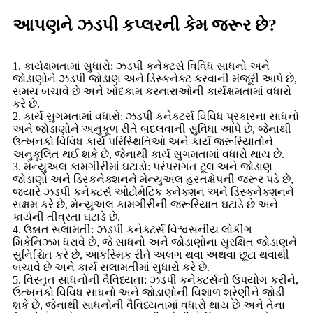
આપણને ઝડપી કપ્લરની કેમ જરૂર છે?
1. કાર્યક્ષમતામાં સુધારો: ઝડપી કનેક્ટર્સ વિવિધ સાધનો અને
જોડાણોને ઝડપી જોડાણ અને ડિસ્કનેક્ટ કરવાની મંજૂરી આપે છે,
સમય બચાવે છે અને ખોદકામ કરનારાઓની કાર્યક્ષમતામાં વધારો
કરે છે.
2. કાર્ય સુગમતામાં વધારો: ઝડપી કનેક્ટર્સ વિવિધ પ્રકારના સાધનો
અને જોડાણોને અનુકૂળ રીતે બદલવાની સુવિધા આપે છે, જેનાથી
ઉત્ખનકો વિવિધ કાર્ય પરિસ્થિતિઓ અને કાર્ય જરૂરિયાતોને
અનુકૂલિત થઈ શકે છે, જેનાથી કાર્ય સુગમતામાં વધારો થાય છે.
3. મેન્યુઅલ કામગીરીમાં ઘટાડો: પરંપરાગત ટૂલ અને જોડાણ
જોડાણો અને ડિસ્કનેક્શનને મેન્યુઅલ હસ્તક્ષેપની જરૂર પડે છે,
જ્યારે ઝડપી કનેક્ટર્સ ઓટોમેટિક કનેક્શન અને ડિસ્કનેક્શનને
સક્ષમ કરે છે, મેન્યુઅલ કામગીરીની જરૂરિયાત ઘટાડે છે અને
કાર્યની તીવ્રતા ઘટાડે છે.
4. ઉન્નત સલામતી: ઝડપી કનેક્ટર્સ વિશ્વસનીય લોકીંગ
મિકેનિઝમ ધરાવે છે, જે સાધનો અને જોડાણોના સુરક્ષિત જોડાણને
સુનિશ્ચિત કરે છે, આકસ્મિક રીતે અલગ થવા અથવા છૂટા થવાથી
બચાવે છે અને કાર્ય સલામતીમાં સુધારો કરે છે.
5. વિસ્તૃત સાધનોની વૈવિધ્યતા: ઝડપી કનેક્ટર્સનો ઉપયોગ કરીને,
ઉત્ખનકો વિવિધ સાધનો અને જોડાણોની વિશાળ શ્રેણીને જોડી
શકે છે, જેનાથી સાધનોની વૈવિધ્યતામાં વધારો થાય છે અને તેના