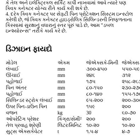
કે તેલ અને ઇલેક્ટ્રિકલ સર્કિટ કાપી નાખવામાં આવે ત્યારે પણ
ક્વિક કનેક્ટર યોગ્ય રીતે કાર્ય કરી શકે છે.
4. દરેક ક્વિક કનેક્ટર પર સેફ્ટી પિન પ્રોટેક્શન સિસ્ટમ ઇન્સ્ટોલ
કરેલી છે, જે ક્વિક કનેક્ટર હાઇડ્રોલિક સિલિન્ડરની નિષ્ફળતાના
કિસ્સામાં સુરક્ષાનું વધારાનું સ્તર પૂરું પાડે છે, આમ "ડબલ
ઇન્શ્યોરન્સ" તરીકે કાર્ય કરે છે.
ડિઝાઇન ફાયદો
મોડેલ
એકમ
જેએક્સકે-મિની
જેએક્સક
લંબાઈ
mm
૩૦૦-૪૫૦
૫૫૦-૫
ઊંચાઈ
mm
૨૪૬
૩૧૨
પહોળાઈ
mm
૧૭૫
૨૫૮-૨૬
પિન અંતર
mm
૮૦-૧૫૦
૨૩૦-૨૭
પહોળાઈ
mm
૮૦-૧૪૦
૧૫૫-૧૭
સિલિન્ડર સ્ટ્રોક લંબાઈ
mm
૯૫-૨૦૦
૨૦૦-૩૦
ઉપર પિન-ડાઉન પિન
mm
૧૫૯
૨૦૦
વજન
kg
30
૬૦-૭૦
ઓપરેટિંગ પ્રેશર
કિગ્રા/સેમી²
૨૦૦
૨૦૦
તેલ પ્રવાહ શ્રેણી
લિટર/મિનિટ
૧૦-૨૦
૧૦-૨૦
સુટ્સ એક્સકેવેટર
t
૧.૫-૪
૪-૭