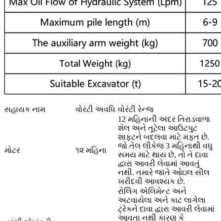
સહાયક નામ
વોરંટી અવધિ
વોરંટી રેન્જ
12 મહિનાની અંદર તિરાડવાળા
શેલ અને તૂટેલા આઉટપુટ
શાફ્ટને બદલવા માટે મફત છે.
જો તેલ લીકેજ 3 મહિનાથી વધુ
મોટર
૧૨ મહિના
સમય માટે થાય છે, તો તે દાવા
દ્વારા આવરી લેવામાં આવતું
નથી. તમારે જાતે ઓઇલ સીલ
ખરીદવી આવશ્યક છે.
રોલિંગ એલિમેન્ટ અને
અટવાયેલા અને કાટ લાગેલા
ટ્રેકને દાવા દ્વારા આવરી લેવામાં
આવતા નથી કારણ કે