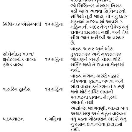
જો સિલિન્ડર બેરલમાં તિરાડ
પડી જાય અથવા સિલિન્ડરનો
સળિયો તૂટી જાય, તો નવું ઘટક
મફતમાં બદલવામાં આવશે. 3
સિલિન્ડર એસેમ્બલી
૧૨ મહિના
મહિનાની અંદર તેલ લીકેજ થવું
દાવાના દાયરામાં નથી, અને તેલ
સીલ જાતે ખરીદવી આવશ્યક
છે.
બાહ્ય અસર અને ખોટા
સોલેનોઇડ વાલ્વ/
હકારાત્મક અને નકારાત્મક
થ્રોટલ/ચેક વાલ્વ/
૧૨ મહિના
જોડાણને કારણે કોઇલ શોર્ટ-
ફ્લડ વાલ્વ
સર્કિટ થયો તે દાવાના ક્ષેત્રમાં
નથી.
બાહ્ય બળના કારણે બહાર
નીકળવા, ફાટવા, બળવા અને
ખોટા વાયર કનેક્શનને કારણે
વાયરિંગ હાર્નેસ
૧૨ મહિના
થતો શોર્ટ સર્કિટ દાવાની
પતાવટના દાવાના ક્ષેત્રમાં
આવતો નથી.
અયોગ્ય જાળવણી, બાહ્ય બળ
અથડામણ અને રાહત વાલ્વના
પાઇપલાઇન
૬ મહિના
વધુ પડતા ગોઠવણને કારણે થતું
નુકસાન દાવાઓના દાયરામાં
નથી.