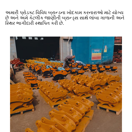
અમારી પ્રોડક્ટ વિવિધ બ્રાન્ડના ખોદકામ કરનારાઓ માટે યોગ્ય
છે અને અમે કેટલીક જાણીતી બ્રાન્ડ્સ સાથે લાંબા ગાળાની અને
સ્થિર ભાગીદારી સ્થાપિત કરી છે.