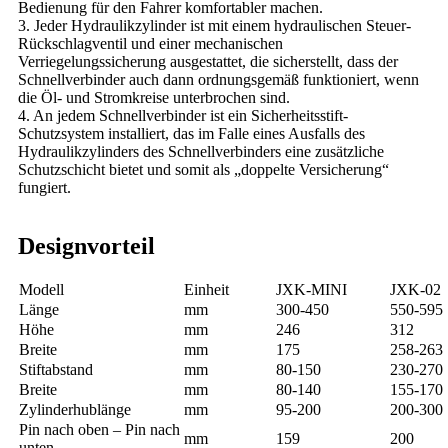
Bedienung für den Fahrer komfortabler machen.
3. Jeder Hydraulikzylinder ist mit einem hydraulischen Steuer-
Rückschlagventil und einer mechanischen
Verriegelungssicherung ausgestattet, die sicherstellt, dass der
Schnellverbinder auch dann ordnungsgemäß funktioniert, wenn
die Öl- und Stromkreise unterbrochen sind.
4. An jedem Schnellverbinder ist ein Sicherheitsstift-
Schutzsystem installiert, das im Falle eines Ausfalls des
Hydraulikzylinders des Schnellverbinders eine zusätzliche
Schutzschicht bietet und somit als „doppelte Versicherung“
fungiert.
Designvorteil
Modell
Einheit
JXK-MINI
JXK-02
Länge
mm
300-450
550-595
Höhe
mm
246
312
Breite
mm
175
258-263
Stiftabstand
mm
80-150
230-270
Breite
mm
80-140
155-170
Zylinderhublänge
mm
95-200
200-300
Pin nach oben – Pin nach
mm
159
200
unten