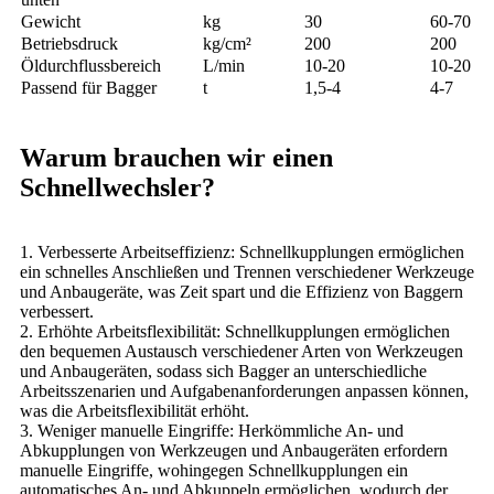
Gewicht
kg
30
60-70
Betriebsdruck
kg/cm²
200
200
Öldurchflussbereich
L/min
10-20
10-20
Passend für Bagger
t
1,5-4
4-7
Warum brauchen wir einen
Schnellwechsler?
1. Verbesserte Arbeitseffizienz: Schnellkupplungen ermöglichen
ein schnelles Anschließen und Trennen verschiedener Werkzeuge
und Anbaugeräte, was Zeit spart und die Effizienz von Baggern
verbessert.
2. Erhöhte Arbeitsflexibilität: Schnellkupplungen ermöglichen
den bequemen Austausch verschiedener Arten von Werkzeugen
und Anbaugeräten, sodass sich Bagger an unterschiedliche
Arbeitsszenarien und Aufgabenanforderungen anpassen können,
was die Arbeitsflexibilität erhöht.
3. Weniger manuelle Eingriffe: Herkömmliche An- und
Abkupplungen von Werkzeugen und Anbaugeräten erfordern
manuelle Eingriffe, wohingegen Schnellkupplungen ein
automatisches An- und Abkuppeln ermöglichen, wodurch der