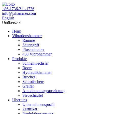
+86-1736-211-1736
info@jxhammer.com
English
Unübersetzt
Heim
Vibrationshammer
Ramme
Seitengriff
Pfostentreiber
450 Vibrohammer
Produkte
Schnellwechsler
Boom
Hydraulikhammer
Brecher
Schrottschere
Greifer
Autodemontageausrüstung
Siebschaufel
Über uns
Unternehmensprofil
Zertifikat
Produktionsprozess