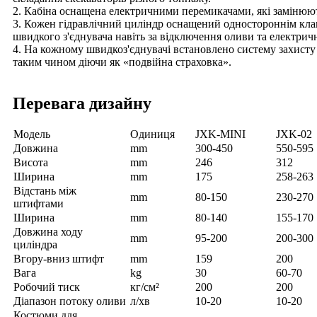
2. Кабіна оснащена електричними перемикачами, які замінюют
3. Кожен гідравлічний циліндр оснащений одностороннім кла
швидкого з'єднувача навіть за відключення оливи та електрич
4. На кожному швидкоз'єднувачі встановлено систему захисту 
таким чином діючи як «подвійна страховка».
Перевага дизайну
Модель
Одиниця
JXK-MINI
JXK-02
Довжина
mm
300-450
550-595
Висота
mm
246
312
Ширина
mm
175
258-263
Відстань між
mm
80-150
230-270
штифтами
Ширина
mm
80-140
155-170
Довжина ходу
mm
95-200
200-300
циліндра
Вгору-вниз штифт
mm
159
200
Вага
kg
30
60-70
Робочий тиск
кг/см²
200
200
Діапазон потоку оливи
л/хв
10-20
10-20
Костюми для