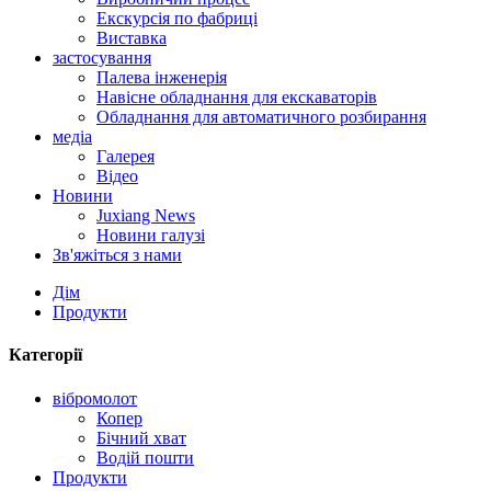
Екскурсія по фабриці
Виставка
застосування
Палева інженерія
Навісне обладнання для екскаваторів
Обладнання для автоматичного розбирання
медіа
Галерея
Відео
Новини
Juxiang News
Новини галузі
Зв'яжіться з нами
Дім
Продукти
Категорії
вібромолот
Копер
Бічний хват
Водій пошти
Продукти