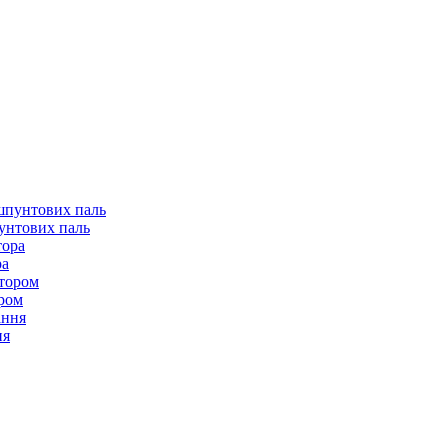
пунтових паль
ра
ором
ня