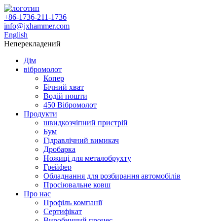
+86-1736-211-1736
info@jxhammer.com
English
Неперекладений
Дім
вібромолот
Копер
Бічний хват
Водій пошти
450 Вібромолот
Продукти
швидкозчіпний пристрій
Бум
Гідравлічний вимикач
Дробарка
Ножиці для металобрухту
Грейфер
Обладнання для розбирання автомобілів
Просіювальне ковш
Про нас
Профіль компанії
Сертифікат
Виробничий процес