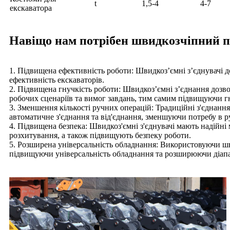
t
1,5-4
4-7
екскаватора
Навіщо нам потрібен швидкозчіпний п
1. Підвищена ефективність роботи: Швидкоз’ємні з’єднувачі 
ефективність екскаваторів.
2. Підвищена гнучкість роботи: Швидкоз’ємні з’єднання дозво
робочих сценаріїв та вимог завдань, тим самим підвищуючи г
3. Зменшення кількості ручних операцій: Традиційні з'єднання
автоматичне з'єднання та від'єднання, зменшуючи потребу в р
4. Підвищена безпека: Швидкоз'ємні з'єднувачі мають надійні
розхитування, а також підвищують безпеку роботи.
5. Розширена універсальність обладнання: Використовуючи шв
підвищуючи універсальність обладнання та розширюючи діапаз