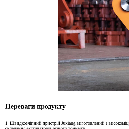
Переваги продукту
1. Швидкозчіпний пристрій Juxiang виготовлений з високоміцн
складання екскаваторів різного тоннажу.