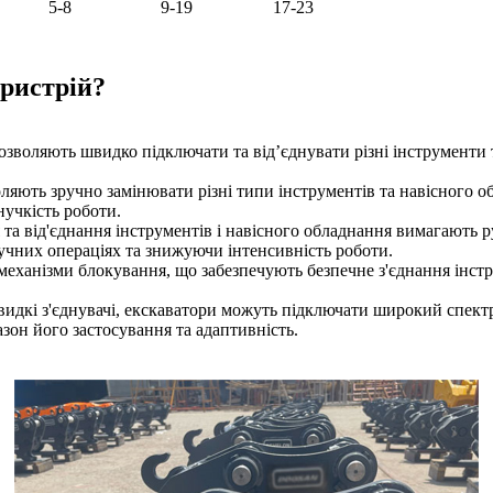
5-8
9-19
17-23
ристрій?
дозволяють швидко підключати та від’єднувати різні інструмент
ляють зручно замінювати різні типи інструментів та навісного о
нучкість роботи.
 та від'єднання інструментів і навісного обладнання вимагають 
учних операціях та знижуючи інтенсивність роботи.
 механізми блокування, що забезпечують безпечне з'єднання інст
идкі з'єднувачі, екскаватори можуть підключати широкий спектр
он його застосування та адаптивність.