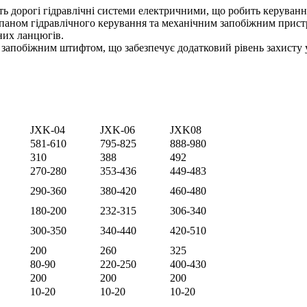
ь дорогі гідравлічні системи електричними, що робить керування
паном гідравлічного керування та механічним запобіжним прис
них ланцюгів.
запобіжним штифтом, що забезпечує додатковий рівень захисту у 
JXK-04
JXK-06
JXK08
581-610
795-825
888-980
310
388
492
270-280
353-436
449-483
290-360
380-420
460-480
180-200
232-315
306-340
300-350
340-440
420-510
200
260
325
80-90
220-250
400-430
200
200
200
10-20
10-20
10-20