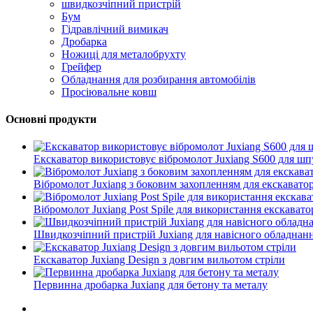
швидкозчіпний пристрій
Бум
Гідравлічний вимикач
Дробарка
Ножиці для металобрухту
Грейфер
Обладнання для розбирання автомобілів
Просіювальне ковш
Основні продукти
Екскаватор використовує вібромолот Juxiang S600 для ш
Вібромолот Juxiang з боковим захопленням для екскавато
Вібромолот Juxiang Post Spile для використання екскават
Швидкозчіпний пристрій Juxiang для навісного обладнан
Екскаватор Juxiang Design з довгим вильотом стріли
Первинна дробарка Juxiang для бетону та металу