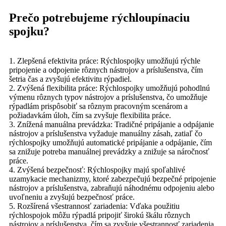
Prečo potrebujeme rýchloupínaciu
spojku?
1. Zlepšená efektivita práce: Rýchlospojky umožňujú rýchle
pripojenie a odpojenie rôznych nástrojov a príslušenstva, čím
šetria čas a zvyšujú efektivitu rýpadiel.
2. Zvýšená flexibilita práce: Rýchlospojky umožňujú pohodlnú
výmenu rôznych typov nástrojov a príslušenstva, čo umožňuje
rýpadlám prispôsobiť sa rôznym pracovným scenárom a
požiadavkám úloh, čím sa zvyšuje flexibilita práce.
3. Znížená manuálna prevádzka: Tradičné pripájanie a odpájanie
nástrojov a príslušenstva vyžaduje manuálny zásah, zatiaľ čo
rýchlospojky umožňujú automatické pripájanie a odpájanie, čím
sa znižuje potreba manuálnej prevádzky a znižuje sa náročnosť
práce.
4. Zvýšená bezpečnosť: Rýchlospojky majú spoľahlivé
uzamykacie mechanizmy, ktoré zabezpečujú bezpečné pripojenie
nástrojov a príslušenstva, zabraňujú náhodnému odpojeniu alebo
uvoľneniu a zvyšujú bezpečnosť práce.
5. Rozšírená všestrannosť zariadenia: Vďaka použitiu
rýchlospojok môžu rýpadlá pripojiť širokú škálu rôznych
nástrojov a príslušenstva, čím sa zvyšuje všestrannosť zariadenia