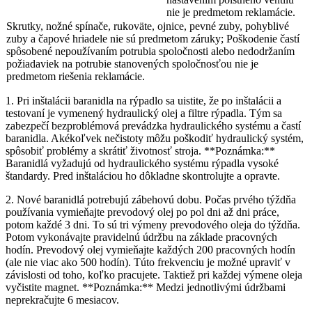
nie je predmetom reklamácie.
Skrutky, nožné spínače, rukoväte, ojnice, pevné zuby, pohyblivé
zuby a čapové hriadele nie sú predmetom záruky; Poškodenie častí
spôsobené nepoužívaním potrubia spoločnosti alebo nedodržaním
požiadaviek na potrubie stanovených spoločnosťou nie je
predmetom riešenia reklamácie.
1. Pri inštalácii baranidla na rýpadlo sa uistite, že po inštalácii a
testovaní je vymenený hydraulický olej a filtre rýpadla. Tým sa
zabezpečí bezproblémová prevádzka hydraulického systému a častí
baranidla. Akékoľvek nečistoty môžu poškodiť hydraulický systém,
spôsobiť problémy a skrátiť životnosť stroja. **Poznámka:**
Baranidlá vyžadujú od hydraulického systému rýpadla vysoké
štandardy. Pred inštaláciou ho dôkladne skontrolujte a opravte.
2. Nové baranidlá potrebujú zábehovú dobu. Počas prvého týždňa
používania vymieňajte prevodový olej po pol dni až dni práce,
potom každé 3 dni. To sú tri výmeny prevodového oleja do týždňa.
Potom vykonávajte pravidelnú údržbu na základe pracovných
hodín. Prevodový olej vymieňajte každých 200 pracovných hodín
(ale nie viac ako 500 hodín). Túto frekvenciu je možné upraviť v
závislosti od toho, koľko pracujete. Taktiež pri každej výmene oleja
vyčistite magnet. **Poznámka:** Medzi jednotlivými údržbami
neprekračujte 6 mesiacov.