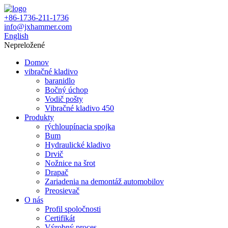
+86-1736-211-1736
info@jxhammer.com
English
Nepreložené
Domov
vibračné kladivo
baranidlo
Bočný úchop
Vodič pošty
Vibračné kladivo 450
Produkty
rýchloupínacia spojka
Bum
Hydraulické kladivo
Drvič
Nožnice na šrot
Drapač
Zariadenia na demontáž automobilov
Preosievač
O nás
Profil spoločnosti
Certifikát
Výrobný proces