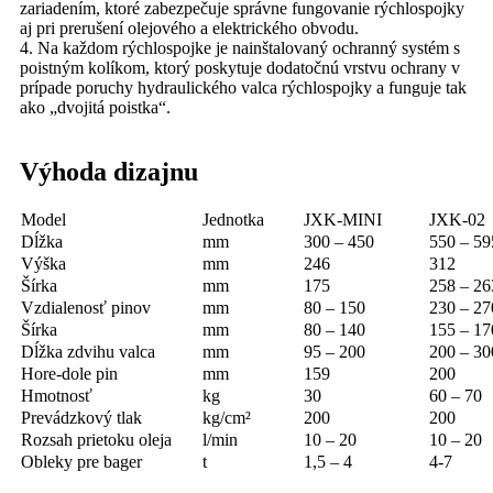
zariadením, ktoré zabezpečuje správne fungovanie rýchlospojky
aj pri prerušení olejového a elektrického obvodu.
4. Na každom rýchlospojke je nainštalovaný ochranný systém s
poistným kolíkom, ktorý poskytuje dodatočnú vrstvu ochrany v
prípade poruchy hydraulického valca rýchlospojky a funguje tak
ako „dvojitá poistka“.
Výhoda dizajnu
Model
Jednotka
JXK-MINI
JXK-02
Dĺžka
mm
300 – 450
550 – 59
Výška
mm
246
312
Šírka
mm
175
258 – 26
Vzdialenosť pinov
mm
80 – 150
230 – 27
Šírka
mm
80 – 140
155 – 17
Dĺžka zdvihu valca
mm
95 – 200
200 – 30
Hore-dole pin
mm
159
200
Hmotnosť
kg
30
60 – 70
Prevádzkový tlak
kg/cm²
200
200
Rozsah prietoku oleja
l/min
10 – 20
10 – 20
Obleky pre bager
t
1,5 – 4
4-7