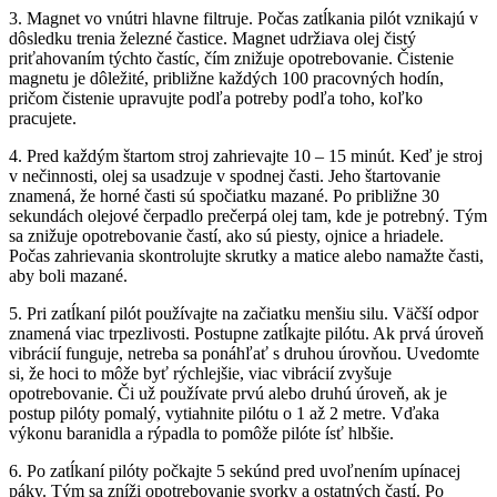
3. Magnet vo vnútri hlavne filtruje. Počas zatĺkania pilót vznikajú v
dôsledku trenia železné častice. Magnet udržiava olej čistý
priťahovaním týchto častíc, čím znižuje opotrebovanie. Čistenie
magnetu je dôležité, približne každých 100 pracovných hodín,
pričom čistenie upravujte podľa potreby podľa toho, koľko
pracujete.
4. Pred každým štartom stroj zahrievajte 10 – 15 minút. Keď je stroj
v nečinnosti, olej sa usadzuje v spodnej časti. Jeho štartovanie
znamená, že horné časti sú spočiatku mazané. Po približne 30
sekundách olejové čerpadlo prečerpá olej tam, kde je potrebný. Tým
sa znižuje opotrebovanie častí, ako sú piesty, ojnice a hriadele.
Počas zahrievania skontrolujte skrutky a matice alebo namažte časti,
aby boli mazané.
5. Pri zatĺkaní pilót používajte na začiatku menšiu silu. Väčší odpor
znamená viac trpezlivosti. Postupne zatĺkajte pilótu. Ak prvá úroveň
vibrácií funguje, netreba sa ponáhľať s druhou úrovňou. Uvedomte
si, že hoci to môže byť rýchlejšie, viac vibrácií zvyšuje
opotrebovanie. Či už používate prvú alebo druhú úroveň, ak je
postup pilóty pomalý, vytiahnite pilótu o 1 až 2 metre. Vďaka
výkonu baranidla a rýpadla to pomôže pilóte ísť hlbšie.
6. Po zatĺkaní pilóty počkajte 5 sekúnd pred uvoľnením upínacej
páky. Tým sa zníži opotrebovanie svorky a ostatných častí. Po