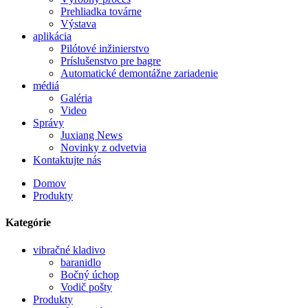
Prehliadka továrne
Výstava
aplikácia
Pilótové inžinierstvo
Príslušenstvo pre bagre
Automatické demontážne zariadenie
médiá
Galéria
Video
Správy
Juxiang News
Novinky z odvetvia
Kontaktujte nás
Domov
Produkty
Kategórie
vibračné kladivo
baranidlo
Bočný úchop
Vodič pošty
Produkty