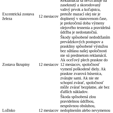
Reklamácia sa nevzťahuje na
zaseknutý a skorodovaný
valivý prvok a koľajnicu,
Excentrická zostava
pretože mazací olej nie je
12 mesiacov
železa
doplnený v stanovenom čase,
je prekročená doba výmeny
olejového tesnenia a pravidelná
údržba je nedostatočná.
Škody spôsobené nedodržaním
prevádzkových postupov a
praskliny spôsobené výstužou
bez súhlasu našej spoločnosti
nie sú predmetom reklamácií.
Ak oceľový plech praskne do
Zostava škrupiny
12 mesiacov
12 mesiacov, spoločnosť
vymení poškodené diely. Ak
praskne zvarová húsenica,
zvárajte sami. Ak nie ste
schopní zvárať, spoločnosť
môže zvárať bezplatne, ale bez
ďalších nákladov.
Škoda spôsobená zlou
pravidelnou údržbou,
nesprávnou obsluhou,
Ložisko
12 mesiacov
nedoplnením alebo nevymenou