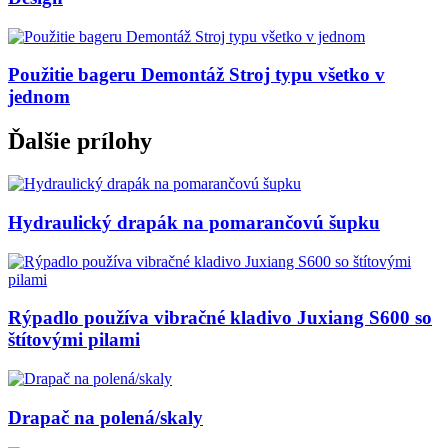
Použitie bageru Demontáž Stroj typu všetko v
jednom
Ďalšie prílohy
Hydraulický drapák na pomarančovú šupku
Rýpadlo používa vibračné kladivo Juxiang S600 so
štítovými pilami
Drapač na polená/skaly