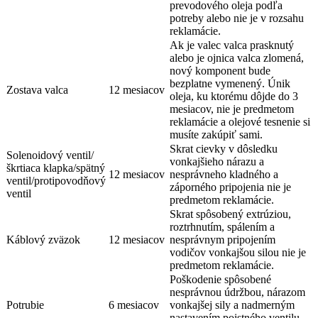
prevodového oleja podľa
potreby alebo nie je v rozsahu
reklamácie.
Ak je valec valca prasknutý
alebo je ojnica valca zlomená,
nový komponent bude
bezplatne vymenený. Únik
Zostava valca
12 mesiacov
oleja, ku ktorému dôjde do 3
mesiacov, nie je predmetom
reklamácie a olejové tesnenie si
musíte zakúpiť sami.
Skrat cievky v dôsledku
Solenoidový ventil/
vonkajšieho nárazu a
škrtiaca klapka/spätný
12 mesiacov
nesprávneho kladného a
ventil/protipovodňový
záporného pripojenia nie je
ventil
predmetom reklamácie.
Skrat spôsobený extrúziou,
roztrhnutím, spálením a
Káblový zväzok
12 mesiacov
nesprávnym pripojením
vodičov vonkajšou silou nie je
predmetom reklamácie.
Poškodenie spôsobené
nesprávnou údržbou, nárazom
Potrubie
6 mesiacov
vonkajšej sily a nadmerným
nastavením poistného ventilu