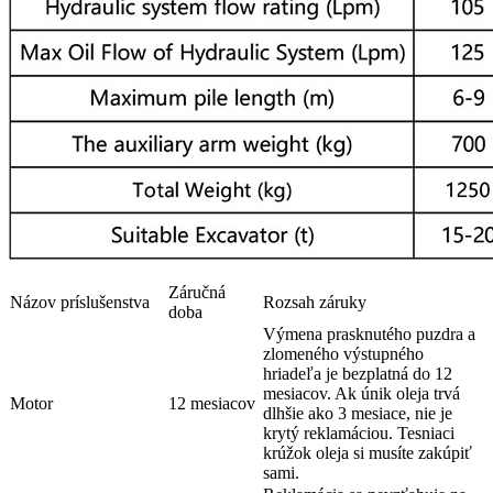
Záručná
Názov príslušenstva
Rozsah záruky
doba
Výmena prasknutého puzdra a
zlomeného výstupného
hriadeľa je bezplatná do 12
mesiacov. Ak únik oleja trvá
Motor
12 mesiacov
dlhšie ako 3 mesiace, nie je
krytý reklamáciou. Tesniaci
krúžok oleja si musíte zakúpiť
sami.