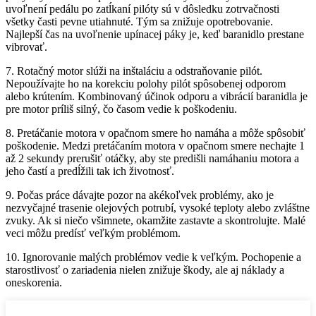
uvoľnení pedálu po zatĺkaní pilóty sú v dôsledku zotrvačnosti
všetky časti pevne utiahnuté. Tým sa znižuje opotrebovanie.
Najlepší čas na uvoľnenie upínacej páky je, keď baranidlo prestane
vibrovať.
7. Rotačný motor slúži na inštaláciu a odstraňovanie pilót.
Nepoužívajte ho na korekciu polohy pilót spôsobenej odporom
alebo krútením. Kombinovaný účinok odporu a vibrácií baranidla je
pre motor príliš silný, čo časom vedie k poškodeniu.
8. Pretáčanie motora v opačnom smere ho namáha a môže spôsobiť
poškodenie. Medzi pretáčaním motora v opačnom smere nechajte 1
až 2 sekundy prerušiť otáčky, aby ste predišli namáhaniu motora a
jeho častí a predĺžili tak ich životnosť.
9. Počas práce dávajte pozor na akékoľvek problémy, ako je
nezvyčajné trasenie olejových potrubí, vysoké teploty alebo zvláštne
zvuky. Ak si niečo všimnete, okamžite zastavte a skontrolujte. Malé
veci môžu predísť veľkým problémom.
10. Ignorovanie malých problémov vedie k veľkým. Pochopenie a
starostlivosť o zariadenia nielen znižuje škody, ale aj náklady a
oneskorenia.