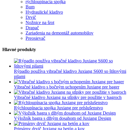
rýchloupínacia spojka
Bum
Hydraulické kladivo
Drvič
Nožnice na šrot
Drapač
Zariadenia na demontáž automobilov
Preosievač
Hlavné produkty
Rýpadlo používa vibračné kladivo Juxiang S600 so štítovými
pilami
Vibračné kladivo s bočným uchopením Juxiang pre bager
Vibračné kladivo Juxiang na stĺpiky pre použitie v bagroch
Rýchloupínacia spojka Juxiang pre príslušenstvo
Výložník bagra s dlhým dosahom od Juxiang Design
Primárny drvič Juxiang na betón a kov