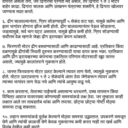
वापरत असला तरी, जर ढिगारेची प्रगती मंद असेल, तर ढिगारा १ ते २ मीटर
बाहेर काढा. ढिगारा चालक आणि उत्खनन यंत्राच्या शक्तीने, हे ढिगारा खोलवर
जाण्यास मदत करते.
६. ढीग चालवल्यानंतर, ग्रिप सोडण्यापूर्वी ५ सेकंद वाट पहा. यामुळे क्लॅम्प आणि
इतर भागांवर होणारा झीज कमी होतो. ढीग चालवल्यानंतर पेडल सोडताना,
जडत्वामुळे, सर्व भाग घट्ट असतात. यामुळे झीज कमी होते. ग्रिप सोडण्याची
सर्वोत्तम वेळ म्हणजे जेव्हा ढीग ड्रायव्हर कंपन थांबवतो.
७. फिरणारी मोटर ढीग बसवण्यासाठी आणि काढण्यासाठी आहे. प्रतिकार किंवा
वळणामुळे ढीगांची स्थिती दुरुस्त करण्यासाठी याचा वापर करू नका. प्रतिकार
आणि ढीग ड्रायव्हरच्या कंपनाचा एकत्रित परिणाम मोटरसाठी खूप जास्त
असतो, ज्यामुळे कालांतराने नुकसान होते.
८. जास्त फिरवताना मोटर उलट केल्याने त्यावर ताण येतो, ज्यामुळे नुकसान
होते. मोटार उलटवताना १ ते २ सेकंदांचे अंतर ठेवा जेणेकरून त्यावर आणि
त्याच्या भागांवर ताण येऊ नये आणि त्यांचे आयुष्य वाढू नये.
९. काम करताना, तेलाच्या पाईप्सचे असामान्य थरथरणे, उच्च तापमान किंवा
विचित्र आवाज यासारख्या कोणत्याही समस्यांकडे लक्ष ठेवा. जर तुम्हाला काही
लक्षात आले तर ताबडतोब थांबा आणि तपासा. छोट्या छोट्या गोष्टी मोठ्या
समस्या टाळू शकतात.
१०. लहान समस्यांकडे दुर्लक्ष केल्याने मोठ्या समस्या उद्भवतात. उपकरणे समजून
घेणे आणि त्यांची काळजी घेणे केवळ नुकसानच कमी करत नाही तर खर्च आणि
विलंब देखील कमी करते.