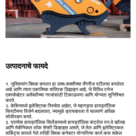
उत्पादनाचे फायदे
१. जुक्सियांग क्विक कपलर हा उच्च-शक्तीच्या मॅंगनीज स्टीलचा बनलेला
आहे आणि त्यात एकात्मिक यांत्रिक डिझाइन आहे, जे विविध टनेज
एक्स्कॅव्हेटर असेंब्लीच्या गरजांसाठी टिकाऊपणा आणि योग्यता सुनिश्चित
करते.
२. केबिनमध्ये इलेक्ट्रिक स्विचेस आहेत, जे महागड्या हायड्रॉलिक
सिस्टीमना विजेने बदलतात, ज्यामुळे ड्रायव्हरला ते चालवणे अधिक
सोयीस्कर बनते.
३. प्रत्येक हायड्रॉलिक सिलेंडरमध्ये हायड्रॉलिक कंट्रोल वन-वे व्हॉल्व्ह
आणि मेकॅनिकल लॉक सेफ्टी डिव्हाइस असते, जे तेल आणि इलेक्ट्रिकल
सर्किट्स कापले गेले तरीही क्विक कनेक्टर योग्यरित्या कार्य करू शकेल