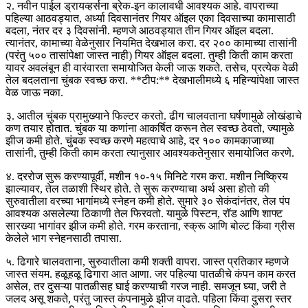
२. नवीन पाईल ड्रायव्हर्सना ब्रेक-इन कालावधी आवश्यक आहे. वापराच्या
पहिल्या आठवड्यात, अर्ध्या दिवसानंतर गियर ऑइल एका दिवसाच्या कामासाठी
बदला, नंतर दर ३ दिवसांनी. म्हणजे आठवड्यात तीन गियर ऑइल बदला.
त्यानंतर, कामाच्या वेळेनुसार नियमित देखभाल करा. दर २०० कामाच्या तासांनी
(परंतु ५०० तासांपेक्षा जास्त नाही) गियर ऑइल बदला. तुम्ही किती काम करता
यावर अवलंबून ही वारंवारता समायोजित केली जाऊ शकते. तसेच, प्रत्येक वेळी
तेल बदलताना चुंबक स्वच्छ करा. **टीप:** देखभालीमध्ये ६ महिन्यांपेक्षा जास्त
वेळ जाऊ नका.
३. आतील चुंबक प्रामुख्याने फिल्टर करतो. ढीग चालवताना घर्षणामुळे लोखंडाचे
कण तयार होतात. चुंबक या कणांना आकर्षित करून तेल स्वच्छ ठेवतो, ज्यामुळे
झीज कमी होते. चुंबक स्वच्छ करणे महत्वाचे आहे, दर १०० कामकाजाच्या
तासांनी, तुम्ही किती काम करता त्यानुसार आवश्यकतेनुसार समायोजित करणे.
४. दररोज सुरू करण्यापूर्वी, मशीन १०-१५ मिनिटे गरम करा. मशीन निष्क्रिय
झाल्यावर, तेल तळाशी स्थिर होते. ते सुरू करण्याचा अर्थ असा होतो की
सुरुवातीला वरच्या भागांमध्ये स्नेहन कमी होते. सुमारे ३० सेकंदांनंतर, तेल पंप
आवश्यक असलेल्या ठिकाणी तेल फिरवतो. यामुळे पिस्टन, रॉड आणि शाफ्ट
सारख्या भागांवर झीज कमी होते. गरम करताना, स्क्रू आणि बोल्ट किंवा ग्रीस
केलेले भाग स्नेहनसाठी तपासा.
५. ढिगारे चालवताना, सुरुवातीला कमी शक्ती वापरा. ​​जास्त प्रतिकार म्हणजे
जास्त संयम. हळूहळू ढिगारा आत आणा. जर पहिल्या पातळीचे कंपन काम करत
असेल, तर दुसऱ्या पातळीसह घाई करण्याची गरज नाही. समजून घ्या, जरी ते
जलद असू शकते, परंतु जास्त कंपनामुळे झीज वाढते. पहिला किंवा दुसरा स्तर