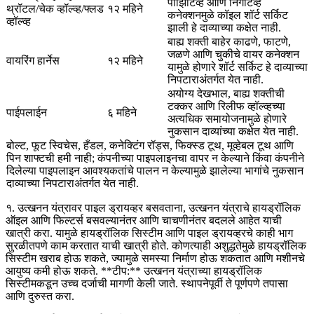
पॉझिटिव्ह आणि निगेटिव्ह
थ्रॉटल/चेक व्हॉल्व्ह/फ्लड
१२ महिने
कनेक्शनमुळे कॉइल शॉर्ट सर्किट
व्हॉल्व्ह
झाली हे दाव्याच्या कक्षेत नाही.
बाह्य शक्ती बाहेर काढणे, फाटणे,
जळणे आणि चुकीचे वायर कनेक्शन
वायरिंग हार्नेस
१२ महिने
यामुळे होणारे शॉर्ट सर्किट हे दाव्याच्या
निपटाराअंतर्गत येत नाही.
अयोग्य देखभाल, बाह्य शक्तीची
टक्कर आणि रिलीफ व्हॉल्व्हच्या
पाईपलाईन
६ महिने
अत्यधिक समायोजनामुळे होणारे
नुकसान दाव्यांच्या कक्षेत येत नाही.
बोल्ट, फूट स्विचेस, हँडल, कनेक्टिंग रॉड्स, फिक्स्ड टूथ, मूव्हेबल टूथ आणि
पिन शाफ्टची हमी नाही; कंपनीच्या पाइपलाइनचा वापर न केल्याने किंवा कंपनीने
दिलेल्या पाइपलाइन आवश्यकतांचे पालन न केल्यामुळे झालेल्या भागांचे नुकसान
दाव्याच्या निपटाराअंतर्गत येत नाही.
१. उत्खनन यंत्रावर पाइल ड्रायव्हर बसवताना, उत्खनन यंत्राचे हायड्रॉलिक
ऑइल आणि फिल्टर्स बसवल्यानंतर आणि चाचणीनंतर बदलले आहेत याची
खात्री करा. यामुळे हायड्रॉलिक सिस्टीम आणि पाइल ड्रायव्हरचे काही भाग
सुरळीतपणे काम करतात याची खात्री होते. कोणत्याही अशुद्धतेमुळे हायड्रॉलिक
सिस्टीम खराब होऊ शकते, ज्यामुळे समस्या निर्माण होऊ शकतात आणि मशीनचे
आयुष्य कमी होऊ शकते. **टीप:** उत्खनन यंत्राच्या हायड्रॉलिक
सिस्टीमकडून उच्च दर्जाची मागणी केली जाते. स्थापनेपूर्वी ते पूर्णपणे तपासा
आणि दुरुस्त करा.