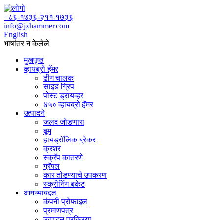
+८६-१७३६-२११-१७३६
info@jxhammer.com
English
भाषांतर न केलेले
मुखपृष्ठ
व्हायब्रो हॅमर
ढीग चालक
साइड ग्रिप
पोस्ट ड्रायव्हर
४५० व्हायब्रो हॅमर
उत्पादने
जलद जोडणारा
बूम
हायड्रॉलिक ब्रेकर
क्रशर
स्क्रॅप कातरणे
ग्रॅपल
कार तोडण्याचे उपकरण
स्क्रीनिंग बकेट
आमच्याबद्दल
कंपनी प्रोफाइल
प्रमाणपत्र
उत्पादन प्रक्रिया