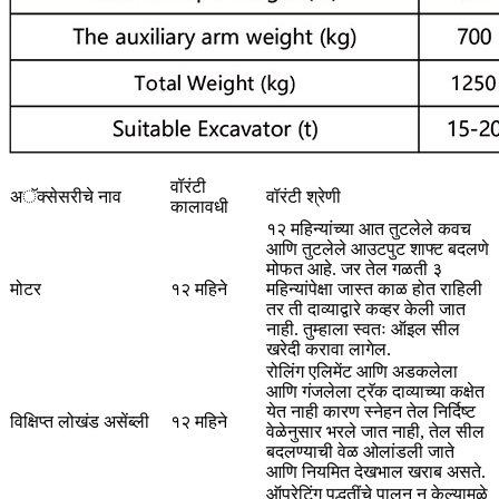
वॉरंटी
अॅक्सेसरीचे नाव
वॉरंटी श्रेणी
कालावधी
१२ महिन्यांच्या आत तुटलेले कवच
आणि तुटलेले आउटपुट शाफ्ट बदलणे
मोफत आहे. जर तेल गळती ३
मोटर
१२ महिने
महिन्यांपेक्षा जास्त काळ होत राहिली
तर ती दाव्याद्वारे कव्हर केली जात
नाही. तुम्हाला स्वतः ऑइल सील
खरेदी करावा लागेल.
रोलिंग एलिमेंट आणि अडकलेला
आणि गंजलेला ट्रॅक दाव्याच्या कक्षेत
येत नाही कारण स्नेहन तेल निर्दिष्ट
विक्षिप्त लोखंड असेंब्ली
१२ महिने
वेळेनुसार भरले जात नाही, तेल सील
बदलण्याची वेळ ओलांडली जाते
आणि नियमित देखभाल खराब असते.
ऑपरेटिंग पद्धतींचे पालन न केल्यामुळे