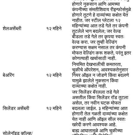
होणारे नुकसान आणि आमच्या
कंपनीच्या संमतीशिवाय रीइन्फोर्समुळे
होणारे तुटणे हे दाव्यांच्या कक्षेत येत
नाहीत. जर स्टील प्लेटला १२
महिन्यांच्या आत तडे गेले तर कंपनी
शेलअसेंब्ली
१२ महिने
तुटलेले भाग बदलेल; जर वेल्ड
बीडला तडे गेले तर कृपया स्वतः
वेल्ड करा. जर तुम्ही वेल्डिंग
करण्यास सक्षम नसाल तर कंपनी
मोफत वेल्डिंग करू शकते, परंतु इतर
कोणत्याही खर्चासाठी नाही.
नियमित देखभालीची कमतरता,
चुकीचे ऑपरेशन, आवश्यकतेनुसार
बेअरिंग
१२ महिने
गियर ऑइल न जोडणे किंवा बदलणे
यामुळे झालेले नुकसान किंवा
दाव्याच्या कक्षेत नाही.
जर सिलेंडर बॅरलला तडे गेले
असतील किंवा सिलेंडर रॉड तुटला
असेल, तर नवीन घटक मोफत
सिलेंडर असेंब्ली
१२ महिने
बदलला जाईल. ३ महिन्यांच्या आत
होणारी तेल गळती दाव्यांच्या कक्षेत
येत नाही आणि ऑइल सील स्वतः
खरेदी करणे आवश्यक आहे.
बाह्य आघातामुळे आणि चुकीच्या
सोलेनॉइड व्हॉल्व्ह/