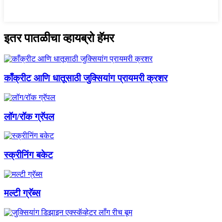
इतर पातळीचा व्हायब्रो हॅमर
काँक्रीट आणि धातूसाठी जुक्सियांग प्रायमरी क्रशर
लॉग/रॉक ग्रॅपल
स्क्रीनिंग बकेट
मल्टी ग्रॅब्स