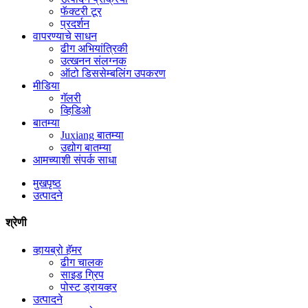
फॅक्टरी टूर
प्रदर्शन
वापरण्याचे साधन
ढीग अभियांत्रिकी
उत्खनन संलग्नक
ऑटो डिससेम्बलिंग उपकरण
मीडिया
गॅलरी
व्हिडिओ
बातम्या
Juxiang बातम्या
उद्योग बातम्या
आमच्याशी संपर्क साधा
मुखपृष्ठ
उत्पादने
श्रेणी
व्हायब्रो हॅमर
ढीग चालक
साइड ग्रिप
पोस्ट ड्रायव्हर
उत्पादने