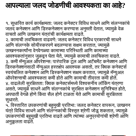
आपल्याला जलद जोडणीची आवश्यकता का आहे?
१. सुधारित कार्य कार्यक्षमता: जलद कनेक्टर विविध साधने आणि संलग्नकांचे
जलद कनेक्शन आणि डिस्कनेक्शन करण्यास अनुमती देतात, ज्यामुळे वेळ
वाचतो आणि उत्खनन यंत्रांची कार्यक्षमता वाढते.
२. कामाची लवचिकता वाढवणे: जलद कनेक्टर विविध प्रकारची साधने
आणि संलग्नके सोयीस्करपणे बदलण्यास सक्षम करतात, ज्यामुळे
उत्खननकर्त्यांना वेगवेगळ्या कामाच्या परिस्थिती आणि कामाच्या
आवश्यकतांनुसार जुळवून घेता येते, ज्यामुळे कामाची लवचिकता वाढते.
३. कमी मॅन्युअल ऑपरेशन्स: पारंपारिक टूल आणि अटॅचमेंट कनेक्शन आणि
डिस्कनेक्शनसाठी मॅन्युअल हस्तक्षेप आवश्यक असतो, तर क्विक कनेक्टर्स
स्वयंचलित कनेक्शन आणि डिस्कनेक्शन सक्षम करतात, ज्यामुळे मॅन्युअल
ऑपरेशन्सची आवश्यकता कमी होते आणि कामाची तीव्रता कमी होते.
४. वाढलेली सुरक्षितता: क्विक कनेक्टर्समध्ये विश्वसनीय लॉकिंग यंत्रणा
असते, ज्यामुळे साधने आणि संलग्नकांचे सुरक्षित कनेक्शन सुनिश्चित होते,
अपघाती वेगळे होणे किंवा सैल होणे टाळता येते आणि कामाची सुरक्षितता
सुधारते.
५. विस्तारित उपकरणांची बहुमुखी प्रतिभा: जलद कनेक्टर वापरून, उत्खनन
यंत्रे विविध साधने आणि संलग्नकांची विस्तृत श्रेणी जोडू शकतात, ज्यामुळे
उपकरणांची बहुमुखी प्रतिभा वाढते आणि त्यांच्या अनुप्रयोगांची श्रेणी आणि
अनुकूलता वाढते.