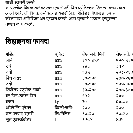
याची खात्री करते.
४. प्रत्येक क्विक कनेक्टरवर एक सेफ्टी पिन प्रोटेक्शन सिस्टम बसवण्यात
आली आहे, जी क्विक कनेक्टर हायड्रॉलिक सिलेंडर बिघाड झाल्यास
संरक्षणाचा अतिरिक्त थर प्रदान करते, अशा प्रकारे "डबल इन्शुरन्स"
म्हणून काम करते.
डिझाइनचा फायदा
मॉडेल
युनिट
जेएक्सके-मिनी
जेएक्सके
लांबी
mm
३००-४५०
५५०-५९
उंची
mm
२४६
३१२
रुंदी
mm
१७५
२५८-२६
पिन अंतर
mm
८०-१५०
२३०-२७
रुंदी
mm
८०-१४०
१५५-१७
सिलेंडर स्ट्रोक लांबी
mm
९५-२००
२००-३०
वर पिन-डाउन पिन
mm
१५९
२००
वजन
kg
30
६०-७०
ऑपरेटिंग प्रेशर
किलो/सेमी²
२००
२००
तेल प्रवाह श्रेणी
लि/मिनिट
१०-२०
१०-२०
सूट एक्स्कॅव्हेटर
t
१.५-४
४-७