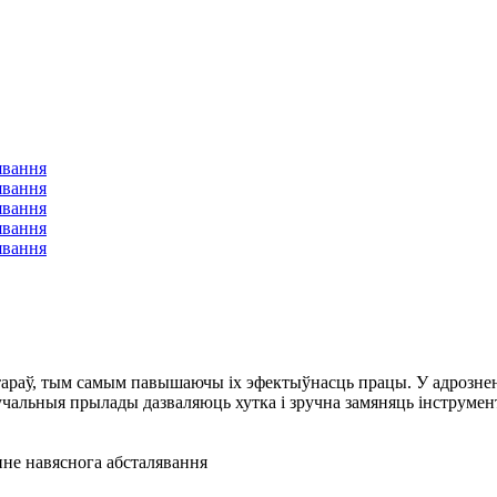
араў, тым самым павышаючы іх эфектыўнасць працы. У адрознен
учальныя прылады дазваляюць хутка і зручна замяняць інструмент
нне навяснога абсталявання