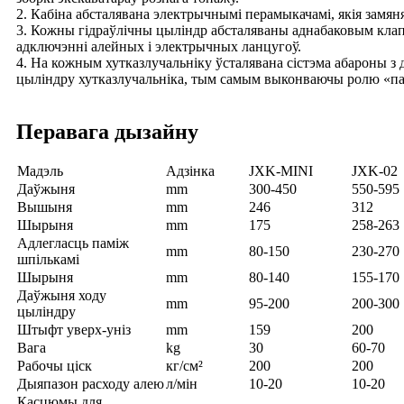
2. Кабіна абсталявана электрычнымі перамыкачамі, якія замян
3. Кожны гідраўлічны цыліндр абсталяваны аднабаковым клапа
адключэнні алейных і электрычных ланцугоў.
4. На кожным хутказлучальніку ўсталявана сістэма абароны з 
цыліндру хутказлучальніка, тым самым выконваючы ролю «па
Перавага дызайну
Мадэль
Адзінка
JXK-MINI
JXK-02
Даўжыня
mm
300-450
550-595
Вышыня
mm
246
312
Шырыня
mm
175
258-263
Адлегласць паміж
mm
80-150
230-270
шпількамі
Шырыня
mm
80-140
155-170
Даўжыня ходу
mm
95-200
200-300
цыліндру
Штыфт уверх-уніз
mm
159
200
Вага
kg
30
60-70
Рабочы ціск
кг/см²
200
200
Дыяпазон расходу алею
л/мін
10-20
10-20
Касцюмы для