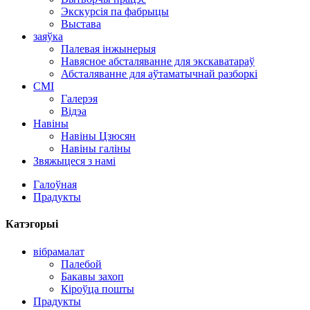
Экскурсія па фабрыцы
Выстава
заяўка
Палевая інжынерыя
Навясное абсталяванне для экскаватараў
Абсталяванне для аўтаматычнай разборкі
СМІ
Галерэя
Відэа
Навіны
Навіны Цзюсян
Навіны галіны
Звяжыцеся з намі
Галоўная
Прадукты
Катэгорыі
вібрамалат
Палебой
Бакавы захоп
Кіроўца пошты
Прадукты