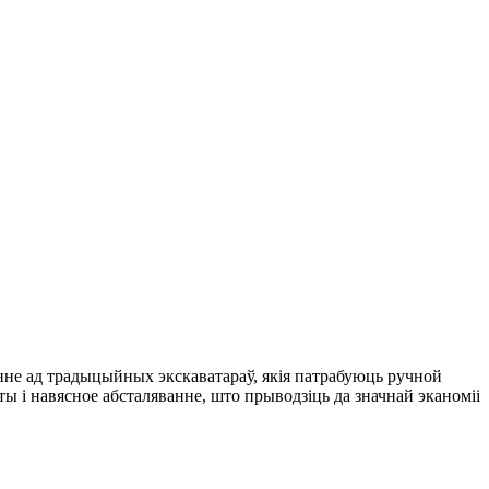
не ад традыцыйных экскаватараў, якія патрабуюць ручной
ы і навясное абсталяванне, што прыводзіць да значнай эканоміі