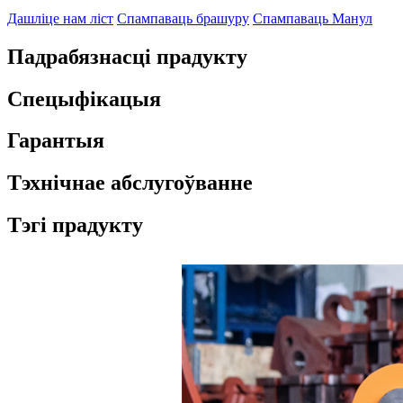
Дашліце нам ліст
Спампаваць брашуру
Спампаваць Манул
Падрабязнасці прадукту
Спецыфікацыя
Гарантыя
Тэхнічнае абслугоўванне
Тэгі прадукту