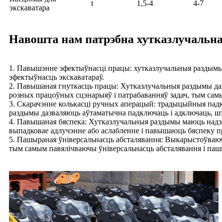
t
1,5-4
4-7
экскаватара
Навошта нам патрэбна хутказлучальн
1. Павышэнне эфектыўнасці працы: хутказлучальныя раздымы 
эфектыўнасць экскаватараў.
2. Павышаная гнуткасць працы: Хутказлучальныя раздымы дазв
розных працоўных сцэнарыяў і патрабаванняў задач, тым са
3. Скарачэнне колькасці ручных аперацый: традыцыйныя падкл
раздымы дазваляюць аўтаматычна падключаць і адключаць, шт
4. Павышаная бяспека: Хутказлучальныя раздымы маюць надзе
выпадковае адлучэнне або аслабленне і павышаюць бяспеку п
5. Пашыраная ўніверсальнасць абсталявання: Выкарыстоўваюч
тым самым павялічваючы ўніверсальнасць абсталявання і па