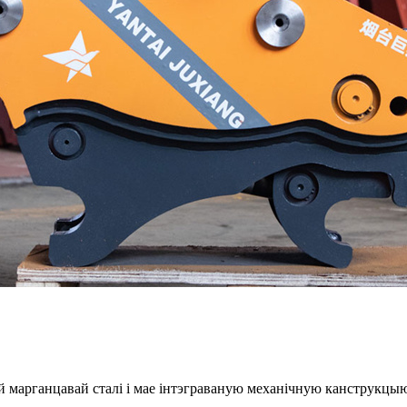
й марганцавай сталі і мае інтэграваную механічную канструкцыю