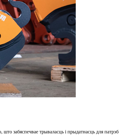
, што забяспечвае трываласць і прыдатнасць для патрэб