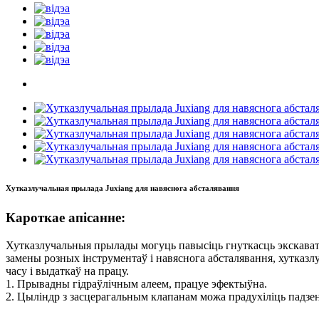
Хутказлучальная прылада Juxiang для навяснога абсталявання
Кароткае апісанне:
Хутказлучальныя прылады могуць павысіць гнуткасць экскават
замены розных інструментаў і навяснога абсталявання, хутказл
часу і выдаткаў на працу.
1. Прывадны гідраўлічным алеем, працуе эфектыўна.
2. Цыліндр з засцерагальным клапанам можа прадухіліць падзе