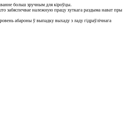
раванне больш зручным для кіроўцы.
 што забяспечвае належную працу хуткага раздыма нават пры
зровень абароны ў выпадку выхаду з ладу гідраўлічнага