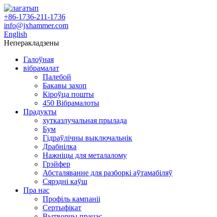
+86-1736-211-1736
info@jxhammer.com
English
Неперакладзены
Галоўная
вібрамалат
Палебой
Бакавы захоп
Кіроўца пошты
450 Вібрамалоты
Прадукты
хутказлучальная прылада
Бум
Гідраўлічны выключальнік
Драбнілка
Нажніцы для металалому
Грэйфер
Абсталяванне для разборкі аўтамабіляў
Сярэдні каўш
Пра нас
Профіль кампаніі
Сертыфікат
Вытворчы працэс