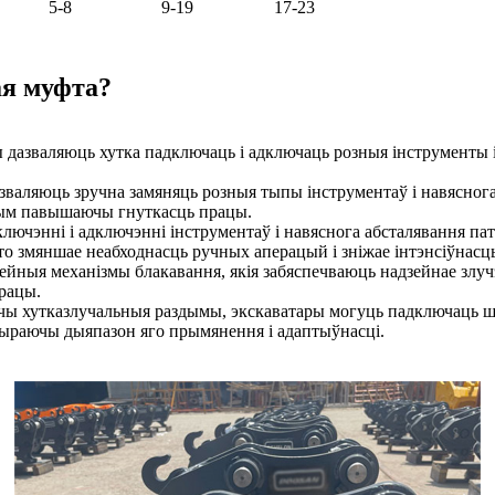
5-8
9-19
17-23
ая муфта?
дазваляюць хутка падключаць і адключаць розныя інструменты 
аляюць зручна замяняць розныя тыпы інструментаў і навяснога 
мым павышаючы гнуткасць працы.
ючэнні і адключэнні інструментаў і навяснога абсталявання па
о змяншае неабходнасць ручных аперацый і зніжае інтэнсіўнасц
йныя механізмы блакавання, якія забяспечваюць надзейнае злучэ
рацы.
ы хутказлучальныя раздымы, экскаватары могуць падключаць шыр
шыраючы дыяпазон яго прымянення і адаптыўнасці.