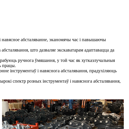
і навясное абсталяванне, эканомячы час і павышаючы
абсталявання, што дазваляе экскаватарам адаптавацца да
трабуюць ручнога ўмяшання, у той час як хутказлучальныя
ь працы.
нне інструментаў і навяснога абсталявання, прадухіляюць
окі спектр розных інструментаў і навяснога абсталявання,