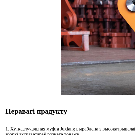
Перавагі прадукту
1. Хутказлучальная муфта Juxiang выраблена з высокатрывала
зборкі экскаватараў рознага тонажу.