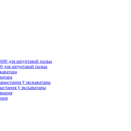
00 для шпунтавай пальы
ватара
рыстання ў экскаватары
ання