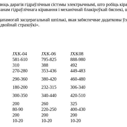
яюць дарагія гідраўлічныя сістэмы электрычнымі, што робіць кі
нам гідраўлічнага кіравання і механічнай блакіроўкай бяспекі,
дапамогай засцерагальнай шпількі, якая забяспечвае дадатковы ў
двойнай страхоўкі».
JXK-04
JXK-06
JXK08
581-610
795-825
888-980
310
388
492
270-280
353-436
449-483
290-360
380-420
460-480
180-200
232-315
306-340
300-350
340-440
420-510
200
260
325
80-90
220-250
400-430
200
200
200
10-20
10-20
10-20