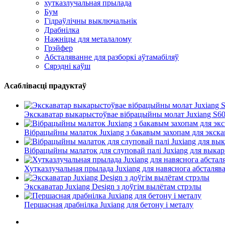
хутказлучальная прылада
Бум
Гідраўлічны выключальнік
Драбнілка
Нажніцы для металалому
Грэйфер
Абсталяванне для разборкі аўтамабіляў
Сярэдні каўш
Асаблівасці прадуктаў
Экскаватар выкарыстоўвае вібрацыйны молат Juxiang S6
Вібрацыйны малаток Juxiang з бакавым захопам для экска
Вібрацыйны малаток для слуповай палі Juxiang для выка
Хутказлучальная прылада Juxiang для навяснога абсталяв
Экскаватар Juxiang Design з доўгім вылётам стрэлы
Першасная драбнілка Juxiang для бетону і металу