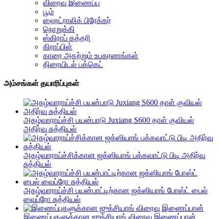
விரைவு இணைப்பு
பூம்
ஹைட்ராலிக் பிரேக்கர்
நொறுக்கி
ஸ்கிராப் கத்தரி
கிராப்பிள்
காரை அகற்றும் உபகரணங்கள்
திரையிடல் பக்கெட்
அம்சங்கள் தயாரிப்புகள்
அகழ்வாராய்ச்சி பயன்பாடு Juxiang S600 தாள் குவியல்
அதிர்வு சுத்தியல்
அகழ்வாராய்ச்சிக்கான ஜக்ஸியாங் பக்கவாட்டு பிடி அதிர்வு
சுத்தியல்
அகழ்வாராய்ச்சி பயன்பாட்டிற்கான ஜக்ஸியாங் போஸ்ட் பைல்
வைப்ரோ சுத்தியல்
இணைப்புகளுக்கான ஜுக்சியாங் விரைவு இணைப்பான்