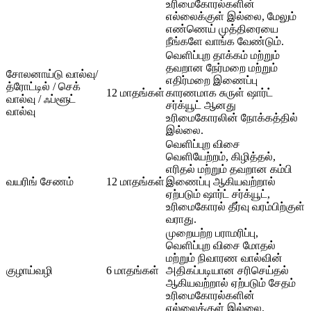
உரிமைகோரல்களின்
எல்லைக்குள் இல்லை, மேலும்
எண்ணெய் முத்திரையை
நீங்களே வாங்க வேண்டும்.
வெளிப்புற தாக்கம் மற்றும்
தவறான நேர்மறை மற்றும்
சோலனாய்டு வால்வு/
எதிர்மறை இணைப்பு
த்ரோட்டில் / செக்
12 மாதங்கள்
காரணமாக சுருள் ஷார்ட்
வால்வு / ஃப்ளூட்
சர்க்யூட் ஆனது
வால்வு
உரிமைகோரலின் நோக்கத்தில்
இல்லை.
வெளிப்புற விசை
வெளியேற்றம், கிழித்தல்,
எரிதல் மற்றும் தவறான கம்பி
வயரிங் சேணம்
12 மாதங்கள்
இணைப்பு ஆகியவற்றால்
ஏற்படும் ஷார்ட் சர்க்யூட்,
உரிமைகோரல் தீர்வு வரம்பிற்குள்
வராது.
முறையற்ற பராமரிப்பு,
வெளிப்புற விசை மோதல்
மற்றும் நிவாரண வால்வின்
குழாய்வழி
6 மாதங்கள்
அதிகப்படியான சரிசெய்தல்
ஆகியவற்றால் ஏற்படும் சேதம்
உரிமைகோரல்களின்
எல்லைக்குள் இல்லை.