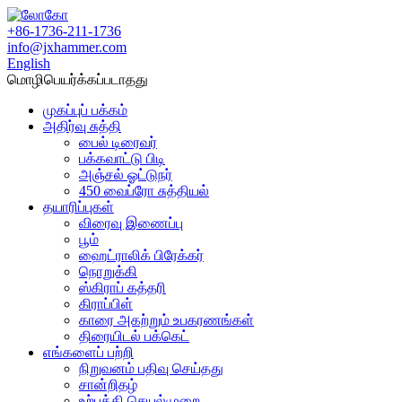
+86-1736-211-1736
info@jxhammer.com
English
மொழிபெயர்க்கப்படாதது
முகப்புப் பக்கம்
அதிர்வு சுத்தி
பைல் டிரைவர்
பக்கவாட்டு பிடி
அஞ்சல் ஓட்டுநர்
450 வைப்ரோ சுத்தியல்
தயாரிப்புகள்
விரைவு இணைப்பு
பூம்
ஹைட்ராலிக் பிரேக்கர்
நொறுக்கி
ஸ்கிராப் கத்தரி
கிராப்பிள்
காரை அகற்றும் உபகரணங்கள்
திரையிடல் பக்கெட்
எங்களைப் பற்றி
நிறுவனம் பதிவு செய்தது
சான்றிதழ்
உற்பத்தி செயல்முறை