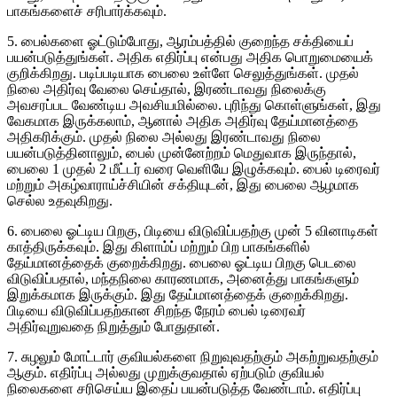
பாகங்களைச் சரிபார்க்கவும்.
5. பைல்களை ஓட்டும்போது, ​​ஆரம்பத்தில் குறைந்த சக்தியைப்
பயன்படுத்துங்கள். அதிக எதிர்ப்பு என்பது அதிக பொறுமையைக்
குறிக்கிறது. படிப்படியாக பைலை உள்ளே செலுத்துங்கள். முதல்
நிலை அதிர்வு வேலை செய்தால், இரண்டாவது நிலைக்கு
அவசரப்பட வேண்டிய அவசியமில்லை. புரிந்து கொள்ளுங்கள், இது
வேகமாக இருக்கலாம், ஆனால் அதிக அதிர்வு தேய்மானத்தை
அதிகரிக்கும். முதல் நிலை அல்லது இரண்டாவது நிலை
பயன்படுத்தினாலும், பைல் முன்னேற்றம் மெதுவாக இருந்தால்,
பைலை 1 முதல் 2 மீட்டர் வரை வெளியே இழுக்கவும். பைல் டிரைவர்
மற்றும் அகழ்வாராய்ச்சியின் சக்தியுடன், இது பைலை ஆழமாக
செல்ல உதவுகிறது.
6. பைலை ஓட்டிய பிறகு, பிடியை விடுவிப்பதற்கு முன் 5 வினாடிகள்
காத்திருக்கவும். இது கிளாம்ப் மற்றும் பிற பாகங்களில்
தேய்மானத்தைக் குறைக்கிறது. பைலை ஓட்டிய பிறகு பெடலை
விடுவிப்பதால், மந்தநிலை காரணமாக, அனைத்து பாகங்களும்
இறுக்கமாக இருக்கும். இது தேய்மானத்தைக் குறைக்கிறது.
பிடியை விடுவிப்பதற்கான சிறந்த நேரம் பைல் டிரைவர்
அதிர்வுறுவதை நிறுத்தும் போதுதான்.
7. சுழலும் மோட்டார் குவியல்களை நிறுவுவதற்கும் அகற்றுவதற்கும்
ஆகும். எதிர்ப்பு அல்லது முறுக்குவதால் ஏற்படும் குவியல்
நிலைகளை சரிசெய்ய இதைப் பயன்படுத்த வேண்டாம். எதிர்ப்பு