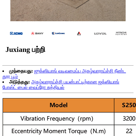
Juxiang பற்றி
முந்தையது:
ஜுக்ஸியாங் வடிவமைப்பு அகழ்வாராய்ச்சி நீண்ட
தூர பூம்
அடுத்தது:
அகழ்வாராய்ச்சி பயன்பாட்டிற்கான ஜக்ஸியாங்
போஸ்ட் பைல் வைப்ரோ சுத்தியல்