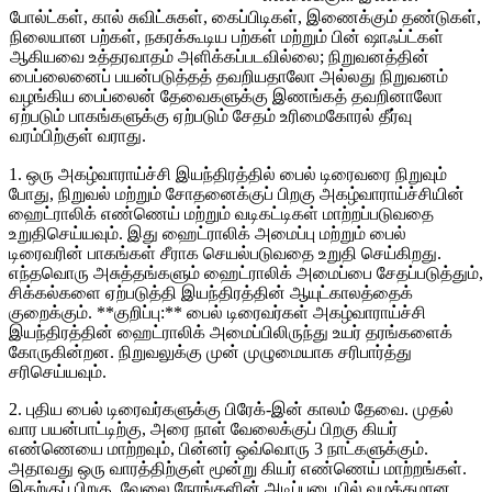
போல்ட்கள், கால் சுவிட்சுகள், கைப்பிடிகள், இணைக்கும் தண்டுகள்,
நிலையான பற்கள், நகரக்கூடிய பற்கள் மற்றும் பின் ஷாஃப்ட்கள்
ஆகியவை உத்தரவாதம் அளிக்கப்படவில்லை; நிறுவனத்தின்
பைப்லைனைப் பயன்படுத்தத் தவறியதாலோ அல்லது நிறுவனம்
வழங்கிய பைப்லைன் தேவைகளுக்கு இணங்கத் தவறினாலோ
ஏற்படும் பாகங்களுக்கு ஏற்படும் சேதம் உரிமைகோரல் தீர்வு
வரம்பிற்குள் வராது.
1. ஒரு அகழ்வாராய்ச்சி இயந்திரத்தில் பைல் டிரைவரை நிறுவும்
போது, ​​நிறுவல் மற்றும் சோதனைக்குப் பிறகு அகழ்வாராய்ச்சியின்
ஹைட்ராலிக் எண்ணெய் மற்றும் வடிகட்டிகள் மாற்றப்படுவதை
உறுதிசெய்யவும். இது ஹைட்ராலிக் அமைப்பு மற்றும் பைல்
டிரைவரின் பாகங்கள் சீராக செயல்படுவதை உறுதி செய்கிறது.
எந்தவொரு அசுத்தங்களும் ஹைட்ராலிக் அமைப்பை சேதப்படுத்தும்,
சிக்கல்களை ஏற்படுத்தி இயந்திரத்தின் ஆயுட்காலத்தைக்
குறைக்கும். **குறிப்பு:** பைல் டிரைவர்கள் அகழ்வாராய்ச்சி
இயந்திரத்தின் ஹைட்ராலிக் அமைப்பிலிருந்து உயர் தரங்களைக்
கோருகின்றன. நிறுவலுக்கு முன் முழுமையாக சரிபார்த்து
சரிசெய்யவும்.
2. புதிய பைல் டிரைவர்களுக்கு பிரேக்-இன் காலம் தேவை. முதல்
வார பயன்பாட்டிற்கு, அரை நாள் வேலைக்குப் பிறகு கியர்
எண்ணெயை மாற்றவும், பின்னர் ஒவ்வொரு 3 நாட்களுக்கும்.
அதாவது ஒரு வாரத்திற்குள் மூன்று கியர் எண்ணெய் மாற்றங்கள்.
இதற்குப் பிறகு, வேலை நேரங்களின் அடிப்படையில் வழக்கமான