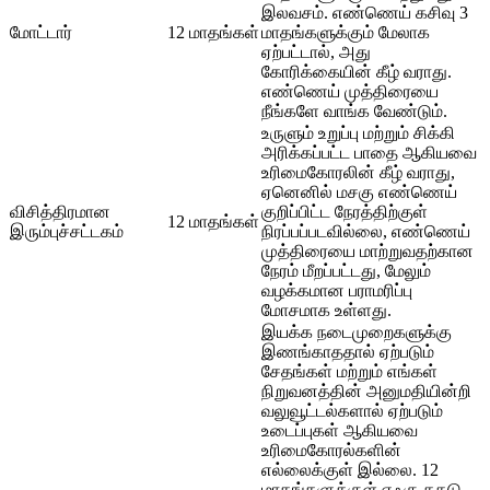
இலவசம். எண்ணெய் கசிவு 3
மோட்டார்
12 மாதங்கள்
மாதங்களுக்கும் மேலாக
ஏற்பட்டால், அது
கோரிக்கையின் கீழ் வராது.
எண்ணெய் முத்திரையை
நீங்களே வாங்க வேண்டும்.
உருளும் உறுப்பு மற்றும் சிக்கி
அரிக்கப்பட்ட பாதை ஆகியவை
உரிமைகோரலின் கீழ் வராது,
ஏனெனில் மசகு எண்ணெய்
விசித்திரமான
குறிப்பிட்ட நேரத்திற்குள்
12 மாதங்கள்
இரும்புச்சட்டகம்
நிரப்பப்படவில்லை, எண்ணெய்
முத்திரையை மாற்றுவதற்கான
நேரம் மீறப்பட்டது, மேலும்
வழக்கமான பராமரிப்பு
மோசமாக உள்ளது.
இயக்க நடைமுறைகளுக்கு
இணங்காததால் ஏற்படும்
சேதங்கள் மற்றும் எங்கள்
நிறுவனத்தின் அனுமதியின்றி
வலுவூட்டல்களால் ஏற்படும்
உடைப்புகள் ஆகியவை
உரிமைகோரல்களின்
எல்லைக்குள் இல்லை. 12
மாதங்களுக்குள் எஃகு தகடு