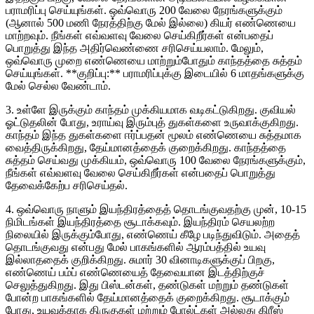
பராமரிப்பு செய்யுங்கள். ஒவ்வொரு 200 வேலை நேரங்களுக்கும்
(ஆனால் 500 மணி நேரத்திற்கு மேல் இல்லை) கியர் எண்ணெயை
மாற்றவும். நீங்கள் எவ்வளவு வேலை செய்கிறீர்கள் என்பதைப்
பொறுத்து இந்த அதிர்வெண்ணை சரிசெய்யலாம். மேலும்,
ஒவ்வொரு முறை எண்ணெயை மாற்றும்போதும் காந்தத்தை சுத்தம்
செய்யுங்கள். **குறிப்பு:** பராமரிப்புக்கு இடையில் 6 மாதங்களுக்கு
மேல் செல்ல வேண்டாம்.
3. உள்ளே இருக்கும் காந்தம் முக்கியமாக வடிகட்டுகிறது. குவியல்
ஓட்டுதலின் போது, ​​உராய்வு இரும்புத் துகள்களை உருவாக்குகிறது.
காந்தம் இந்த துகள்களை ஈர்ப்பதன் மூலம் எண்ணெயை சுத்தமாக
வைத்திருக்கிறது, தேய்மானத்தைக் குறைக்கிறது. காந்தத்தை
சுத்தம் செய்வது முக்கியம், ஒவ்வொரு 100 வேலை நேரங்களுக்கும்,
நீங்கள் எவ்வளவு வேலை செய்கிறீர்கள் என்பதைப் பொறுத்து
தேவைக்கேற்ப சரிசெய்தல்.
4. ஒவ்வொரு நாளும் இயந்திரத்தைத் தொடங்குவதற்கு முன், 10-15
நிமிடங்கள் இயந்திரத்தை சூடாக்கவும். இயந்திரம் செயலற்ற
நிலையில் இருக்கும்போது, ​​எண்ணெய் கீழே படிந்துவிடும். அதைத்
தொடங்குவது என்பது மேல் பாகங்களில் ஆரம்பத்தில் உயவு
இல்லாததைக் குறிக்கிறது. சுமார் 30 வினாடிகளுக்குப் பிறகு,
எண்ணெய் பம்ப் எண்ணெயைத் தேவையான இடத்திற்குச்
செலுத்துகிறது. இது பிஸ்டன்கள், தண்டுகள் மற்றும் தண்டுகள்
போன்ற பாகங்களில் தேய்மானத்தைக் குறைக்கிறது. சூடாக்கும்
போது, ​​உயவுக்காக திருகுகள் மற்றும் போல்ட்கள் அல்லது கிரீஸ்