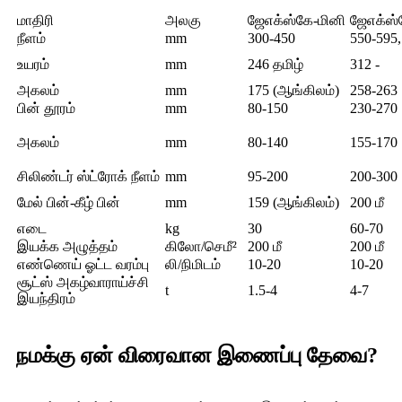
மாதிரி
அலகு
ஜேஎக்ஸ்கே-மினி
ஜேஎக்ஸ்
நீளம்
mm
300-450
550-595
உயரம்
mm
246 தமிழ்
312 -
அகலம்
mm
175 (ஆங்கிலம்)
258-263
பின் தூரம்
mm
80-150
230-270
அகலம்
mm
80-140
155-170
சிலிண்டர் ஸ்ட்ரோக் நீளம்
mm
95-200
200-300
மேல் பின்-கீழ் பின்
mm
159 (ஆங்கிலம்)
200 மீ
எடை
kg
30
60-70
இயக்க அழுத்தம்
கிலோ/செமீ²
200 மீ
200 மீ
எண்ணெய் ஓட்ட வரம்பு
லி/நிமிடம்
10-20
10-20
சூட்ஸ் அகழ்வாராய்ச்சி
t
1.5-4
4-7
இயந்திரம்
நமக்கு ஏன் விரைவான இணைப்பு தேவை?