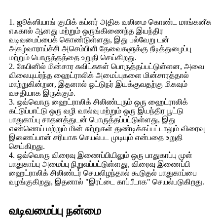
1. ஜூக்ஸியாங் குயிக் கப்ளர் அதிக வலிமை கொண்ட மாங்கனீசு
எஃகால் ஆனது மற்றும் ஒருங்கிணைந்த இயந்திர
வடிவமைப்பைக் கொண்டுள்ளது, இது பல்வேறு டன்
அகழ்வாராய்ச்சி அசெம்பிளி தேவைகளுக்கு நீடித்துழைப்பு
மற்றும் பொருத்தத்தை உறுதி செய்கிறது.
2. கேபினில் மின்சார சுவிட்சுகள் பொருத்தப்பட்டுள்ளன, அவை
விலையுயர்ந்த ஹைட்ராலிக் அமைப்புகளை மின்சாரத்தால்
மாற்றுகின்றன, இதனால் ஓட்டுநர் இயக்குவதற்கு மிகவும்
வசதியாக இருக்கும்.
3. ஒவ்வொரு ஹைட்ராலிக் சிலிண்டரும் ஒரு ஹைட்ராலிக்
கட்டுப்பாட்டு ஒரு வழி வால்வு மற்றும் ஒரு இயந்திர பூட்டு
பாதுகாப்பு சாதனத்துடன் பொருத்தப்பட்டுள்ளது, இது
எண்ணெய் மற்றும் மின் சுற்றுகள் துண்டிக்கப்பட்டாலும் விரைவு
இணைப்பான் சரியாக செயல்பட முடியும் என்பதை உறுதி
செய்கிறது.
4. ஒவ்வொரு விரைவு இணைப்பியிலும் ஒரு பாதுகாப்பு முள்
பாதுகாப்பு அமைப்பு நிறுவப்பட்டுள்ளது, விரைவு இணைப்பி
ஹைட்ராலிக் சிலிண்டர் செயலிழந்தால் கூடுதல் பாதுகாப்பை
வழங்குகிறது, இதனால் "இரட்டை காப்பீடாக" செயல்படுகிறது.
வடிவமைப்பு நன்மை