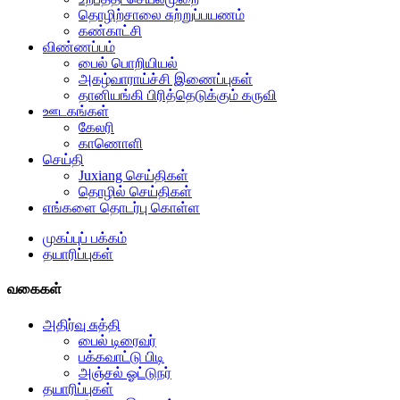
தொழிற்சாலை சுற்றுப்பயணம்
கண்காட்சி
விண்ணப்பம்
பைல் பொறியியல்
அகழ்வாராய்ச்சி இணைப்புகள்
தானியங்கி பிரித்தெடுக்கும் கருவி
ஊடகங்கள்
கேலரி
காணொளி
செய்தி
Juxiang செய்திகள்
தொழில் செய்திகள்
எங்களை தொடர்பு கொள்ள
முகப்புப் பக்கம்
தயாரிப்புகள்
வகைகள்
அதிர்வு சுத்தி
பைல் டிரைவர்
பக்கவாட்டு பிடி
அஞ்சல் ஓட்டுநர்
தயாரிப்புகள்