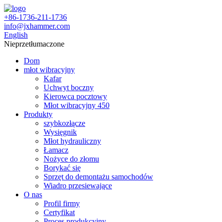
+86-1736-211-1736
info@jxhammer.com
English
Nieprzetłumaczone
Dom
młot wibracyjny
Kafar
Uchwyt boczny
Kierowca pocztowy
Młot wibracyjny 450
Produkty
szybkozłącze
Wysięgnik
Młot hydrauliczny
Łamacz
Nożyce do złomu
Borykać się
Sprzęt do demontażu samochodów
Wiadro przesiewające
O nas
Profil firmy
Certyfikat
Proces produkcyjny