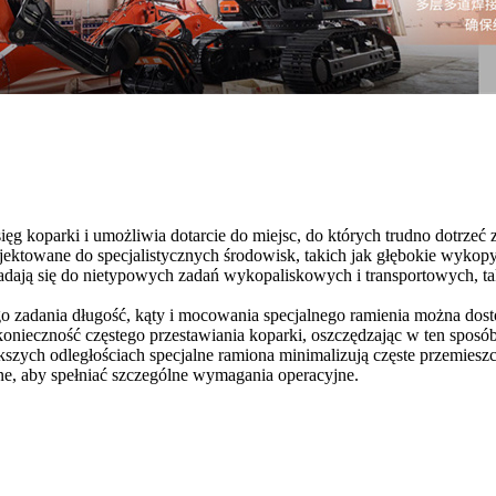
ięg koparki i umożliwia dotarcie do miejsc, do których trudno dotrze
jektowane do specjalistycznych środowisk, takich jak głębokie wykopy
adają się do nietypowych zadań wykopaliskowych i transportowych, tak
 zadania długość, kąty i mocowania specjalnego ramienia można dos
onieczność częstego przestawiania koparki, oszczędzając w ten sposób
szych odległościach specjalne ramiona minimalizują częste przemieszcz
ne, aby spełniać szczególne wymagania operacyjne.