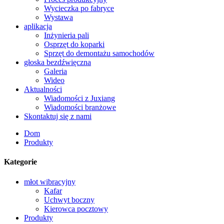
Wycieczka po fabryce
Wystawa
aplikacja
Inżynieria pali
Osprzęt do koparki
Sprzęt do demontażu samochodów
głoska bezdźwięczna
Galeria
Wideo
Aktualności
Wiadomości z Juxiang
Wiadomości branżowe
Skontaktuj się z nami
Dom
Produkty
Kategorie
młot wibracyjny
Kafar
Uchwyt boczny
Kierowca pocztowy
Produkty