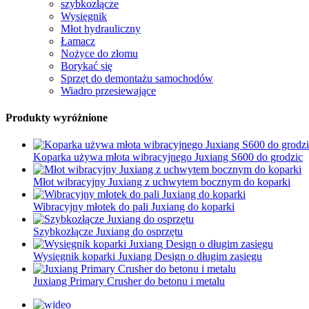
szybkozłącze
Wysięgnik
Młot hydrauliczny
Łamacz
Nożyce do złomu
Borykać się
Sprzęt do demontażu samochodów
Wiadro przesiewające
Produkty wyróżnione
Koparka używa młota wibracyjnego Juxiang S600 do grodzic
Młot wibracyjny Juxiang z uchwytem bocznym do koparki
Wibracyjny młotek do pali Juxiang do koparki
Szybkozłącze Juxiang do osprzętu
Wysięgnik koparki Juxiang Design o długim zasięgu
Juxiang Primary Crusher do betonu i metalu