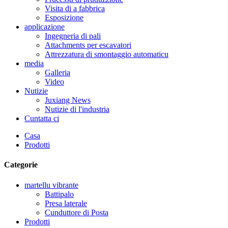
Visita di a fabbrica
Esposizione
applicazione
Ingegneria di pali
Attachments per escavatori
Attrezzatura di smontaggio automaticu
media
Galleria
Video
Nutizie
Juxiang News
Nutizie di l'industria
Cuntatta ci
Casa
Prodotti
Categorie
martellu vibrante
Battipalo
Presa laterale
Cunduttore di Posta
Prodotti