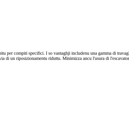
tu per compiti specifici. I so vantaghji includenu una gamma di travagliu
via di un riposizionamentu riduttu. Minimizza ancu l'usura di l'escavator