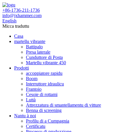
+86-1736-211-1736
info@jxhammer.com
English
Micca traduttu
Casa
martellu vibrante
Battipalo
Presa laterale
Cunduttore di Posta
Martellu vibrante 450
Prodotti
accoppiatore rapidu
Boom
Interruttore idraulicu
Frantoio
Cesoie di rottami
Luttà
Attrezzatura di smantellamentu di vitture
Benna di screening
Nantu à noi
Profilu di a Cumpagnia
Certificatu
Prucessu di pruduzzione