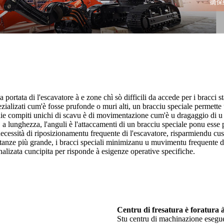
 portata di l'escavatore à e zone chì sò difficili da accede per i bracci s
ializati cum'è fosse prufonde o muri alti, un bracciu speciale permette u
lie compiti unichi di scavu è di movimentazione cum'è u dragaggio di u le
u, a lunghezza, l'anguli è l'attaccamenti di un bracciu speciale ponu esse
necessità di riposizionamentu frequente di l'escavatore, risparmiendu cus
tanze più grande, i bracci speciali minimizanu u muvimentu frequente di 
alizata cuncipita per risponde à esigenze operative specifiche.
Centru di fresatura è foratura 
Stu centru di machinazione esegue 