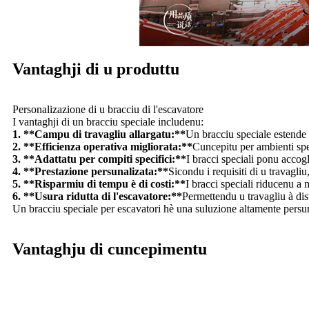
Vantaghji di u produttu
Personalizazione di u bracciu di l'escavatore
I vantaghji di un bracciu speciale includenu:
1. **Campu di travagliu allargatu:**
Un bracciu speciale estende a
2. **Efficienza operativa migliorata:**
Cuncepitu per ambienti spez
3. **Adattatu per compiti specifici:**
I bracci speciali ponu accog
4. **Prestazione persunalizata:**
Sicondu i requisiti di u travagli
5. **Risparmiu di tempu è di costi:**
I bracci speciali riducenu a 
6. **Usura ridutta di l'escavatore:**
Permettendu u travagliu à dis
Un bracciu speciale per escavatori hè una suluzione altamente persun
Vantaghju di cuncepimentu