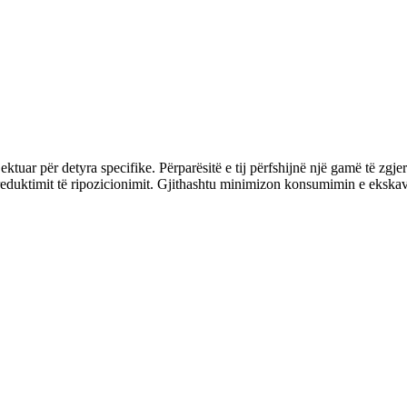
ktuar për detyra specifike. Përparësitë e tij përfshijnë një gamë të zgjer
eduktimit të ripozicionimit. Gjithashtu minimizon konsumimin e ekskavat