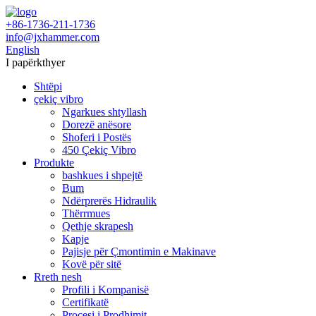
+86-1736-211-1736
info@jxhammer.com
English
I papërkthyer
Shtëpi
çekiç vibro
Ngarkues shtyllash
Dorezë anësore
Shoferi i Postës
450 Çekiç Vibro
Produkte
bashkues i shpejtë
Bum
Ndërprerës Hidraulik
Thërrmues
Qethje skrapesh
Kapje
Pajisje për Çmontimin e Makinave
Kovë për sitë
Rreth nesh
Profili i Kompanisë
Certifikatë
Procesi i Prodhimit