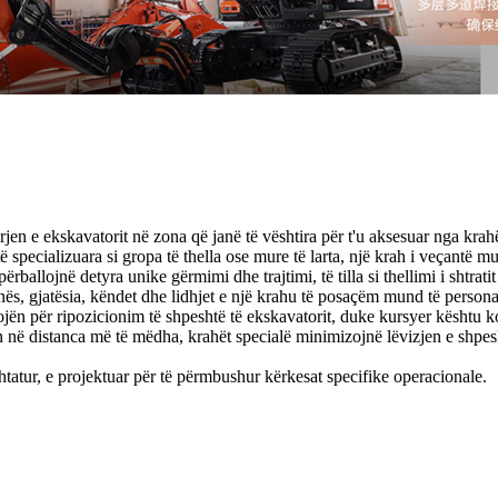
jen e ekskavatorit në zona që janë të vështira për t'u aksesuar nga krah
të specializuara si gropa të thella ose mure të larta, një krah i veçantë
rballojnë detyra unike gërmimi dhe trajtimi, të tilla si thellimi i shtrat
nës, gjatësia, këndet dhe lidhjet e një krahu të posaçëm mund të person
jën për ripozicionim të shpeshtë të ekskavatorit, duke kursyer kështu k
 distanca më të mëdha, krahët specialë minimizojnë lëvizjen e shpesht
tatur, e projektuar për të përmbushur kërkesat specifike operacionale.