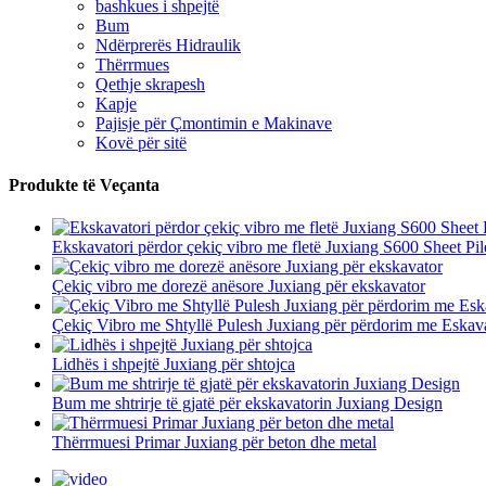
bashkues i shpejtë
Bum
Ndërprerës Hidraulik
Thërrmues
Qethje skrapesh
Kapje
Pajisje për Çmontimin e Makinave
Kovë për sitë
Produkte të Veçanta
Ekskavatori përdor çekiç vibro me fletë Juxiang S600 Sheet Pil
Çekiç vibro me dorezë anësore Juxiang për ekskavator
Çekiç Vibro me Shtyllë Pulesh Juxiang për përdorim me Eskav
Lidhës i shpejtë Juxiang për shtojca
Bum me shtrirje të gjatë për ekskavatorin Juxiang Design
Thërrmuesi Primar Juxiang për beton dhe metal