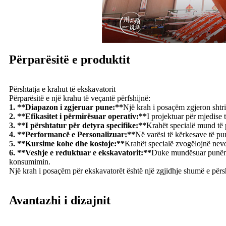
Përparësitë e produktit
Përshtatja e krahut të ekskavatorit
Përparësitë e një krahu të veçantë përfshijnë:
1. **Diapazon i zgjeruar pune:**
Një krah i posaçëm zgjeron shtrir
2. **Efikasitet i përmirësuar operativ:**
I projektuar për mjedise 
3. **I përshtatur për detyra specifike:**
Krahët specialë mund të pë
4. **Performancë e Personalizuar:**
Në varësi të kërkesave të pu
5. **Kursime kohe dhe kostoje:**
Krahët specialë zvogëlojnë nevo
6. **Veshje e reduktuar e ekskavatorit:**
Duke mundësuar punën në
konsumimin.
Një krah i posaçëm për ekskavatorët është një zgjidhje shumë e përsh
Avantazhi i dizajnit