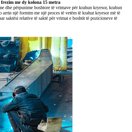
frezim me dy kolona 15 metra
e dhe përpunime boshtore të vrimave për krahun kryesor, krahun
arrin një formim me një proces të vetëm të krahut kryesor më të
r saktësi relative të saktë për vrimat e boshtit të pozicioneve të