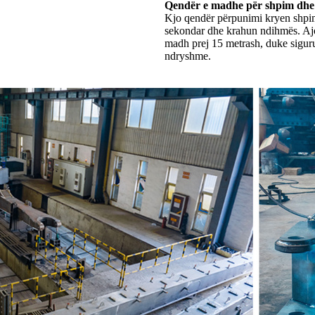
Qendër e madhe për shpim dhe 
Kjo qendër përpunimi kryen shpim
sekondar dhe krahun ndihmës. Ajo 
madh prej 15 metrash, duke sigurua
ndryshme.