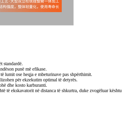
ët standardë.
 mundëson punë më efikase.
it të lumit ose heqja e mbeturinave pas shpërthimit.
alizohen për ekzekutim optimal të detyrës.
ohë dhe kosto karburanti.
ë të ekskavatorit në distanca të shkurtra, duke zvogëluar kështu