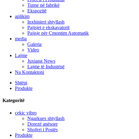
Turne në fabrikë
Ekspozitë
aplikim
Inxhinieri shtyllash
Pajisjet e ekskavatorit
Pajisje për Çmontim Automatik
media
Galeria
Video
Lajme
Juxiang News
Lajme të Industrisë
Na Kontaktoni
Shtëpi
Produkte
Kategoritë
çekiç vibro
Ngarkues shtyllash
Dorezë anësore
Shoferi i Postës
Produkte