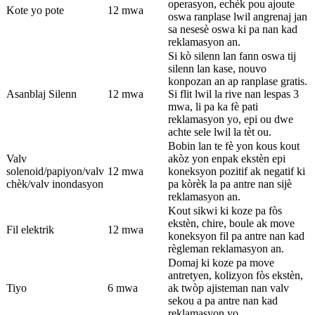
operasyon, echèk pou ajoute
Kote yo pote
12 mwa
oswa ranplase lwil angrenaj jan
sa nesesè oswa ki pa nan kad
reklamasyon an.
Si kò silenn lan fann oswa tij
silenn lan kase, nouvo
konpozan an ap ranplase gratis.
Asanblaj Silenn
12 mwa
Si flit lwil la rive nan lespas 3
mwa, li pa ka fè pati
reklamasyon yo, epi ou dwe
achte sele lwil la tèt ou.
Bobin lan te fè yon kous kout
Valv
akòz yon enpak ekstèn epi
solenoid/papiyon/valv
12 mwa
koneksyon pozitif ak negatif ki
chèk/valv inondasyon
pa kòrèk la pa antre nan sijè
reklamasyon an.
Kout sikwi ki koze pa fòs
ekstèn, chire, boule ak move
Fil elektrik
12 mwa
koneksyon fil pa antre nan kad
règleman reklamasyon an.
Domaj ki koze pa move
antretyen, kolizyon fòs ekstèn,
Tiyo
6 mwa
ak twòp ajisteman nan valv
sekou a pa antre nan kad
reklamasyon yo.