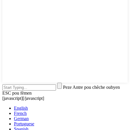
Peze Antre pou chèche oubyen
ESC pou fèmen
[javascript]
[/javascript]
English
French
German
Portuguese
Spanish