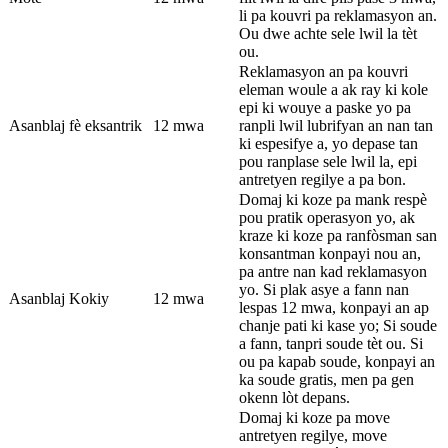
li pa kouvri pa reklamasyon an.
Ou dwe achte sele lwil la tèt
ou.
Reklamasyon an pa kouvri
eleman woule a ak ray ki kole
epi ki wouye a paske yo pa
Asanblaj fè eksantrik
12 mwa
ranpli lwil lubrifyan an nan tan
ki espesifye a, yo depase tan
pou ranplase sele lwil la, epi
antretyen regilye a pa bon.
Domaj ki koze pa mank respè
pou pratik operasyon yo, ak
kraze ki koze pa ranfòsman san
konsantman konpayi nou an,
pa antre nan kad reklamasyon
yo. Si plak asye a fann nan
Asanblaj Kokiy
12 mwa
lespas 12 mwa, konpayi an ap
chanje pati ki kase yo; Si soude
a fann, tanpri soude tèt ou. Si
ou pa kapab soude, konpayi an
ka soude gratis, men pa gen
okenn lòt depans.
Domaj ki koze pa move
antretyen regilye, move