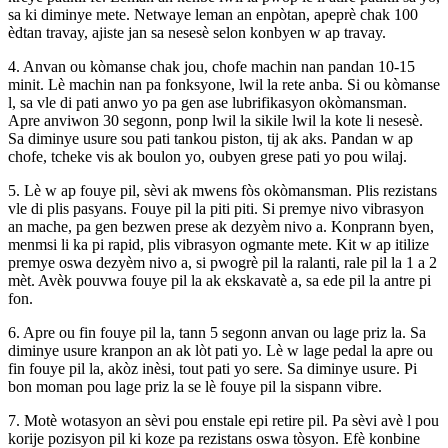
sa ki diminye mete. Netwaye leman an enpòtan, apeprè chak 100
èdtan travay, ajiste jan sa nesesè selon konbyen w ap travay.
4. Anvan ou kòmanse chak jou, chofe machin nan pandan 10-15
minit. Lè machin nan pa fonksyone, lwil la rete anba. Si ou kòmanse
l, sa vle di pati anwo yo pa gen ase lubrifikasyon okòmansman.
Apre anviwon 30 segonn, ponp lwil la sikile lwil la kote li nesesè.
Sa diminye usure sou pati tankou piston, tij ak aks. Pandan w ap
chofe, tcheke vis ak boulon yo, oubyen grese pati yo pou wilaj.
5. Lè w ap fouye pil, sèvi ak mwens fòs okòmansman. Plis rezistans
vle di plis pasyans. Fouye pil la piti piti. Si premye nivo vibrasyon
an mache, pa gen bezwen prese ak dezyèm nivo a. Konprann byen,
menmsi li ka pi rapid, plis vibrasyon ogmante mete. Kit w ap itilize
premye oswa dezyèm nivo a, si pwogrè pil la ralanti, rale pil la 1 a 2
mèt. Avèk pouvwa fouye pil la ak ekskavatè a, sa ede pil la antre pi
fon.
6. Apre ou fin fouye pil la, tann 5 segonn anvan ou lage priz la. Sa
diminye usure kranpon an ak lòt pati yo. Lè w lage pedal la apre ou
fin fouye pil la, akòz inèsi, tout pati yo sere. Sa diminye usure. Pi
bon moman pou lage priz la se lè fouye pil la sispann vibre.
7. Motè wotasyon an sèvi pou enstale epi retire pil. Pa sèvi avè l pou
korije pozisyon pil ki koze pa rezistans oswa tòsyon. Efè konbine