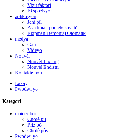
Vizit faktori
Ekspozisyon
aplikasyon
Jeni pil
Atachman pou ekskavatè
Ekipman Demontaj Otomatik
medya
Galri
Videyo
Nouvèl
Nouvèl Juxiang
Nouvèl Endistri
Kontakte nou
Lakay
Pwodwi yo
Kategori
mato vibro
Chofè pil
Priz bò
Chofè pòs
Pwodwi yo