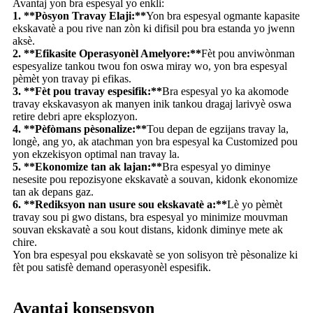
Avantaj yon bra espesyal yo enkli:
1. **Pòsyon Travay Elaji:**
Yon bra espesyal ogmante kapasite
ekskavatè a pou rive nan zòn ki difisil pou bra estanda yo jwenn
aksè.
2. **Efikasite Operasyonèl Amelyore:**
Fèt pou anviwònman
espesyalize tankou twou fon oswa miray wo, yon bra espesyal
pèmèt yon travay pi efikas.
3. **Fèt pou travay espesifik:**
Bra espesyal yo ka akomode
travay ekskavasyon ak manyen inik tankou dragaj larivyè oswa
retire debri apre eksplozyon.
4. **Pèfòmans pèsonalize:**
Tou depan de egzijans travay la,
longè, ang yo, ak atachman yon bra espesyal ka Customized pou
yon ekzekisyon optimal nan travay la.
5. **Ekonomize tan ak lajan:**
Bra espesyal yo diminye
nesesite pou repozisyone ekskavatè a souvan, kidonk ekonomize
tan ak depans gaz.
6. **Rediksyon nan usure sou ekskavatè a:**
Lè yo pèmèt
travay sou pi gwo distans, bra espesyal yo minimize mouvman
souvan ekskavatè a sou kout distans, kidonk diminye mete ak
chire.
Yon bra espesyal pou ekskavatè se yon solisyon trè pèsonalize ki
fèt pou satisfè demand operasyonèl espesifik.
Avantaj konsepsyon