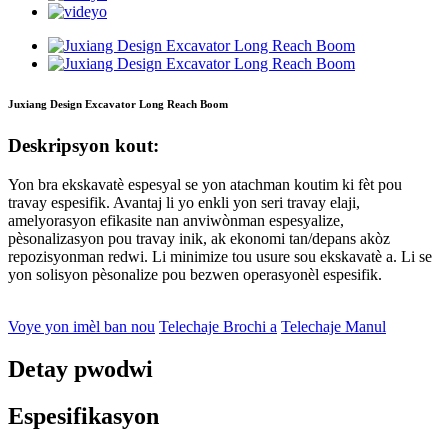
Juxiang Design Excavator Long Reach Boom
Deskripsyon kout:
Yon bra ekskavatè espesyal se yon atachman koutim ki fèt pou
travay espesifik. Avantaj li yo enkli yon seri travay elaji,
amelyorasyon efikasite nan anviwònman espesyalize,
pèsonalizasyon pou travay inik, ak ekonomi tan/depans akòz
repozisyonman redwi. Li minimize tou usure sou ekskavatè a. Li se
yon solisyon pèsonalize pou bezwen operasyonèl espesifik.
Voye yon imèl ban nou
Telechaje Brochi a
Telechaje Manul
Detay pwodwi
Espesifikasyon