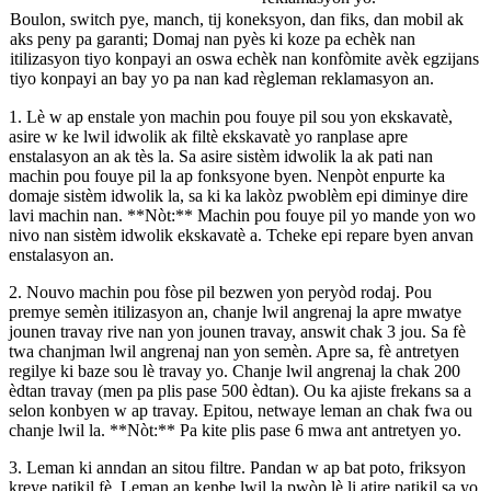
Boulon, switch pye, manch, tij koneksyon, dan fiks, dan mobil ak
aks peny pa garanti; Domaj nan pyès ki koze pa echèk nan
itilizasyon tiyo konpayi an oswa echèk nan konfòmite avèk egzijans
tiyo konpayi an bay yo pa nan kad règleman reklamasyon an.
1. Lè w ap enstale yon machin pou fouye pil sou yon ekskavatè,
asire w ke lwil idwolik ak filtè ekskavatè yo ranplase apre
enstalasyon an ak tès la. Sa asire sistèm idwolik la ak pati nan
machin pou fouye pil la ap fonksyone byen. Nenpòt enpurte ka
domaje sistèm idwolik la, sa ki ka lakòz pwoblèm epi diminye dire
lavi machin nan. **Nòt:** Machin pou fouye pil yo mande yon wo
nivo nan sistèm idwolik ekskavatè a. Tcheke epi repare byen anvan
enstalasyon an.
2. Nouvo machin pou fòse pil bezwen yon peryòd rodaj. Pou
premye semèn itilizasyon an, chanje lwil angrenaj la apre mwatye
jounen travay rive nan yon jounen travay, answit chak 3 jou. Sa fè
twa chanjman lwil angrenaj nan yon semèn. Apre sa, fè antretyen
regilye ki baze sou lè travay yo. Chanje lwil angrenaj la chak 200
èdtan travay (men pa plis pase 500 èdtan). Ou ka ajiste frekans sa a
selon konbyen w ap travay. Epitou, netwaye leman an chak fwa ou
chanje lwil la. **Nòt:** Pa kite plis pase 6 mwa ant antretyen yo.
3. Leman ki anndan an sitou filtre. Pandan w ap bat poto, friksyon
kreye patikil fè. Leman an kenbe lwil la pwòp lè li atire patikil sa yo,