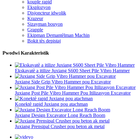
kouple rapid
Eksplozyon
Disjoncteur idwolik
Krazeur
Sizayman bouyon
Grapple
Ekipman Demantèlman Machin
Bokit tès depistaj
Pwodwi Karakteristik
Ekskavatè a itilize Juxiang S600 Sheet Pile Vibro Hammer
Juxiang Side Grip Vibro Hammer pou Excavator
Juxiang Post Pile Vibro Hammer Pou Itilizasyon Excavator
Konektè rapid Juxiang pou atachman
Juxiang Design Excavator Long Reach Boom
Juxiang Prensipal Crusher pou beton ak metal