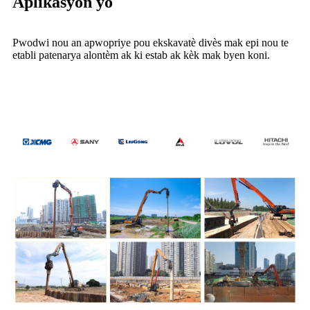
Aplikasyon yo
Pwodwi nou an apwopriye pou ekskavatè divès mak epi nou te
etabli patenarya alontèm ak ki estab ak kèk mak byen koni.