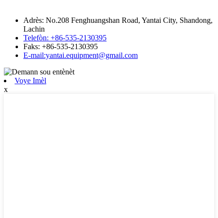
Adrès: No.208 Fenghuangshan Road, Yantai City, Shandong,
Lachin
Telefòn: +86-535-2130395
Faks: +86-535-2130395
E-mail:yantai.equipment@gmail.com
Voye Imèl
x