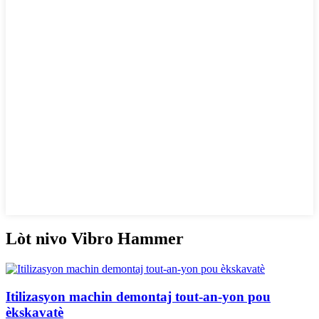
Lòt nivo Vibro Hammer
Itilizasyon machin demontaj tout-an-yon pou
èkskavatè