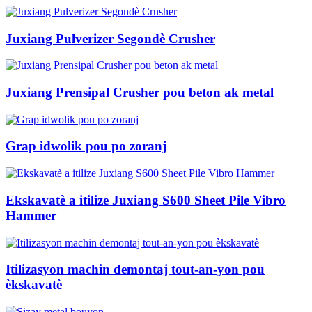
Juxiang Pulverizer Segondè Crusher
Juxiang Prensipal Crusher pou beton ak metal
Grap idwolik pou po zoranj
Ekskavatè a itilize Juxiang S600 Sheet Pile Vibro
Hammer
Itilizasyon machin demontaj tout-an-yon pou
èkskavatè