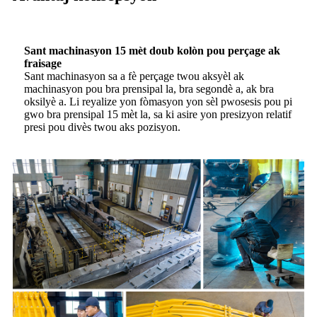
Sant machinasyon 15 mèt doub kolòn pou perçage ak
fraisage
Sant machinasyon sa a fè perçage twou aksyèl ak
machinasyon pou bra prensipal la, bra segondè a, ak bra
oksilyè a. Li reyalize yon fòmasyon yon sèl pwosesis pou pi
gwo bra prensipal 15 mèt la, sa ki asire yon presizyon relatif
presi pou divès twou aks pozisyon.