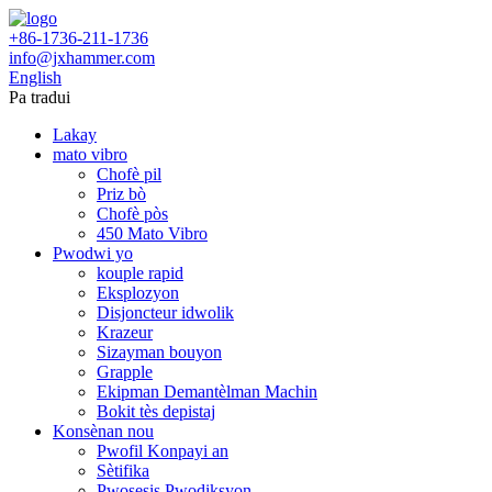
+86-1736-211-1736
info@jxhammer.com
English
Pa tradui
Lakay
mato vibro
Chofè pil
Priz bò
Chofè pòs
450 Mato Vibro
Pwodwi yo
kouple rapid
Eksplozyon
Disjoncteur idwolik
Krazeur
Sizayman bouyon
Grapple
Ekipman Demantèlman Machin
Bokit tès depistaj
Konsènan nou
Pwofil Konpayi an
Sètifika
Pwosesis Pwodiksyon