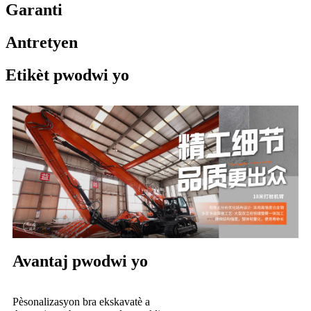
Garanti
Antretyen
Etikèt pwodwi yo
Avantaj pwodwi yo
Pèsonalizasyon bra ekskavatè a