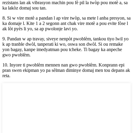
rezistans lan ak vibrasyon machin pou fè pil la twòp pou motè a, sa
ka lakòz domaj sou tan.
8. Si w vire motè a pandan l ap vire twòp, sa mete l anba presyon, sa
ka domaje l. Kite 1 a 2 segonn ant chak vire motè a pou evite fòse l
ak lòt pyès li yo, sa ap pwolonje lavi yo.
9. Pandan w ap travay, siveye nenpòt pwoblèm, tankou tiyo lwil yo
k ap tranble dwòl, tanperati ki wo, oswa son dwòl. Si ou remake
yon bagay, kanpe imedyatman pou tcheke. Ti bagay ka anpeche
gwo pwoblèm.
10. Inyore ti pwoblèm mennen nan gwo pwoblèm. Konprann epi
pran swen ekipman yo pa sèlman diminye domaj men tou depans ak
reta.