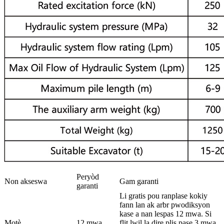
Peryòd
Non akseswa
Gam garanti
garanti
Li gratis pou ranplase kokiy
fann lan ak arbr pwodiksyon
kase a nan lespas 12 mwa. Si
Motè
12 mwa
flit lwil la dire plis pase 3 mwa,