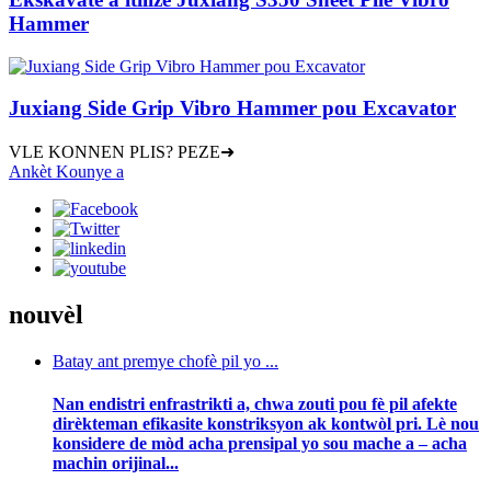
Hammer
Juxiang Side Grip Vibro Hammer pou Excavator
VLE KONNEN PLIS? PEZE➜
Ankèt Kounye a
nouvèl
Batay ant premye chofè pil yo ...
Nan endistri enfrastrikti a, chwa zouti pou fè pil afekte
dirèkteman efikasite konstriksyon ak kontwòl pri. Lè nou
konsidere de mòd acha prensipal yo sou mache a – acha
machin orijinal...