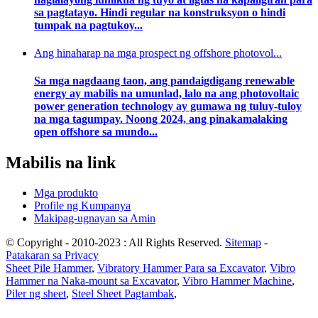
sa pagtatayo. Hindi regular na konstruksyon o hindi
tumpak na pagtukoy...
Ang hinaharap na mga prospect ng offshore photovol...
Sa mga nagdaang taon, ang pandaigdigang renewable
energy ay mabilis na umunlad, lalo na ang photovoltaic
power generation technology ay gumawa ng tuluy-tuloy
na mga tagumpay. Noong 2024, ang pinakamalaking
open offshore sa mundo...
Mabilis na link
Mga produkto
Profile ng Kumpanya
Makipag-ugnayan sa Amin
© Copyright - 2010-2023 : All Rights Reserved.
Sitemap
-
Patakaran sa Privacy
Sheet Pile Hammer
,
Vibratory Hammer Para sa Excavator
,
Vibro
Hammer na Naka-mount sa Excavator
,
Vibro Hammer Machine
,
Piler ng sheet
,
Steel Sheet Pagtambak
,