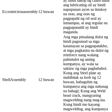
ay hindi sakop ng claim dahil
ang lubricating oil ay hindi
napupunan ayon sa tinukoy
Eccentricironassembly
12 buwan
na oras, ang oras ng
pagpapalit ng oil seal ay
lumampas, at ang regular na
pagpapanatili ay hindi
maganda.
Ang mga pinsalang dulot ng
hindi pagsunod sa mga
kasanayan sa pagpapatakbo,
at mga pagkasira na dulot ng
reinforce nang walang
pahintulot ng aming
kumpanya, ay wala sa
saklaw ng mga paghahabol.
Kung ang Steel plate ay
mabibitak sa loob ng 12
ShellAssembly
12 buwan
buwan, babaguhin ng
kumpanya ang mga nabasag
na bahagi; Kung ang Weld
bead crack, mangyaring
magwelding nang mag-isa.
Kung hindi mo kayang
magwelding, ang kumpanya