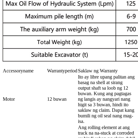
Accessoryname
Warrantyperiod
Saklaw ng Warranty
Ito ay libre upang palitan ang
basag na shell at sirang
output shaft sa loob ng 12
buwan. Kung ang pagtagas
Motor
12 buwan
ng langis ay nangyari nang
higit sa 3 buwan, hindi ito
saklaw ng claim. Dapat kang
bumili ng oil seal nang mag-
isa.
Ang rolling element at ang
track na na-stuck at corroded