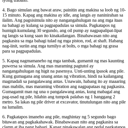
iyong trabaho.
4. Bago simulan ang bawat araw, painitin ang makina sa loob ng 10-
15 minuto. Kapag ang makina ay idle, ang langis ay naninirahan sa
ilalim. Ang pagsisimula nito ay nangangahulugan na ang mga itaas
na bahagi ay kulang sa pagpapadulas sa simula. Pagkatapos ng
humigit-kumulang 30 segundo, ang oil pump ay nagpapalipat-lipat
ng langis sa kung saan ito kinakailangan. Binabawasan nito ang
pagkasira sa mga bahagi tulad ng mga piston, rod, at shaft. Habang
nag-iinit, suriin ang mga turnilyo at bolts, o mga bahagi ng grasa
para sa pagpapadulas.
5. Kapag nagmamaneho ng mga tambak, gumamit ng mas kaunting
puwersa sa simula. Ang mas maraming pagtutol ay
nangangahulugan ng higit na pasensya. Unti-unting ipasok ang pile.
Kung gumagana ang unang antas ng vibration, hindi na kailangang
magmadali sa pangalawang antas. Unawain, habang ito ay maaaring
mas mabilis, mas maraming vibration ang nagpapataas ng pagkasira.
Gumagamit man ng una o pangalawang antas, kung mabagal ang
pag-usad ng pile, hilahin ang tumpok palabas ng 1 hanggang 2
metro. Sa lakas ng pile driver at excavator, tinutulungan nito ang pile
na lumalim.
6. Pagkatapos imaneho ang pile, maghintay ng 5 segundo bago
bitawan ang pagkakahawak. Binabawasan nito ang pagkasira sa
clamp at iba pang bahagi. Kapag pinakawalan ang pedal pagkatapos