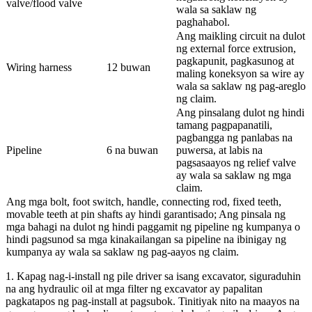
valve/flood valve
wala sa saklaw ng
paghahabol.
Ang maikling circuit na dulot
ng external force extrusion,
pagkapunit, pagkasunog at
Wiring harness
12 buwan
maling koneksyon sa wire ay
wala sa saklaw ng pag-areglo
ng claim.
Ang pinsalang dulot ng hindi
tamang pagpapanatili,
pagbangga ng panlabas na
Pipeline
6 na buwan
puwersa, at labis na
pagsasaayos ng relief valve
ay wala sa saklaw ng mga
claim.
Ang mga bolt, foot switch, handle, connecting rod, fixed teeth,
movable teeth at pin shafts ay hindi garantisado; Ang pinsala ng
mga bahagi na dulot ng hindi paggamit ng pipeline ng kumpanya o
hindi pagsunod sa mga kinakailangan sa pipeline na ibinigay ng
kumpanya ay wala sa saklaw ng pag-aayos ng claim.
1. Kapag nag-i-install ng pile driver sa isang excavator, siguraduhin
na ang hydraulic oil at mga filter ng excavator ay papalitan
pagkatapos ng pag-install at pagsubok. Tinitiyak nito na maayos na