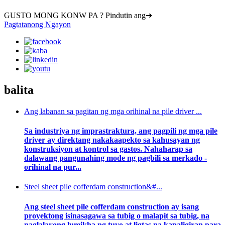
GUSTO MONG KONW PA ? Pindutin ang➜
Pagtatanong Ngayon
balita
Ang labanan sa pagitan ng mga orihinal na pile driver ...
Sa industriya ng imprastraktura, ang pagpili ng mga pile
driver ay direktang nakakaapekto sa kahusayan ng
konstruksiyon at kontrol sa gastos. Nahaharap sa
dalawang pangunahing mode ng pagbili sa merkado -
orihinal na pur...
Steel sheet pile cofferdam construction&#...
Ang steel sheet pile cofferdam construction ay isang
proyektong isinasagawa sa tubig o malapit sa tubig, na
naglalayong lumikha ng tuyo at ligtas na kapaligiran para