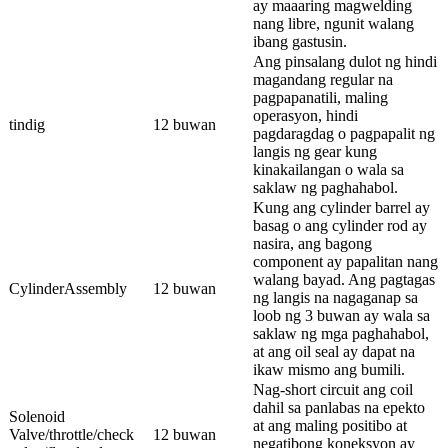
ay maaaring magwelding
nang libre, ngunit walang
ibang gastusin.
Ang pinsalang dulot ng hindi
magandang regular na
pagpapanatili, maling
operasyon, hindi
tindig
12 buwan
pagdaragdag o pagpapalit ng
langis ng gear kung
kinakailangan o wala sa
saklaw ng paghahabol.
Kung ang cylinder barrel ay
basag o ang cylinder rod ay
nasira, ang bagong
component ay papalitan nang
walang bayad. Ang pagtagas
CylinderAssembly
12 buwan
ng langis na nagaganap sa
loob ng 3 buwan ay wala sa
saklaw ng mga paghahabol,
at ang oil seal ay dapat na
ikaw mismo ang bumili.
Nag-short circuit ang coil
dahil sa panlabas na epekto
Solenoid
at ang maling positibo at
Valve/throttle/check
12 buwan
negatibong koneksyon ay