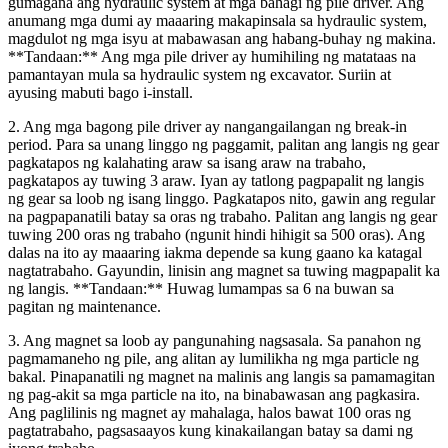
gumagana ang hydraulic system at mga bahagi ng pile driver. Ang
anumang mga dumi ay maaaring makapinsala sa hydraulic system,
magdulot ng mga isyu at mabawasan ang habang-buhay ng makina.
**Tandaan:** Ang mga pile driver ay humihiling ng matataas na
pamantayan mula sa hydraulic system ng excavator. Suriin at
ayusing mabuti bago i-install.
2. Ang mga bagong pile driver ay nangangailangan ng break-in
period. Para sa unang linggo ng paggamit, palitan ang langis ng gear
pagkatapos ng kalahating araw sa isang araw na trabaho,
pagkatapos ay tuwing 3 araw. Iyan ay tatlong pagpapalit ng langis
ng gear sa loob ng isang linggo. Pagkatapos nito, gawin ang regular
na pagpapanatili batay sa oras ng trabaho. Palitan ang langis ng gear
tuwing 200 oras ng trabaho (ngunit hindi hihigit sa 500 oras). Ang
dalas na ito ay maaaring iakma depende sa kung gaano ka katagal
nagtatrabaho. Gayundin, linisin ang magnet sa tuwing magpapalit ka
ng langis. **Tandaan:** Huwag lumampas sa 6 na buwan sa
pagitan ng maintenance.
3. Ang magnet sa loob ay pangunahing nagsasala. Sa panahon ng
pagmamaneho ng pile, ang alitan ay lumilikha ng mga particle ng
bakal. Pinapanatili ng magnet na malinis ang langis sa pamamagitan
ng pag-akit sa mga particle na ito, na binabawasan ang pagkasira.
Ang paglilinis ng magnet ay mahalaga, halos bawat 100 oras ng
pagtatrabaho, pagsasaayos kung kinakailangan batay sa dami ng