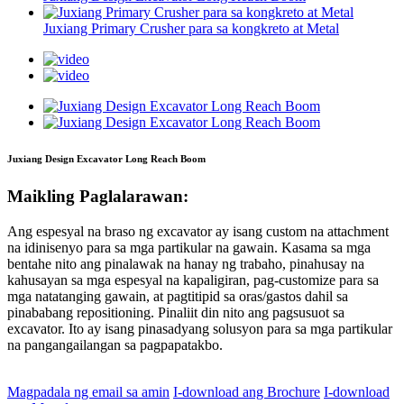
Juxiang Primary Crusher para sa kongkreto at Metal
Juxiang Design Excavator Long Reach Boom
Maikling Paglalarawan:
Ang espesyal na braso ng excavator ay isang custom na attachment
na idinisenyo para sa mga partikular na gawain. Kasama sa mga
bentahe nito ang pinalawak na hanay ng trabaho, pinahusay na
kahusayan sa mga espesyal na kapaligiran, pag-customize para sa
mga natatanging gawain, at pagtitipid sa oras/gastos dahil sa
pinababang repositioning. Pinaliit din nito ang pagsusuot sa
excavator. Ito ay isang pinasadyang solusyon para sa mga partikular
na pangangailangan sa pagpapatakbo.
Magpadala ng email sa amin
I-download ang Brochure
I-download