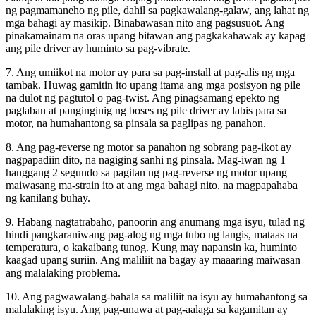
ng pagmamaneho ng pile, dahil sa pagkawalang-galaw, ang lahat ng
mga bahagi ay masikip. Binabawasan nito ang pagsusuot. Ang
pinakamainam na oras upang bitawan ang pagkakahawak ay kapag
ang pile driver ay huminto sa pag-vibrate.
7. Ang umiikot na motor ay para sa pag-install at pag-alis ng mga
tambak. Huwag gamitin ito upang itama ang mga posisyon ng pile
na dulot ng pagtutol o pag-twist. Ang pinagsamang epekto ng
paglaban at panginginig ng boses ng pile driver ay labis para sa
motor, na humahantong sa pinsala sa paglipas ng panahon.
8. Ang pag-reverse ng motor sa panahon ng sobrang pag-ikot ay
nagpapadiin dito, na nagiging sanhi ng pinsala. Mag-iwan ng 1
hanggang 2 segundo sa pagitan ng pag-reverse ng motor upang
maiwasang ma-strain ito at ang mga bahagi nito, na magpapahaba
ng kanilang buhay.
9. Habang nagtatrabaho, panoorin ang anumang mga isyu, tulad ng
hindi pangkaraniwang pag-alog ng mga tubo ng langis, mataas na
temperatura, o kakaibang tunog. Kung may napansin ka, huminto
kaagad upang suriin. Ang maliliit na bagay ay maaaring maiwasan
ang malalaking problema.
10. Ang pagwawalang-bahala sa maliliit na isyu ay humahantong sa
malalaking isyu. Ang pag-unawa at pag-aalaga sa kagamitan ay