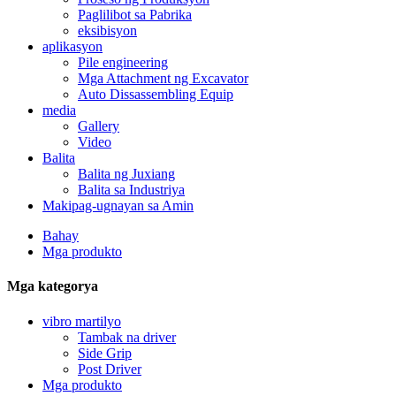
Paglilibot sa Pabrika
eksibisyon
aplikasyon
Pile engineering
Mga Attachment ng Excavator
Auto Dissassembling Equip
media
Gallery
Video
Balita
Balita ng Juxiang
Balita sa Industriya
Makipag-ugnayan sa Amin
Bahay
Mga produkto
Mga kategorya
vibro martilyo
Tambak na driver
Side Grip
Post Driver
Mga produkto