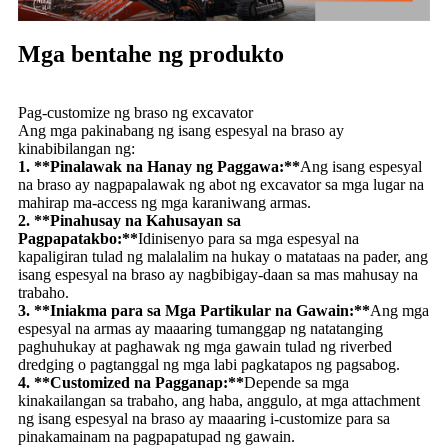
Mga bentahe ng produkto
Pag-customize ng braso ng excavator
Ang mga pakinabang ng isang espesyal na braso ay
kinabibilangan ng:
1. **Pinalawak na Hanay ng Paggawa:**
Ang isang espesyal
na braso ay nagpapalawak ng abot ng excavator sa mga lugar na
mahirap ma-access ng mga karaniwang armas.
2. **Pinahusay na Kahusayan sa
Pagpapatakbo:**
Idinisenyo para sa mga espesyal na
kapaligiran tulad ng malalalim na hukay o matataas na pader, ang
isang espesyal na braso ay nagbibigay-daan sa mas mahusay na
trabaho.
3. **Iniakma para sa Mga Partikular na Gawain:**
Ang mga
espesyal na armas ay maaaring tumanggap ng natatanging
paghuhukay at paghawak ng mga gawain tulad ng riverbed
dredging o pagtanggal ng mga labi pagkatapos ng pagsabog.
4. **Customized na Pagganap:**
Depende sa mga
kinakailangan sa trabaho, ang haba, anggulo, at mga attachment
ng isang espesyal na braso ay maaaring i-customize para sa
pinakamainam na pagpapatupad ng gawain.