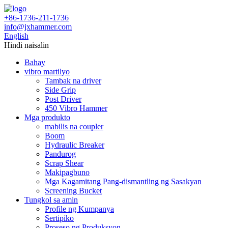
+86-1736-211-1736
info@jxhammer.com
English
Hindi naisalin
Bahay
vibro martilyo
Tambak na driver
Side Grip
Post Driver
450 Vibro Hammer
Mga produkto
mabilis na coupler
Boom
Hydraulic Breaker
Pandurog
Scrap Shear
Makipagbuno
Mga Kagamitang Pang-dismantling ng Sasakyan
Screening Bucket
Tungkol sa amin
Profile ng Kumpanya
Sertipiko
Proseso ng Produksyon