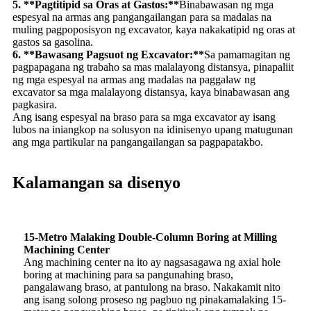
5. **Pagtitipid sa Oras at Gastos:**
Binabawasan ng mga
espesyal na armas ang pangangailangan para sa madalas na
muling pagpoposisyon ng excavator, kaya nakakatipid ng oras at
gastos sa gasolina.
6. **Bawasang Pagsuot ng Excavator:**
Sa pamamagitan ng
pagpapagana ng trabaho sa mas malalayong distansya, pinapaliit
ng mga espesyal na armas ang madalas na paggalaw ng
excavator sa mga malalayong distansya, kaya binabawasan ang
pagkasira.
Ang isang espesyal na braso para sa mga excavator ay isang
lubos na iniangkop na solusyon na idinisenyo upang matugunan
ang mga partikular na pangangailangan sa pagpapatakbo.
Kalamangan sa disenyo
15-Metro Malaking Double-Column Boring at Milling
Machining Center
Ang machining center na ito ay nagsasagawa ng axial hole
boring at machining para sa pangunahing braso,
pangalawang braso, at pantulong na braso. Nakakamit nito
ang isang solong proseso ng pagbuo ng pinakamalaking 15-