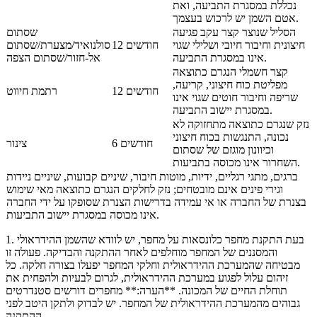
נכללת במסגרת התביעה, ואת
אטם השמן יש לרכוש בעצמך.
הסליל שנוצר קצר עקב פגיעה
שסתום
חיצונית וחיבור חיובי ושלילי שגוי
12 חודשים
סולנואיד/מצערת/שסתום
אינו במסגרת התביעה.
אל-חזור/שסתום הצפה
קצר חשמלי הנגרם כתוצאה
מפליטת כוח חיצוני, קריעה,
12 חודשים
רתמת חיווט
שריפה וחיבור חוטים שגוי אינו
במסגרת יישוב התביעה.
נזק שנגרם כתוצאה מתחזוקה לא
נכונה, התנגשות בכוח חיצוני
6 חודשים
צינור
וכיוונון מוגזם של שסתום
השחרור אינו מכוסה בתביעות.
ברגים, מתגי רגליים, ידיות, מוטות חיבור, שיניים קבועות, שיניים ניידות
וגירי פינים אינם מובטחים; נזק לחלקים הנגרם כתוצאה מאי שימוש
בצנרת של החברה או אי עמידה בדרישות הצנרת שסופקו על ידי החברה
אינו מכוסה במסגרת יישוב התביעות.
1. בעת התקנת מחפר כלונסאות על מחפר, יש לוודא שהשמן ההידראולי
והמסננים של המחפר מוחלפים לאחר ההתקנה והבדיקה. פעולה זו
מבטיחה שהמערכת ההידראולית וחלקי המחפר יפעלו בצורה חלקה. כל
זיהום עלול לפגוע במערכת ההידראולית, לגרום לבעיות ולהפחית את
תוחלת החיים של המכונה. **הערה:** מחפרים דורשים סטנדרטים
גבוהים מהמערכת ההידראולית של המחפר. יש לבדוק ולתקן היטב לפני
ההתקנה.