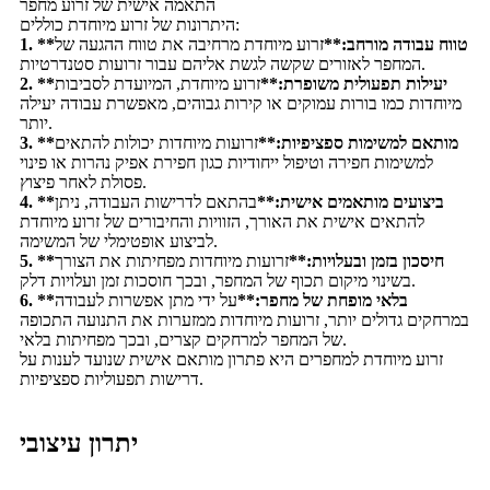
התאמה אישית של זרוע מחפר
היתרונות של זרוע מיוחדת כוללים:
1. **טווח עבודה מורחב:**
זרוע מיוחדת מרחיבה את טווח ההגעה של
המחפר לאזורים שקשה לגשת אליהם עבור זרועות סטנדרטיות.
2. **יעילות תפעולית משופרת:**
זרוע מיוחדת, המיועדת לסביבות
מיוחדות כמו בורות עמוקים או קירות גבוהים, מאפשרת עבודה יעילה
יותר.
3. **מותאם למשימות ספציפיות:**
זרועות מיוחדות יכולות להתאים
למשימות חפירה וטיפול ייחודיות כגון חפירת אפיק נהרות או פינוי
פסולת לאחר פיצוץ.
4. **ביצועים מותאמים אישית:**
בהתאם לדרישות העבודה, ניתן
להתאים אישית את האורך, הזוויות והחיבורים של זרוע מיוחדת
לביצוע אופטימלי של המשימה.
5. **חיסכון בזמן ובעלויות:**
זרועות מיוחדות מפחיתות את הצורך
בשינוי מיקום תכוף של המחפר, ובכך חוסכות זמן ועלויות דלק.
6. **בלאי מופחת של מחפר:**
על ידי מתן אפשרות לעבודה
במרחקים גדולים יותר, זרועות מיוחדות ממזערות את התנועה התכופה
של המחפר למרחקים קצרים, ובכך מפחיתות בלאי.
זרוע מיוחדת למחפרים היא פתרון מותאם אישית שנועד לענות על
דרישות תפעוליות ספציפיות.
יתרון עיצובי