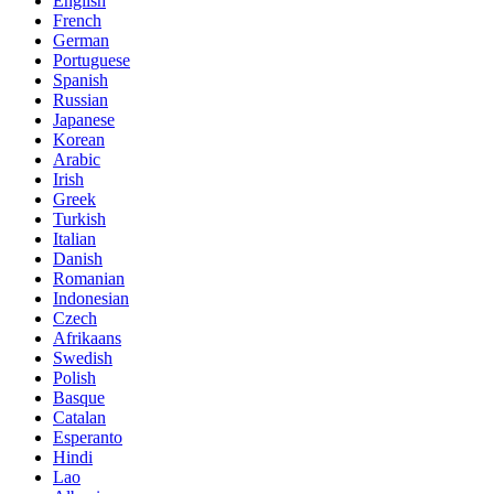
English
French
German
Portuguese
Spanish
Russian
Japanese
Korean
Arabic
Irish
Greek
Turkish
Italian
Danish
Romanian
Indonesian
Czech
Afrikaans
Swedish
Polish
Basque
Catalan
Esperanto
Hindi
Lao