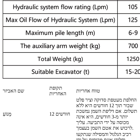
תקופת
טווח אחריות
שם האביזר
האחריות
החלפת מעטפת סדוקה וציר פלט
שבור תוך 12 חודשים היא ללא
תשלום. אם דליפת השמן נמשכת
12 חודשים
מָנוֹעַ
יותר מ-3 חודשים, היא אינה
מכוסה על ידי התביעה. עליך
לרכוש את אטם השמן בעצמך.
רכיב הגלגול והמסילה שנתקעו
וחלודו אינם מכוסים על ידי