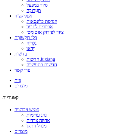
סיור במפעל
תַעֲרוּכָה
אפליקציה
הנדסת כלונסאות
אביזרים לחופר
ציוד לפירוק אוטומטי
כְּלֵי תִקְשׁוֹרֶת
גָלֶרֵיָה
וִידֵאוֹ
חֲדָשׁוֹת
חדשות Juxiang
חדשות בתעשייה
צרו קשר
בַּיִת
מוצרים
קטגוריות
פטיש ויברציה
נהג ערימות
אחיזה צדדית
מנהל התקן
מוצרים