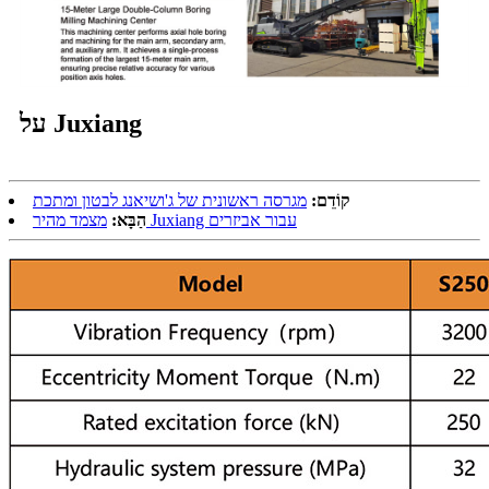
על Juxiang
קוֹדֵם:
מגרסה ראשונית של ג'ושיאנג לבטון ומתכת
מצמד מהיר Juxiang עבור אביזרים
הַבָּא: