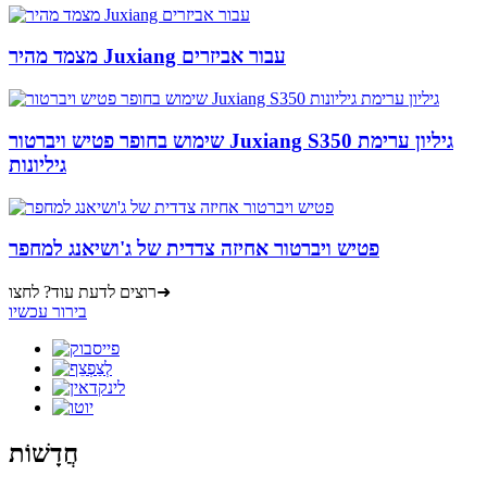
מצמד מהיר Juxiang עבור אביזרים
שימוש בחופר פטיש ויברטור Juxiang S350 גיליון ערימת
גיליונות
פטיש ויברטור אחיזה צדדית של ג'ושיאנג למחפר
רוצים לדעת עוד? לחצו➜
בירור עכשיו
חֲדָשׁוֹת