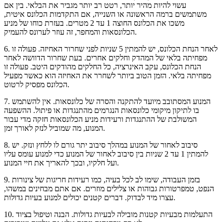
עשוי להיות מהיר יותר, רטט רב יותר מגביר את הבלאי. בין אם
משתמשים ברמה הראשונה או השנייה, אם התקדמות הכלונס איטית,
משכו את הכלונס החוצה 1 עד 2 מטרים. בעזרת כוחו של מניע
הכלונסאות והמחפר, זה עוזר לערונס להעמיק.
6. לאחר הנחת הכלונס, יש להמתין 5 שניות לפני שחרור האחיזה. פעולה זו
מפחיתה בלאי של המהדק וחלקים אחרים. בעת שחרור הדוושה לאחר
הנחת הכלונס, עקב האינרציה, כל החלקים מהודקים היטב. פעולה זו
מפחיתה בלאי. הזמן הטוב ביותר לשחרר את האחיזה הוא כאשר מפעיל
הכלונס מפסיק לרטוט.
7. המנוע המסתובב מיועד להתקנה והסרה של כלונסאות. אין להשתמש
בו לתיקון מיקומי כלונסאות הנגרמים מהתנגדות או פיתול. ההשפעה
המשולבת של ההתנגדות ורעידות מניע הכלונסאות חזקה מדי עבור
המנוע, מה שמוביל לנזק לאורך זמן.
8. סיבוב לאחור של המנוע במהלך סיבוב יתר גורם לו ללחץ ונזק. יש
להמתין 1 עד 2 שניות בין סיבוב לאחור של המנוע כדי למנוע עומס עליו
ועל חלקיו, ובכך להאריך את חיי המנוע.
9. בזמן העבודה, שימו לב לכל בעיה, כמו רעידות חריגות של צינורות
הנפט, טמפרטורות גבוהות או צלילים מוזרים. אם אתם מבחינים במשהו,
עצרו מיד לבדוק. דברים קטנים יכולים למנוע בעיות גדולות.
10. התעלמות מבעיות קטנות מובילה לבעיות גדולות. הבנה וטיפול בציוד