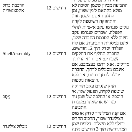
התביעה מכיוון ששמן הסיכה לא
הרכבת ברזל
12 חודשים
מולא בהתאם לזמן שצוין, זמן
אקסצנטרית
החלפת אטם השמן חורג
והתחזוקה השוטפת לקויה.
נזקים שנגרמו עקב אי-ציות לנהלי
הפעלה, ושברים שנגרמו עקב
חיזוק ללא הסכמת החברה שלנו,
אינם במסגרת התביעות. אם לוח
הפלדה יסדק תוך 12 חודשים,
החברה תחליף את החלקים
12 חודשים
ShellAssembly
השבורים; אם חרוזי הריתוך
סדוקים, אנא רתכו בעצמכם. אם
אינכם מסוגלים לרתך, החברה
יכולה לרתך בחינם, אך ללא
הוצאות נוספות.
הנזק שנגרם עקב תחזוקה
שוטפת לקויה, תפעול שגוי, אי
הוספה או החלפה של שמן גיר
12 חודשים
מֵסַב
כנדרש או שאינו במסגרת
התביעה.
אם קנה הצילינדר סדוק או מוט
הצילינדר שבור, הרכיב החדש
יוחלף ללא תשלום. דליפת שמן
12 חודשים
מכלול צילינדר
המתרחשת תוך 3 חודשים אינה