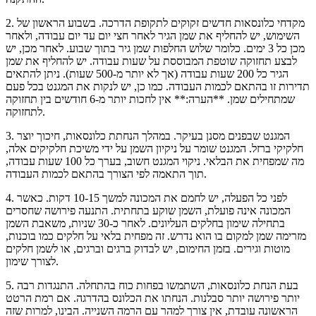
2. מקדחי כלונסאות חדשים זקוקים לתקופת הדרכה. בשבוע הראשון של
השימוש, יש להחליף את שמן הגיר לאחר חצי יום עד יום עבודה, ולאחר
מכן כל 3 ימים. כלומר שלוש החלפות שמן גיר בתוך שבוע. לאחר מכן, יש
לבצע תחזוקה שוטפת המבוססת על שעות עבודה. יש להחליף את שמן
הגיר כל 200 שעות עבודה (אך לא יותר מ-500 שעות). ניתן להתאים
תדירות זו בהתאם לכמות העבודה. כמו כן, יש לנקות את המגנט בכל פעם
שמתחילים שמן. **הערה:** אין לחכות יותר מ-6 חודשים בין תחזוקה
לתחזוקה.
3. המגנט שבפנים מסנן בעיקר. במהלך הנחתת כלונסאות, חיכוך יוצר
חלקיקי ברזל. המגנט שומר על ניקיון השמן על ידי משיכת חלקיקים אלה,
מה שמפחית את הבלאי. ניקוי המגנט חשוב, בערך כל 100 שעות עבודה,
תוך התאמה לפי הצורך בהתאם לכמות העבודה.
4. לפני כל הפעלה, יש לחמם את המכונה למשך 10-15 דקות. כאשר
המכונה אינה פועלת, השמן שוקע בתחתית. התנעה פירושה שחסרים
בתחילה שימון בחלקים העליונים. לאחר כ-30 שניות, משאבת השמן
מזרימה שמן למקום בו הוא נדרש. זה מפחית בלאי על חלקים כמו בוכנות,
מוטות וגירים. בזמן החימום, יש לבדוק ברגים וברגים, או לשמן חלקים
לצורך שימון.
5. בעת הנחת כלונסאות, השתמשו בפחות כוח בהתחלה. התנגדות רבה
יותר פירושה יותר סבלנות. הנחתו את הכלונס בהדרגה. אם רמת הרטט
הראשונה עובדת, אין צורך למהר עם הרמה השנייה. הבינו, למרות שזה