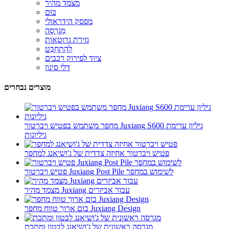
מצמד מהיר
בּוּם
מפסק הידראולי
מַגרֵסָה
גזירת גרוטאות
לְהִתְחַבֵּט
ציוד לפירוק רכבים
דלי סינון
מוצרים נבחרים
מחפר משתמש בפטיש ויברטור Juxiang S600 גיליון ערימת
גיליונות
פטיש ויברטור אחיזה צדדית של ג'ושיאנג למחפר
פטיש ויברטור Juxiang Post Pile לשימוש במחפר
מצמד מהיר Juxiang עבור אביזרים
בום ארוך טווח מחפר Juxiang Design
מגרסה ראשונית של ג'ושיאנג לבטון ומתכת