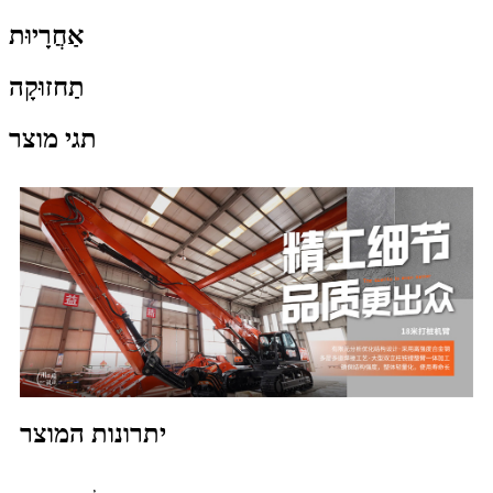
אַחֲרָיוּת
תַחזוּקָה
תגי מוצר
יתרונות המוצר