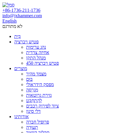
‎+86-1736-211-1736
info@jxhammer.com
English
לא מתורגם
בַּיִת
פטיש ויברציה
נהג ערימות
אחיזה צדדית
מנהל התקן
פטיש ויברציה 450
מוצרים
מצמד מהיר
בּוּם
מפסק הידראולי
מַגרֵסָה
גזירת גרוטאות
לְהִתְחַבֵּט
ציוד לפירוק רכבים
דלי סינון
אודותינו
פרופיל חברה
תְעוּדָה
תהליך הייצור