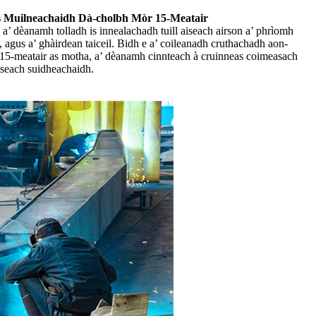
is Muilneachaidh Dà-cholbh Mòr 15-Meatair
 a’ dèanamh tolladh is innealachadh tuill aiseach airson a’ phrìomh
, agus a’ ghàirdean taiceil. Bidh e a’ coileanadh cruthachadh aon-
15-meatair as motha, a’ dèanamh cinnteach à cruinneas coimeasach
aiseach suidheachaidh.