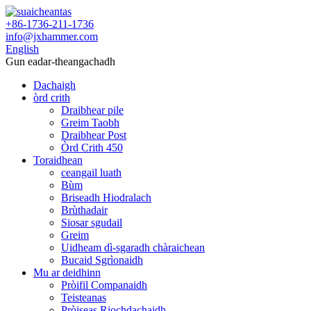
+86-1736-211-1736
info@jxhammer.com
English
Gun eadar-theangachadh
Dachaigh
òrd crith
Draibhear pile
Greim Taobh
Draibhear Post
Òrd Crith 450
Toraidhean
ceangail luath
Bùm
Briseadh Hiodralach
Brùthadair
Siosar sgudail
Greim
Uidheam dì-sgaradh chàraichean
Bucaid Sgrìonaidh
Mu ar deidhinn
Pròifil Companaidh
Teisteanas
Pròiseas Riochdachaidh