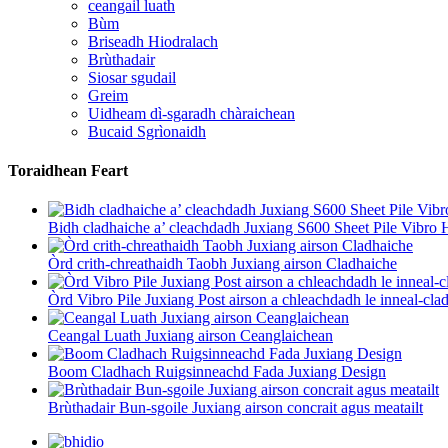
ceangail luath
Bùm
Briseadh Hiodralach
Brùthadair
Siosar sgudail
Greim
Uidheam dì-sgaradh chàraichean
Bucaid Sgrìonaidh
Toraidhean Feart
Bidh cladhaiche a’ cleachdadh Juxiang S600 Sheet Pile Vibr
Òrd crith-chreathaidh Taobh Juxiang airson Cladhaiche
Òrd Vibro Pile Juxiang Post airson a chleachdadh le inneal-cla
Ceangal Luath Juxiang airson Ceanglaichean
Boom Cladhach Ruigsinneachd Fada Juxiang Design
Brùthadair Bun-sgoile Juxiang airson concrait agus meatailt