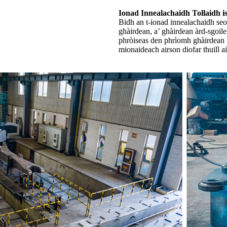
Ionad Innealachaidh Tollaidh 
Bidh an t-ionad innealachaidh seo
ghàirdean, a’ ghàirdean àrd-sgoile
phròiseas den phrìomh ghàirdean 
mionaideach airson diofar thuill 