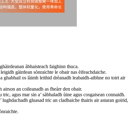
 ghàirdeanan àbhaisteach faighinn thuca.
eigidh gàirdean sònraichte le obair nas èifeachdaiche.
ghabhail os làimh leithid drèanadh leabaidh-aibhne no toirt air
 airson an coileanadh as fheàrr den obair.
 tric, agus mar sin a’ sàbhaladh ùine agus cosgaisean connaidh.
lughdachadh gluasad tric an cladhaiche thairis air astaran goirid,
ònraichte.