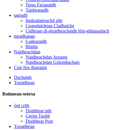
Turas Factaraidh
Taisbeanadh
tagradh
Innleadaireachd pìle
Ceanglaichean Cladhaiche
Uidheam dì-shuidheachaidh fèin-ghluasadach
meadhanan
Gailearaidh
Bhidio
Naidheachdan
Naidheachdan Juxiang
Naidheachdan Gnìomhachais
Cuir fios thugainn
Dachaigh
Toraidhean
Roinnean-seòrsa
òrd crith
Draibhear pile
Greim Taobh
Draibhear Post
Toraidhean