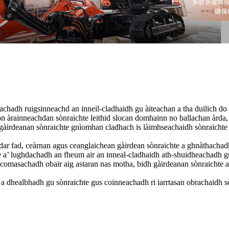
achadh ruigsinneachd an inneil-cladhaidh gu àiteachan a tha duilich do
n àrainneachdan sònraichte leithid slocan domhainn no ballachan àrda, l
àirdeanan sònraichte gnìomhan cladhach is làimhseachaidh sònraichte a 
odar fad, ceàrnan agus ceanglaichean gàirdean sònraichte a ghnàthachadh
 a’ lughdachadh an fheum air an inneal-cladhaidh ath-shuidheachadh gu
 comasachadh obair aig astaran nas motha, bidh gàirdeanan sònraichte a’ 
 a dhealbhadh gu sònraichte gus coinneachadh ri iarrtasan obrachaidh s