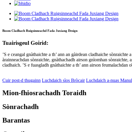
Boom Cladhach Ruigsinneachd Fada Juxiang Design
Tuairisgeul Goirid:
’S e ceangal gnàthaichte a th’ ann an gàirdean cladhaiche sònraicht
àrainneachdan sònraichte, gnàthachadh airson gnìomhan sònraichte, a
cladhaich. ’S e fuasgladh gnàthaichte a th’ ann airson feumalachdan o
Cuir post-d thugainn
Luchdaich sìos Bròcair
Luchdaich a-nuas Manu
Mion-fhiosrachadh Toraidh
Sònrachadh
Barantas