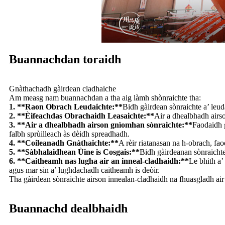
Buannachdan toraidh
Gnàthachadh gàirdean cladhaiche
Am measg nam buannachdan a tha aig làmh shònraichte tha:
1. **Raon Obrach Leudaichte:**
Bidh gàirdean sònraichte a’ leud
2. **Èifeachdas Obrachaidh Leasaichte:**
Air a dhealbhadh airso
3. **Air a dhealbhadh airson gnìomhan sònraichte:**
Faodaidh g
falbh sprùilleach às dèidh spreadhadh.
4. **Coileanadh Gnàthaichte:**
A rèir riatanasan na h-obrach, fa
5. **Sàbhalaidhean Ùine is Cosgais:**
Bidh gàirdeanan sònraichte
6. **Caitheamh nas lugha air an inneal-cladhaidh:**
Le bhith a’
agus mar sin a’ lughdachadh caitheamh is deòir.
Tha gàirdean sònraichte airson innealan-cladhaidh na fhuasgladh air
Buannachd dealbhaidh