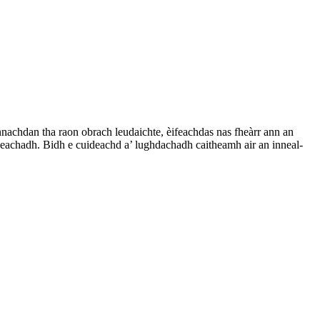
nachdan tha raon obrach leudaichte, èifeachdas nas fheàrr ann an
heachadh. Bidh e cuideachd a’ lughdachadh caitheamh air an inneal-