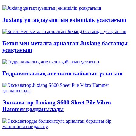
Juxiang ұнтақтауыштың екіншілік ұсақтағыш
Бетон мен металға арналған Juxiang бастапқы
ұсақтағыш
Гидравликалық апельсин қабығын ұстағыш
Экскаватор Juxiang S600 Sheet Pile Vibro
Hammer қолданылады