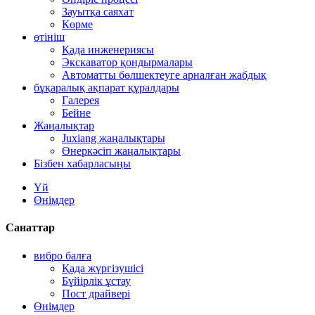
Зауытқа саяхат
Көрме
өтініш
Қада инженериясы
Экскаватор қондырмалары
Автоматты бөлшектеуге арналған жабдық
бұқаралық ақпарат құралдары
Галерея
Бейне
Жаңалықтар
Juxiang жаңалықтары
Өнеркәсіп жаңалықтары
Бізбен хабарласыңы
Үй
Өнімдер
Санаттар
вибро балға
Қада жүргізушісі
Бүйірлік ұстау
Пост драйвері
Өнімдер