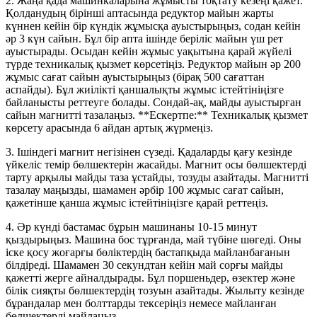
2. Жаңа қада машинкаларына жұмысты тоқтату кезеңі қажет.
Қолданудың бірінші аптасында редуктор майын жарты
күннен кейін бір күндік жұмысқа ауыстырыңыз, содан кейін
әр 3 күн сайын. Бұл бір апта ішінде беріліс майын үш рет
ауыстырады. Осыдан кейін жұмыс уақытына қарай жүйелі
түрде техникалық қызмет көрсетіңіз. Редуктор майын әр 200
жұмыс сағат сайын ауыстырыңыз (бірақ 500 сағаттан
аспайды). Бұл жиілікті қаншалықты жұмыс істейтініңізге
байланысты реттеуге болады. Сондай-ақ, майды ауыстырған
сайын магнитті тазалаңыз. **Ескертпе:** Техникалық қызмет
көрсету арасында 6 айдан артық жүрмеңіз.
3. Ішіндегі магнит негізінен сүзеді. Қадаларды қағу кезінде
үйкеліс темір бөлшектерін жасайды. Магнит осы бөлшектерді
тарту арқылы майды таза ұстайды, тозуды азайтады. Магнитті
тазалау маңызды, шамамен әрбір 100 жұмыс сағат сайын,
қажетінше қанша жұмыс істейтініңізге қарай реттеңіз.
4. Әр күнді бастамас бұрын машинаны 10-15 минут
қыздырыңыз. Машина бос тұрғанда, май түбіне шөгеді. Оны
іске қосу жоғарғы бөліктердің бастапқыда майланбағанын
білдіреді. Шамамен 30 секундтан кейін май сорғы майды
қажетті жерге айналдырады. Бұл поршеньдер, өзектер және
білік сияқты бөлшектердің тозуын азайтады. Жылыту кезінде
бұрандалар мен болттарды тексеріңіз немесе майланған
бөлшектерді майлаңыз.