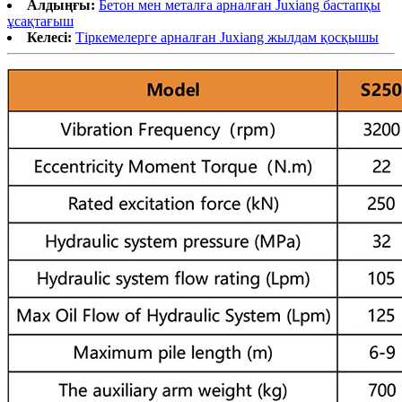
Алдыңғы:
Бетон мен металға арналған Juxiang бастапқы
ұсақтағыш
Келесі:
Тіркемелерге арналған Juxiang жылдам қосқышы