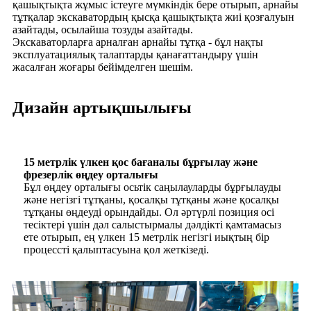
қашықтықта жұмыс істеуге мүмкіндік бере отырып, арнайы
тұтқалар экскаватордың қысқа қашықтықта жиі қозғалуын
азайтады, осылайша тозуды азайтады.
Экскаваторларға арналған арнайы тұтқа - бұл нақты
эксплуатациялық талаптарды қанағаттандыру үшін
жасалған жоғары бейімделген шешім.
Дизайн артықшылығы
15 метрлік үлкен қос бағаналы бұрғылау және
фрезерлік өңдеу орталығы
Бұл өңдеу орталығы осьтік саңылауларды бұрғылауды
және негізгі тұтқаны, қосалқы тұтқаны және қосалқы
тұтқаны өңдеуді орындайды. Ол әртүрлі позиция осі
тесіктері үшін дәл салыстырмалы дәлдікті қамтамасыз
ете отырып, ең үлкен 15 метрлік негізгі иықтың бір
процессті қалыптасуына қол жеткізеді.