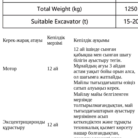
Кепілдік
Керек-жарақ атауы
Кепілдік ауқымы
мерзімі
12 ай ішінде сынған
қабықша мен сынған шығу
білігін ауыстыру тегін.
Мұнайдың ағуы 3 айдан
Мотор
12 ай
астам уақыт бойы орын алса,
ол шағымға жатпайды.
Майлы тығыздағышты өзіңіз
сатып алуыңыз керек.
Майлау майы белгіленген
мерзімде
толтырылмағандықтан, май
тығыздағыштарын ауыстыру
мерзімінен асып
Эксцентрициронды
кеткендіктен және тұрақты
12 ай
құрастыру
техникалық қызмет көрсету
нашар болғандықтан,