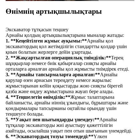
Өнімнің артықшылықтары
Экскаватор тұтқасын теңшеу
Арнайы қолдың артықшылықтарына мыналар жатады:
1. **Кеңейтілген жұмыс ауқымы:**
Арнайы қол
экскаватордың қол жетімділігін стандартты қолдар үшін
қиын болатын жерлерге дейін ұзартады.
2. **Жақсартылған операциялық тиімділік:**
Терең
шұңқырлар немесе биік қабырғалар сияқты арнайы
орталарға арналған арнайы қол жұмысты тиімдірек етеді.
3. **Арнайы тапсырмаларға арналған:**
Арнайы
қарулар өзен арнасын тереңдету немесе жарылыс
жұмыстарынан кейін қоқыстарды жою сияқты бірегей
қазба және өңдеу жұмыстарына жауап бере алады.
4. **Теңшелетін өнімділік:**
Жұмыс талаптарына
байланысты, арнайы иіннің ұзындығы, бұрыштары және
қондырмалары тапсырманы оңтайлы орындау үшін
теңшеуге болады.
5. **Уақыт пен шығындарды үнемдеу:**
Арнайы
тұтқалар экскаваторды жиі ауыстыру қажеттілігін
азайтады, осылайша уақыт пен отын шығынын үнемдейді.
6. **Эскаватордың тозуы төмендеді:**
Үлкен