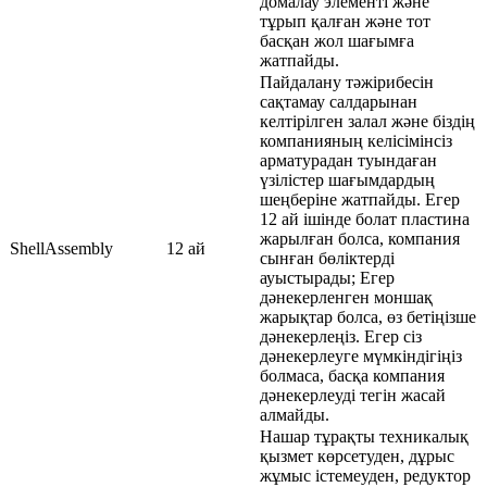
домалау элементі және
тұрып қалған және тот
басқан жол шағымға
жатпайды.
Пайдалану тәжірибесін
сақтамау салдарынан
келтірілген залал және біздің
компанияның келісімінсіз
арматурадан туындаған
үзілістер шағымдардың
шеңберіне жатпайды. Егер
12 ай ішінде болат пластина
жарылған болса, компания
ShellAssembly
12 ай
сынған бөліктерді
ауыстырады; Егер
дәнекерленген моншақ
жарықтар болса, өз бетіңізше
дәнекерлеңіз. Егер сіз
дәнекерлеуге мүмкіндігіңіз
болмаса, басқа компания
дәнекерлеуді тегін жасай
алмайды.
Нашар тұрақты техникалық
қызмет көрсетуден, дұрыс
жұмыс істемеуден, редуктор