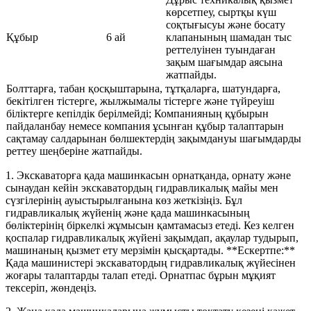
көрсетпеу, сыртқы күш
соқтығысуы және босату
Құбыр
6 ай
клапанының шамадан тыс
реттелуінен туындаған
зақым шағымдар аясына
жатпайды.
Болттарға, табан қосқыштарына, тұтқаларға, шатундарға,
бекітілген тістерге, жылжымалы тістерге және түйреуіш
біліктерге кепілдік берілмейді; Компанияның құбырын
пайдаланбау немесе компания ұсынған құбыр талаптарын
сақтамау салдарынан бөлшектердің зақымдануы шағымдарды
реттеу шеңберіне жатпайды.
1. Экскаваторға қада машинкасын орнатқанда, орнату және
сынаудан кейін экскаватордың гидравликалық майы мен
сүзгілерінің ауыстырылғанына көз жеткізіңіз. Бұл
гидравликалық жүйенің және қада машинкасының
бөліктерінің біркелкі жұмысын қамтамасыз етеді. Кез келген
қоспалар гидравликалық жүйені зақымдап, ақаулар тудырып,
машинаның қызмет ету мерзімін қысқартады. **Ескертпе:**
Қада машинистері экскаватордың гидравликалық жүйесінен
жоғары талаптарды талап етеді. Орнатпас бұрын мұқият
тексеріп, жөндеңіз.