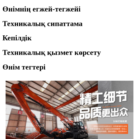
Өнімнің егжей-тегжейі
Техникалық сипаттама
Кепілдік
Техникалық қызмет көрсету
Өнім тегтері