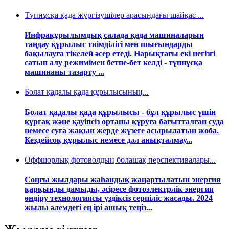
Түпнұсқа қада жүргізушілер арасындағы шайқас ...
Инфрақұрылымдық салада қада машиналарын
таңдау құрылыс тиімділігі мен шығындарды
бақылауға тікелей әсер етеді. Нарықтағы екі негізгі
сатып алу режимімен бетпе-бет келді - түпнұсқа
машинаны тазарту ...
Болат қадалы қада құрылысының...
Болат қадалы қада құрылысы - бұл құрылыс үшін
құрғақ және қауіпсіз ортаны құруға бағытталған суда
немесе суға жақын жерде жүзеге асырылатын жоба.
Кездейсоқ құрылыс немесе дәл анықталмау...
Оффшорлық фотоволдың болашақ перспективалары...
Соңғы жылдары жаһандық жаңартылатын энергия
қарқынды дамыды, әсіресе фотоэлектрлік энергия
өндіру технологиясы үздіксіз серпіліс жасады. 2024
жылы әлемдегі ең ірі ашық теңіз...