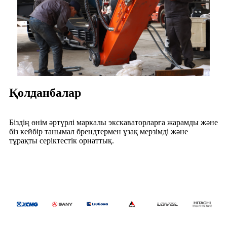
Қолданбалар
Біздің өнім әртүрлі маркалы экскаваторларға жарамды және
біз кейбір танымал брендтермен ұзақ мерзімді және
тұрақты серіктестік орнаттық.