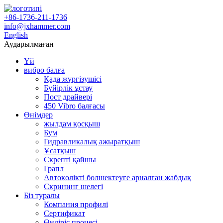
+86-1736-211-1736
info@jxhammer.com
English
Аударылмаған
Үй
вибро балға
Қада жүргізушісі
Бүйірлік ұстау
Пост драйвері
450 Vibro балғасы
Өнімдер
жылдам қосқыш
Бум
Гидравликалық ажыратқыш
Ұсатқыш
Скрепті қайшы
Грапл
Автокөлікті бөлшектеуге арналған жабдық
Скрининг шелегі
Біз туралы
Компания профилі
Сертификат
Өндіріс процесі