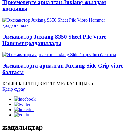
Тіркемелерге арналған Juxiang жылдам
қосқышы
Экскаватор Juxiang S350 Sheet Pile Vibro
Hammer қолданылады
Экскаваторға арналған Juxiang Side Grip vibro
балғасы
КӨБІРЕК БІЛГІҢІЗ КЕЛЕ МЕ? БАСЫҢЫЗ➜
Қазір сұрау
жаңалықтар