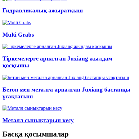
Гидравликалық ажыратқыш
Multi Grabs
Тіркемелерге арналған Juxiang жылдам
қосқышы
Бетон мен металға арналған Juxiang бастапқы
ұсақтағыш
Металл сынықтарын кесу
Басқа қосымшалар