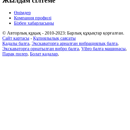
Жылдам сілтеме
Өнімдер
Компания профилі
Бізбен хабарласыңы
© Авторлық құқық - 2010-2023: Барлық құқықтар қорғалған.
Сайт картасы
-
Құпиялылық саясаты
Қадалы балға
,
Экскаваторға арналған вибрациялық балға
,
Экскаваторға орнатылған вибро балға
,
Vibro балға машинасы
,
Парақ пилер
,
Болат қадалар
,