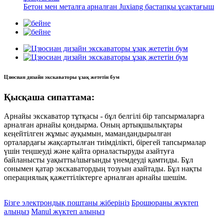
Бетон мен металға арналған Juxiang бастапқы ұсақтағыш
Цзюсиан дизайн экскаваторы ұзақ жететін бум
Қысқаша сипаттама:
Арнайы экскаватор тұтқасы - бұл белгілі бір тапсырмаларға
арналған арнайы қондырма. Оның артықшылықтары
кеңейтілген жұмыс ауқымын, мамандандырылған
орталардағы жақсартылған тиімділікті, бірегей тапсырмалар
үшін теңшеуді және қайта орналастыруды азайтуға
байланысты уақытты/шығынды үнемдеуді қамтиды. Бұл
сонымен қатар экскаватордың тозуын азайтады. Бұл нақты
операциялық қажеттіліктерге арналған арнайы шешім.
Бізге электрондық поштаны жіберіңіз
Брошюраны жүктеп
алыңыз
Manul жүктеп алыңыз