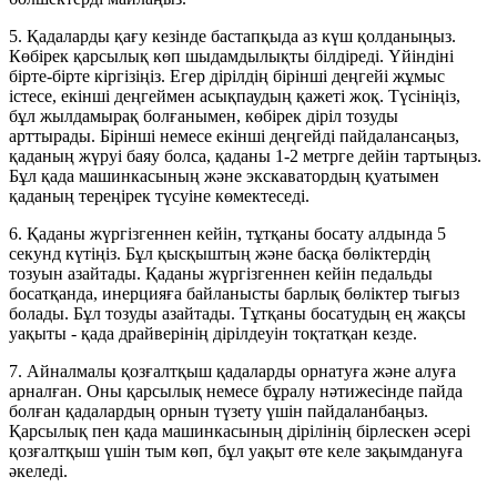
5. Қадаларды қағу кезінде бастапқыда аз күш қолданыңыз.
Көбірек қарсылық көп шыдамдылықты білдіреді. Үйіндіні
бірте-бірте кіргізіңіз. Егер дірілдің бірінші деңгейі жұмыс
істесе, екінші деңгеймен асықпаудың қажеті жоқ. Түсініңіз,
бұл жылдамырақ болғанымен, көбірек діріл тозуды
арттырады. Бірінші немесе екінші деңгейді пайдалансаңыз,
қаданың жүруі баяу болса, қаданы 1-2 метрге дейін тартыңыз.
Бұл қада машинкасының және экскаватордың қуатымен
қаданың тереңірек түсуіне көмектеседі.
6. Қаданы жүргізгеннен кейін, тұтқаны босату алдында 5
секунд күтіңіз. Бұл қысқыштың және басқа бөліктердің
тозуын азайтады. Қаданы жүргізгеннен кейін педальды
босатқанда, инерцияға байланысты барлық бөліктер тығыз
болады. Бұл тозуды азайтады. Тұтқаны босатудың ең жақсы
уақыты - қада драйверінің дірілдеуін тоқтатқан кезде.
7. Айналмалы қозғалтқыш қадаларды орнатуға және алуға
арналған. Оны қарсылық немесе бұралу нәтижесінде пайда
болған қадалардың орнын түзету үшін пайдаланбаңыз.
Қарсылық пен қада машинкасының дірілінің бірлескен әсері
қозғалтқыш үшін тым көп, бұл уақыт өте келе зақымдануға
әкеледі.