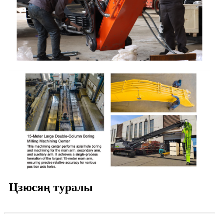
Цзюсяң туралы