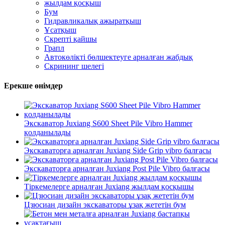
жылдам қосқыш
Бум
Гидравликалық ажыратқыш
Ұсатқыш
Скрепті қайшы
Грапл
Автокөлікті бөлшектеуге арналған жабдық
Скрининг шелегі
Ерекше өнімдер
Экскаватор Juxiang S600 Sheet Pile Vibro Hammer
қолданылады
Экскаваторға арналған Juxiang Side Grip vibro балғасы
Экскаваторға арналған Juxiang Post Pile Vibro балғасы
Тіркемелерге арналған Juxiang жылдам қосқышы
Цзюсиан дизайн экскаваторы ұзақ жететін бум