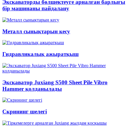
Экскаваторды бөлшектеуге арналған барлығы
бір машинаны пайдалану
Металл сынықтарын кесу
Гидравликалық ажыратқыш
Экскаватор Juxiang S500 Sheet Pile Vibro
Hammer қолданылады
Скрининг шелегі