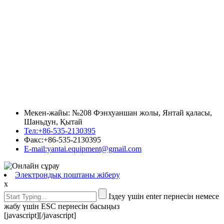
Мекен-жайы: №208 Фэнхуаншан жолы, Янтай қаласы,
Шаньдун, Қытай
Тел:+86-535-2130395
Факс:+86-535-2130395
E-mail:yantai.equipment@gmail.com
Электрондық поштаны жіберу
x
Іздеу үшін enter пернесін немесе
жабу үшін ESC пернесін басыңыз
[javascript]
[/javascript]