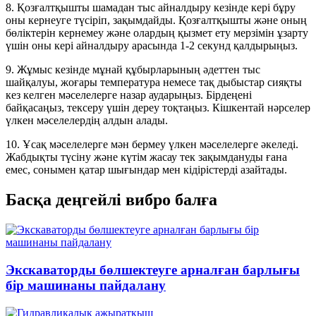
8. Қозғалтқышты шамадан тыс айналдыру кезінде кері бұру
оны кернеуге түсіріп, зақымдайды. Қозғалтқышты және оның
бөліктерін кернемеу және олардың қызмет ету мерзімін ұзарту
үшін оны кері айналдыру арасында 1-2 секунд қалдырыңыз.
9. Жұмыс кезінде мұнай құбырларының әдеттен тыс
шайқалуы, жоғары температура немесе тақ дыбыстар сияқты
кез келген мәселелерге назар аударыңыз. Бірдеңені
байқасаңыз, тексеру үшін дереу тоқтаңыз. Кішкентай нәрселер
үлкен мәселелердің алдын алады.
10. Ұсақ мәселелерге мән бермеу үлкен мәселелерге әкеледі.
Жабдықты түсіну және күтім жасау тек зақымдануды ғана
емес, сонымен қатар шығындар мен кідірістерді азайтады.
Басқа деңгейлі вибро балға
Экскаваторды бөлшектеуге арналған барлығы
бір машинаны пайдалану