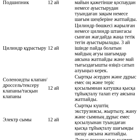
Подшипник
12 ай
майын қажетінше қоспаудан
немесе ауыстырудан
туындаған зақым немесе
шағым шеңберіне жатпайды.
Цилиндр бөшкесі жарылған
немесе цилиндр штангасы
сынған жағдайда жаңа тетік
тегін ауыстырылады. 3 ай
Цилиндр құрастыру
12 ай
ішінде пайда болатын
майдың ағуы шағымдар
аясына жатпайды және май
тығыздағышты өзіңіз сатып
алуыңыз керек.
Сыртқы әсерден және дұрыс
Соленоидты клапан/
емес оң және теріс
дроссель/тексеру
12 ай
қосылымнан катушка қысқа
клапаны/тасқын
тұйықталу талап ету аясына
клапаны
жатпайды.
Сыртқы күштің
экструзиясы, жыртылу, жану
және сымның дұрыс емес
Электр сымы
12 ай
қосылуынан туындаған
қысқа тұйықталу шағымды
шешу аясына жатпайды.
Дұрыс техникалық қызмет