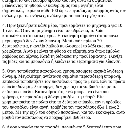
διατηρεί το λάδι καθαρό προσελκύοντας αυτά τα σωματίδια,
μειώνοντας τη φθορά. Ο καθαρισμός του μαγνήτη είναι
σημαντικός, περίπου κάθε 100 ώρες εργασίας, προσαρμόζοντάς τον
ανάλογα με τις ανάγκες, ανάλογα με το πόσο εργάζεστε.
4. Πριν ξεκινήσετε κάθε μέρα, προθερμάνετε το μηχάνημα για 10-
15 λεπτά. Όταν το μηχάνημα είναι σε αδράνεια, το λάδι
κατακάθεται στο κάτω μέρος. Η εκκίνηση σημαίνει ότι τα πάνω
μέρη αρχικά δεν έχουν λίπανση. Μετά από περίπου 30
δευτερόλεπτα, η αντλία λαδιού κυκλοφορεί το λάδι εκεί που
χρειάζεται. Αυτό μειώνει τη φθορά σε εξαρτήματα όπως έμβολα,
ράβδους και άξονες. Κατά τη διάρκεια της προθέρμανσης, ελέγξτε
τις βίδες και τα μπουλόνια ή λιπάνετε τα εξαρτήματα για λίπανση.
5. Όταν τοποθετείτε πασσάλους, χρησιμοποιήστε αρχικά λιγότερη
δύναμη. Μεγαλύτερη αντίσταση σημαίνει περισσότερη υπομονή.
Σταδιακά τοποθετήστε τον πασσάλους προς τα μέσα. Εάν το πρώτο
επίπεδο δόνησης λειτουργεί, δεν χρειάζεται να βιαστείτε με το
δεύτερο επίπεδο. Κατανοήστε ότι, ενώ μπορεί να είναι πιο
γρήγορο, η περισσότερη δόνηση αυξάνει τη φθορά. Είτε
χρησιμοποιείτε το πρώτο είτε το δεύτερο επίπεδο, εάν η πρόοδος
του πασσάλου είναι αργή, τραβήξτε τον πασσάλους έξω 1 έως 2
μέτρα. Με την ισχύ του οδηγού πασσάλων και του εκσκαφέα, αυτό
βοηθά τον πασσάλους να προχωρήσει βαθύτερα.
6. Αφού καρφώσετε το πασσάλ, περιμένετε 5 δευτερόλεπτα πριν