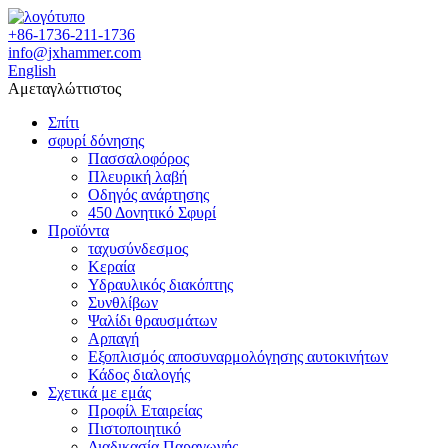
+86-1736-211-1736
info@jxhammer.com
English
Αμεταγλώττιστος
Σπίτι
σφυρί δόνησης
Πασσαλοφόρος
Πλευρική λαβή
Οδηγός ανάρτησης
450 Δονητικό Σφυρί
Προϊόντα
ταχυσύνδεσμος
Κεραία
Υδραυλικός διακόπτης
Συνθλίβων
Ψαλίδι θραυσμάτων
Αρπαγή
Εξοπλισμός αποσυναρμολόγησης αυτοκινήτων
Κάδος διαλογής
Σχετικά με εμάς
Προφίλ Εταιρείας
Πιστοποιητικό
Διαδικασία Παραγωγής