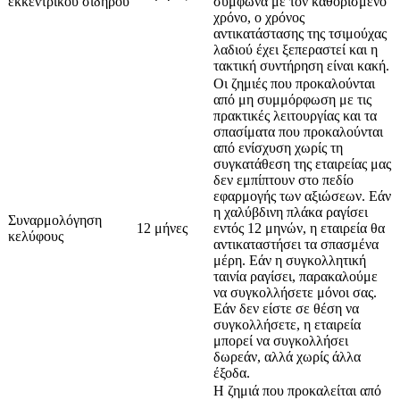
εκκεντρικού σιδήρου
σύμφωνα με τον καθορισμένο
χρόνο, ο χρόνος
αντικατάστασης της τσιμούχας
λαδιού έχει ξεπεραστεί και η
τακτική συντήρηση είναι κακή.
Οι ζημιές που προκαλούνται
από μη συμμόρφωση με τις
πρακτικές λειτουργίας και τα
σπασίματα που προκαλούνται
από ενίσχυση χωρίς τη
συγκατάθεση της εταιρείας μας
δεν εμπίπτουν στο πεδίο
εφαρμογής των αξιώσεων. Εάν
η χαλύβδινη πλάκα ραγίσει
Συναρμολόγηση
12 μήνες
εντός 12 μηνών, η εταιρεία θα
κελύφους
αντικαταστήσει τα σπασμένα
μέρη. Εάν η συγκολλητική
ταινία ραγίσει, παρακαλούμε
να συγκολλήσετε μόνοι σας.
Εάν δεν είστε σε θέση να
συγκολλήσετε, η εταιρεία
μπορεί να συγκολλήσει
δωρεάν, αλλά χωρίς άλλα
έξοδα.
Η ζημιά που προκαλείται από