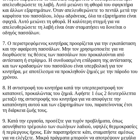
απελευθερώσετε τη λαβή. Αυτό μειώνει τη φθορά του σφιγκτήρα
και άλλων εξαρτημάτων. Όταν απελευθερώνετε το πεντάλ μετά την
καρφίτσα του πασσάλου, λόγω αδράνειας, όλα τα εξαρτήματα είναι
σφιχτά. Αυτό μειώνει τη φθορά. Η καλύτερη στιγμή για να
απελευθερώσετε τη λαβή είναι όταν σταματήσει να δονείται ο
οδηγός πασσάλων.
7. Ο περιστρεφόμενος κινητήρας προορίζεται για την εγκατάσταση
και την αφαίρεση πασσάλων. Μην τον χρησιμοποιείτε για να
διορθώσετε τις θέσεις των πασσάλων που προκαλούνται από
αντίσταση ή στρίψιμο. Η συνδυασμένη επίδραση της αντίστασης
και των κραδασμών του πασσάλου είναι υπερβολική για τον
κινητήρα, με αποτέλεσμα να προκληθούν ζημιές με την πάροδο του
χρόνου.
8. Η αντιστροφή του κινητήρα κατά την υπερπεριστροφή τον
καταπονεί, προκαλώντας του ζημιά. Αφήστε 1 έως 2 δευτερόλεπτα
μεταξύ της αντιστροφής του κινητήρα για να αποφύγετε την
καταπόνηση αυτού και των εξαρτημάτων του, παρατείνοντας έτσι
τη διάρκεια ζωής τους.
9. Κατά την εργασία, προσέξτε για τυχόν προβλήματα, όπως
ασυνήθιστο τρέμουλο των σωλήνων λαδιού, υψηλές θερμοκρασίες
ή περίεργους ήχους. Εάν παρατηρήσετε κάτι, σταματήστε αμέσως
για να ελέγξετε. Μικρά πράγματα μπορούν να αποτρέψουν μεγάλα