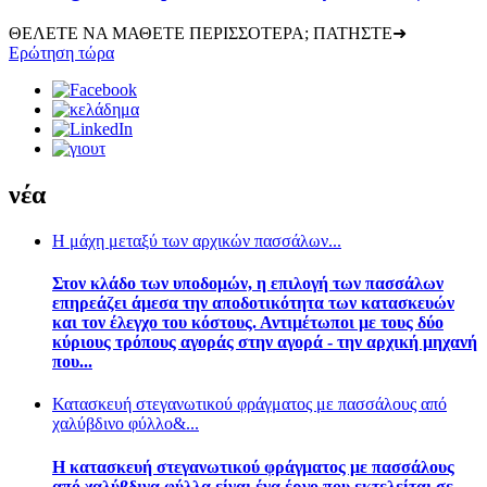
ΘΕΛΕΤΕ ΝΑ ΜΑΘΕΤΕ ΠΕΡΙΣΣΟΤΕΡΑ; ΠΑΤΗΣΤΕ➜
Ερώτηση τώρα
νέα
Η μάχη μεταξύ των αρχικών πασσάλων...
Στον κλάδο των υποδομών, η επιλογή των πασσάλων
επηρεάζει άμεσα την αποδοτικότητα των κατασκευών
και τον έλεγχο του κόστους. Αντιμέτωποι με τους δύο
κύριους τρόπους αγοράς στην αγορά - την αρχική μηχανή
που...
Κατασκευή στεγανωτικού φράγματος με πασσάλους από
χαλύβδινο φύλλο&...
Η κατασκευή στεγανωτικού φράγματος με πασσάλους
από χαλύβδινα φύλλα είναι ένα έργο που εκτελείται σε