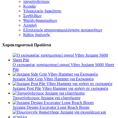
ταχυσύνδεσμος
Κεραία
Υδραυλικός διακόπτης
Συνθλίβων
Ψαλίδι θραυσμάτων
Αρπαγή
Εξοπλισμός αποσυναρμολόγησης αυτοκινήτων
Κάδος διαλογής
Χαρακτηριστικά Προϊόντα
Ο εκσκαφέας χρησιμοποιεί σφυρί Vibro Juxiang S600 Sheet
Pile
Juxiang Side Grip Vibro Hammer για Εκσκαφέα
Juxiang Post Pile Vibro Hammer για χρήση σε εκσκαφέα
Ταχυσύνδεσμος Juxiang για εξαρτήματα
Juxiang Design Excavator Long Reach Boom