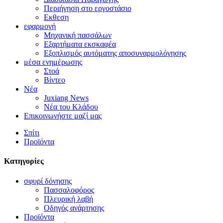
Περιήγηση στο εργοστάσιο
Εκθεση
εφαρμογή
Μηχανική πασσάλων
Εξαρτήματα εκσκαφέα
Εξοπλισμός αυτόματης αποσυναρμολόγησης
μέσα ενημέρωσης
Στοά
Βίντεο
Νέα
Juxiang News
Νέα του Κλάδου
Επικοινωνήστε μαζί μας
Σπίτι
Προϊόντα
Κατηγορίες
σφυρί δόνησης
Πασσαλοφόρος
Πλευρική λαβή
Οδηγός ανάρτησης
Προϊόντα