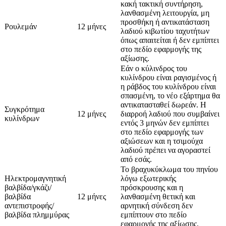
κακή τακτική συντήρηση,
λανθασμένη λειτουργία, μη
προσθήκη ή αντικατάσταση
Ρουλεμάν
12 μήνες
λαδιού κιβωτίου ταχυτήτων
όπως απαιτείται ή δεν εμπίπτει
στο πεδίο εφαρμογής της
αξίωσης.
Εάν ο κύλινδρος του
κυλίνδρου είναι ραγισμένος ή
η ράβδος του κυλίνδρου είναι
σπασμένη, το νέο εξάρτημα θα
αντικατασταθεί δωρεάν. Η
Συγκρότημα
12 μήνες
διαρροή λαδιού που συμβαίνει
κυλίνδρων
εντός 3 μηνών δεν εμπίπτει
στο πεδίο εφαρμογής των
αξιώσεων και η τσιμούχα
λαδιού πρέπει να αγοραστεί
από εσάς.
Το βραχυκύκλωμα του πηνίου
Ηλεκτρομαγνητική
λόγω εξωτερικής
βαλβίδα/γκάζι/
πρόσκρουσης και η
βαλβίδα
12 μήνες
λανθασμένη θετική και
αντεπιστροφής/
αρνητική σύνδεση δεν
βαλβίδα πλημμύρας
εμπίπτουν στο πεδίο
εφαρμογής της αξίωσης.