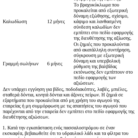
Το βραχυκύκλωμα που
προκαλείται από εξωτερική
δύναμη εξώθησης, σχίσιμο,
Καλωδίωση
12 μήνες
κάψιμο και λανθασμένη
σύνδεση καλωδίων δεν
εμπίπτει στο πεδίο εφαρμογής
της διευθέτησης της αξίωσης.
Οι ζημιές που προκαλούνται
από ακατάλληλη συντήρηση,
σύγκρουση με εξωτερική
δύναμη και υπερβολική
Γραμμή σωλήνων
6 μήνες
ρύθμιση της βαλβίδας
εκτόνωσης δεν εμπίπτουν στο
πεδίο εφαρμογής των
αξιώσεων.
Δεν υπάρχει εγγύηση για βίδες, ποδοδιακόπτες, λαβές, μπιέλες,
σταθερά δόντια, κινητά δόντια και άξονες πείρων. Η ζημιά σε
εξαρτήματα που προκαλείται από μη χρήση του αγωγού της
εταιρείας ή μη συμμόρφωση με τις απαιτήσεις του αγωγού που
παρέχονται από την εταιρεία δεν εμπίπτει στο πεδίο εφαρμογής της
διευθέτησης αξιώσεων.
1. Κατά την εγκατάσταση ενός πασσαλοστρόμου σε έναν
εκσκαφέα, βεβαιωθείτε ότι το υδραυλικό λάδι και τα φίλτρα του