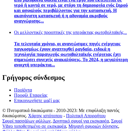
νερό ή κοντά σε νερό, με στόχο τη δημιουργία ενός ξηρού
και ασφαλούς περιβάλλοντος για την κατασκευή. Η
ακανόνιστη κατασκευή ή η αδυναμία ακριβούς
αναγνώρισης...
Οι μελλοντικές προοπτικές της υπεράκτιας φωτοβολταϊκής...
Τα τελευταία χρόνια, οι ανανεώσιμες πηγές ενέργειας
παγκοσμίως έχουν αναπτυχθεί ραγδαία, ειδικά η
τεχνολογία παραγωγής φωτοβολταϊκής ενέργειας έχει
σημειώσει συνεχείς ανακαλύψεις. Το 2024, η μεγαλύτερη
ανοιχτή υπεράκτια...
Γρήγορος σύνδεσμος
Προϊόντα
Προφίλ Εταιρείας
Επικοινωνήστε μαζί μας
© Πνευματικά δικαιώματα - 2010-2023: Με επιφύλαξη παντός
δικαιώματος.
Χάρτης ιστότοπου
-
Πολιτική Απορρήτου
Σφυρί πασσάλων φύλλων
,
Δονητικό σφυρί για εκσκαφέα
,
Σφυρί
Vibro τοποθετημένο σε εκσκαφέα
,
Μηχανή σφυριών δόνησης
,