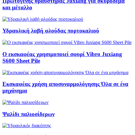
Πρωτογενής θραυστήρας Juxiang για σκυρόδεμα
και μέταλλο
Υδραυλική λαβή φλούδας πορτοκαλιού
Ο εκσκαφέας χρησιμοποιεί σφυρί Vibro Juxiang
S600 Sheet Pile
Εκσκαφέας χρήση αποσυναρμολόγησης Όλα σε ένα
μηχάνημα
Ψαλίδι παλιοσίδερων