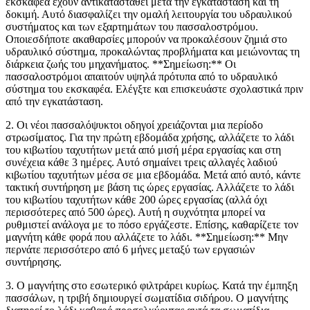
εκσκαφέα έχουν αντικατασταθεί μετά την εγκατάσταση και τη
δοκιμή. Αυτό διασφαλίζει την ομαλή λειτουργία του υδραυλικού
συστήματος και των εξαρτημάτων του πασσαλοστρόμου.
Οποιεσδήποτε ακαθαρσίες μπορούν να προκαλέσουν ζημιά στο
υδραυλικό σύστημα, προκαλώντας προβλήματα και μειώνοντας τη
διάρκεια ζωής του μηχανήματος. **Σημείωση:** Οι
πασσαλοστρόμοι απαιτούν υψηλά πρότυπα από το υδραυλικό
σύστημα του εκσκαφέα. Ελέγξτε και επισκευάστε σχολαστικά πριν
από την εγκατάσταση.
2. Οι νέοι πασσαλόψυκτοι οδηγοί χρειάζονται μια περίοδο
στρωσίματος. Για την πρώτη εβδομάδα χρήσης, αλλάζετε το λάδι
του κιβωτίου ταχυτήτων μετά από μισή μέρα εργασίας και στη
συνέχεια κάθε 3 ημέρες. Αυτό σημαίνει τρεις αλλαγές λαδιού
κιβωτίου ταχυτήτων μέσα σε μια εβδομάδα. Μετά από αυτό, κάντε
τακτική συντήρηση με βάση τις ώρες εργασίας. Αλλάζετε το λάδι
του κιβωτίου ταχυτήτων κάθε 200 ώρες εργασίας (αλλά όχι
περισσότερες από 500 ώρες). Αυτή η συχνότητα μπορεί να
ρυθμιστεί ανάλογα με το πόσο εργάζεστε. Επίσης, καθαρίζετε τον
μαγνήτη κάθε φορά που αλλάζετε το λάδι. **Σημείωση:** Μην
περνάτε περισσότερο από 6 μήνες μεταξύ των εργασιών
συντήρησης.
3. Ο μαγνήτης στο εσωτερικό φιλτράρει κυρίως. Κατά την έμπηξη
πασσάλων, η τριβή δημιουργεί σωματίδια σιδήρου. Ο μαγνήτης