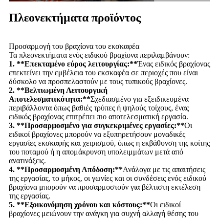
Πλεονεκτήματα προϊόντος
Προσαρμογή του βραχίονα του εκσκαφέα
Τα πλεονεκτήματα ενός ειδικού βραχίονα περιλαμβάνουν:
1. **Επεκταμένο εύρος λειτουργίας:**
Ένας ειδικός βραχίονας
επεκτείνει την εμβέλεια του εκσκαφέα σε περιοχές που είναι
δύσκολο να προσπελαστούν με τους τυπικούς βραχίονες.
2. **Βελτιωμένη Λειτουργική
Αποτελεσματικότητα:**
Σχεδιασμένο για εξειδικευμένα
περιβάλλοντα όπως βαθιές τρύπες ή ψηλούς τοίχους, ένας
ειδικός βραχίονας επιτρέπει πιο αποτελεσματική εργασία.
3. **Προσαρμοσμένο για συγκεκριμένες εργασίες:**
Οι
ειδικοί βραχίονες μπορούν να εξυπηρετήσουν μοναδικές
εργασίες εκσκαφής και χειρισμού, όπως η εκβάθυνση της κοίτης
του ποταμού ή η απομάκρυνση υπολειμμάτων μετά από
ανατινάξεις.
4. **Προσαρμοσμένη Απόδοση:**
Ανάλογα με τις απαιτήσεις
της εργασίας, το μήκος, οι γωνίες και οι συνδέσεις ενός ειδικού
βραχίονα μπορούν να προσαρμοστούν για βέλτιστη εκτέλεση
της εργασίας.
5. **Εξοικονόμηση χρόνου και κόστους:**
Οι ειδικοί
βραχίονες μειώνουν την ανάγκη για συχνή αλλαγή θέσης του