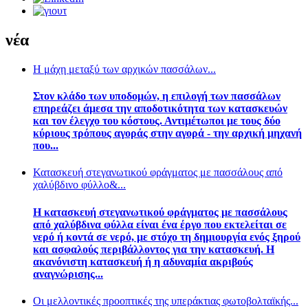
νέα
Η μάχη μεταξύ των αρχικών πασσάλων...
Στον κλάδο των υποδομών, η επιλογή των πασσάλων
επηρεάζει άμεσα την αποδοτικότητα των κατασκευών
και τον έλεγχο του κόστους. Αντιμέτωποι με τους δύο
κύριους τρόπους αγοράς στην αγορά - την αρχική μηχανή
που...
Κατασκευή στεγανωτικού φράγματος με πασσάλους από
χαλύβδινο φύλλο&...
Η κατασκευή στεγανωτικού φράγματος με πασσάλους
από χαλύβδινα φύλλα είναι ένα έργο που εκτελείται σε
νερό ή κοντά σε νερό, με στόχο τη δημιουργία ενός ξηρού
και ασφαλούς περιβάλλοντος για την κατασκευή. Η
ακανόνιστη κατασκευή ή η αδυναμία ακριβούς
αναγνώρισης...
Οι μελλοντικές προοπτικές της υπεράκτιας φωτοβολταϊκής...