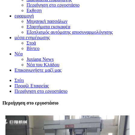
Περιήγηση στο εργοστάσιο
Εκθεση
εφαρμογή
Μηχανική πασσάλων
Εξαρτήματα εκσκαφέα
Εξοπλισμός αυτόματης αποσυναρμολόγησης
μέσα ενημέρωσης
Στοά
Βίντεο
Νέα
Juxiang News
Νέα του Κλάδου
Επικοινωνήστε μαζί μας
Σπίτι
Προφίλ Εταιρείας
Περιήγηση στο εργοστάσιο
Περιήγηση στο εργοστάσιο