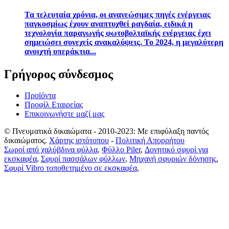
Τα τελευταία χρόνια, οι ανανεώσιμες πηγές ενέργειας
παγκοσμίως έχουν αναπτυχθεί ραγδαία, ειδικά η
τεχνολογία παραγωγής φωτοβολταϊκής ενέργειας έχει
σημειώσει συνεχείς ανακαλύψεις. Το 2024, η μεγαλύτερη
ανοιχτή υπεράκτια...
Γρήγορος σύνδεσμος
Προϊόντα
Προφίλ Εταιρείας
Επικοινωνήστε μαζί μας
© Πνευματικά δικαιώματα - 2010-2023: Με επιφύλαξη παντός
δικαιώματος.
Χάρτης ιστότοπου
-
Πολιτική Απορρήτου
Σωροί από χαλύβδινα φύλλα
,
Φύλλο Piler
,
Δονητικό σφυρί για
εκσκαφέα
,
Σφυρί πασσάλων φύλλων
,
Μηχανή σφυριών δόνησης
,
Σφυρί Vibro τοποθετημένο σε εκσκαφέα
,