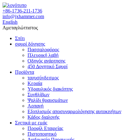
+86-1736-211-1736
info@jxhammer.com
English
Αμεταγλώττιστος
Σπίτι
σφυρί δόνησης
Πασσαλοφόρος
Πλευρική λαβή
Οδηγός ανάρτησης
450 Δονητικό Σφυρί
Προϊόντα
ταχυσύνδεσμος
Κεραία
Υδραυλικός διακόπτης
Συνθλίβων
Ψαλίδι θραυσμάτων
Αρπαγή
Εξοπλισμός αποσυναρμολόγησης αυτοκινήτων
Κάδος διαλογής
Σχετικά με εμάς
Προφίλ Εταιρείας
Πιστοποιητικό
Διαδικασία Παραγωγής