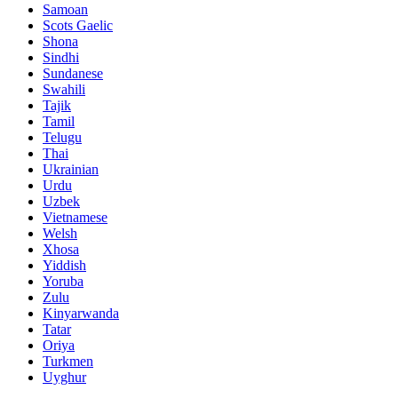
Samoan
Scots Gaelic
Shona
Sindhi
Sundanese
Swahili
Tajik
Tamil
Telugu
Thai
Ukrainian
Urdu
Uzbek
Vietnamese
Welsh
Xhosa
Yiddish
Yoruba
Zulu
Kinyarwanda
Tatar
Oriya
Turkmen
Uyghur