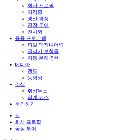
회사 프로필
자격증
생산 과정
공장 투어
전시회
응용 프로그램
파일 엔지니어링
굴삭기 부착물
자동 분해 장비
메디아
갱도
동영상
소식
쥐샹뉴스
업계 뉴스
문의하기
집
회사 프로필
공장 투어