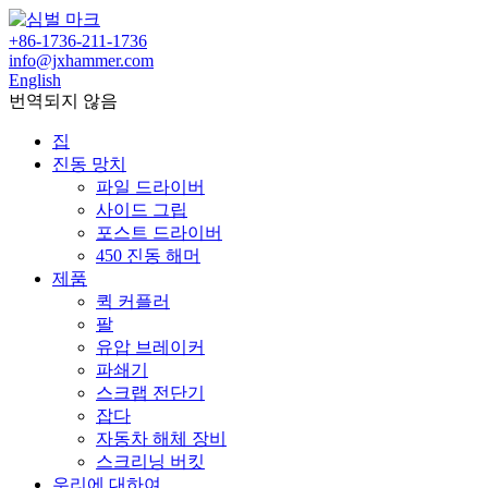
+86-1736-211-1736
info@jxhammer.com
English
번역되지 않음
집
진동 망치
파일 드라이버
사이드 그립
포스트 드라이버
450 진동 해머
제품
퀵 커플러
팔
유압 브레이커
파쇄기
스크랩 전단기
잡다
자동차 해체 장비
스크리닝 버킷
우리에 대하여