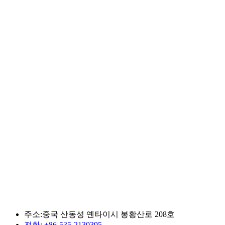
주소:중국 산동성 옌타이시 봉황산로 208호
전화: +86-535-2130395