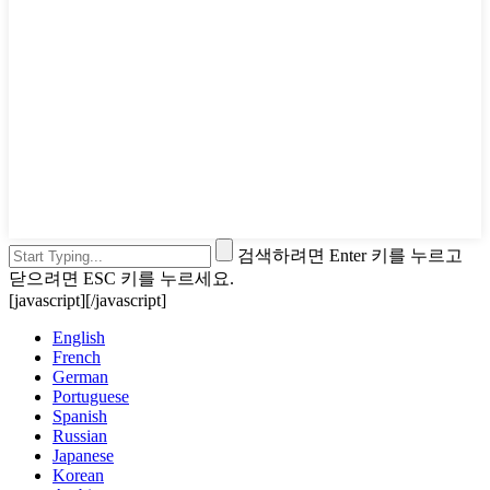
검색하려면 Enter 키를 누르고
닫으려면 ESC 키를 누르세요.
[javascript]
[/javascript]
English
French
German
Portuguese
Spanish
Russian
Japanese
Korean