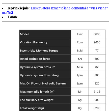
Iepriekšējais:
Ekskavatora izmantošana demontāžā "viss vienā"
mašīnā
Tālāk: