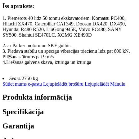
Īss apraksts:
1. Piemērots 40 līdz 50 tonnu ekskavatoriem: Komatsu PC400,
Hitachi ZX470, Caterpillar CAT349, Doosan DX420, DX490,
Hyundai R480 R520, LiuGong 945E, Volvo EC480, SANY
SY500, Shantui SE470LC, XCMG XE490D
2. ar Parker motoru un SKF gultni.
3. Piedāvā stabilu un spēcīgu vibrācijas triecienu līdz pat 600 kN.
Pilēšanas ātrums pat 9 m/s.
4.Liešanas galvenā skava, izturīga un izturīga
Svars:
2750 kg
Sūtiet mums e-pastu
Lejupielādēt brošūru
Lejupielādēt Manulu
Produkta informācija
Specifikācija
Garantija