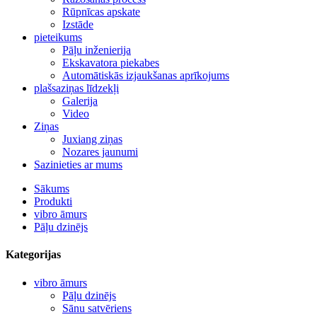
Rūpnīcas apskate
Izstāde
pieteikums
Pāļu inženierija
Ekskavatora piekabes
Automātiskās izjaukšanas aprīkojums
plašsaziņas līdzekļi
Galerija
Video
Ziņas
Juxiang ziņas
Nozares jaunumi
Sazinieties ar mums
Sākums
Produkti
vibro āmurs
Pāļu dzinējs
Kategorijas
vibro āmurs
Pāļu dzinējs
Sānu satvēriens