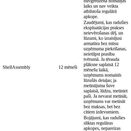
blīvgredzena nomaiņas
laiks un nav veikta
atbilstoša regulārā
apkope.
Zaudējumi, kas radušies
ekspluatācijas prakses
neievērošanas dēļ, un
lūzumi, ko izraisījusi
armatūra bez mūsu
uzņēmuma piekrišanas,
neietilpst prasību
tvērumā. Ja tērauda
plāksne saplaisā 12
ShellAssembly
12 mēneši
mēnešu laikā,
uzņēmums nomainīs
lūzušās detaļas; ja
metinājuma šuve
saplaisā, lūdzu, metiniet
paši. Ja nevarat metināt,
uzņēmums var metināt
bez maksas, bet bez
citiem izdevumiem.
Bojājumi, kas radušies
sliktas regulāras
apkopes, nepareizas