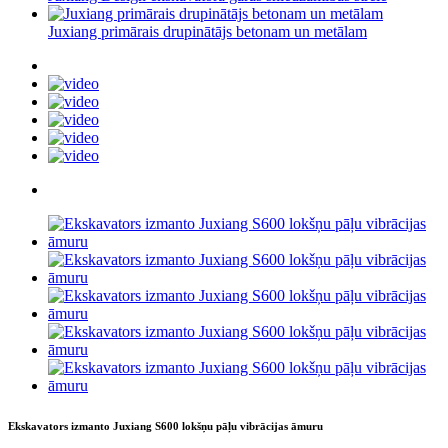
Juxiang primārais drupinātājs betonam un metālam
Ekskavators izmanto Juxiang S600 lokšņu pāļu vibrācijas āmuru