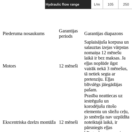
Garantijas
Piederuma nosaukums
Garantijas diapazons
periods
Saplaisājuša korpusa un
salauztas izejas vārpstas
nomaiņa 12 mēnešu
laikā ir bez maksas. Ja
eļļas noplūde ilgst
Motors
12 mēneši
vairāk nekā 3 mēnešus,
tā netiek segta ar
pretenziju. Eļļas
blīvslēgs jāiegādājas
pašam.
Prasība neattiecas uz
iestrēgušu un
korodējušu ritošo
elementu un sliežu ceļu,
jo smēreļļa nav uzpildīta
Ekscentriska dzelzs montāža
12 mēneši
noteiktajā laikā, ir
pārsniegts eļļas