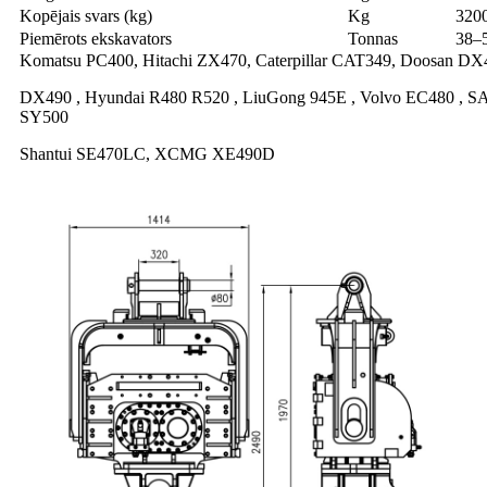
Kopējais svars (kg)
Kg
320
Piemērots ekskavators
Tonnas
38–
Komatsu PC400, Hitachi ZX470, Caterpillar CAT349, Doosan DX
DX490 , Hyundai R480 R520 , LiuGong 945E , Volvo EC480 , 
SY500
Shantui SE470LC, XCMG XE490D