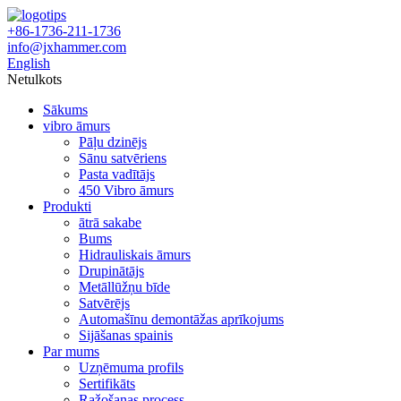
+86-1736-211-1736
info@jxhammer.com
English
Netulkots
Sākums
vibro āmurs
Pāļu dzinējs
Sānu satvēriens
Pasta vadītājs
450 Vibro āmurs
Produkti
ātrā sakabe
Bums
Hidrauliskais āmurs
Drupinātājs
Metāllūžņu bīde
Satvērējs
Automašīnu demontāžas aprīkojums
Sijāšanas spainis
Par mums
Uzņēmuma profils
Sertifikāts
Ražošanas process