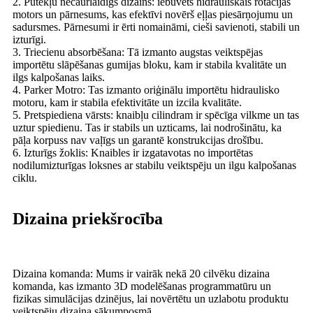
2. Putekļu necaurlaidīgs dizains: iebūvēts hidrauliskais rotācijas
motors un pārnesums, kas efektīvi novērš eļļas piesārņojumu un
sadursmes. Pārnesumi ir ērti nomaināmi, cieši savienoti, stabili un
izturīgi.
3. Triecienu absorbēšana: Tā izmanto augstas veiktspējas
importētu slāpēšanas gumijas bloku, kam ir stabila kvalitāte un
ilgs kalpošanas laiks.
4. Parker Motro: Tas izmanto oriģinālu importētu hidraulisko
motoru, kam ir stabila efektivitāte un izcila kvalitāte.
5. Pretspiediena vārsts: knaibļu cilindram ir spēcīga vilkme un tas
uztur spiedienu. Tas ir stabils un uzticams, lai nodrošinātu, ka
pāļa korpuss nav vaļīgs un garantē konstrukcijas drošību.
6. Izturīgs žoklis: Knaibles ir izgatavotas no importētas
nodilumizturīgas loksnes ar stabilu veiktspēju un ilgu kalpošanas
ciklu.
Dizaina priekšrocība
Dizaina komanda: Mums ir vairāk nekā 20 cilvēku dizaina
komanda, kas izmanto 3D modelēšanas programmatūru un
fizikas simulācijas dzinējus, lai novērtētu un uzlabotu produktu
veiktspēju dizaina sākumposmā.