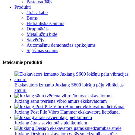
Pasta vadītājs
Produkti
ātrā sakabe
Bums
Hidrauliskais āmurs
Drupinātājs
Metāllūžņu bīde
Satvērējs
Automašīnu demontāžas aprīkojums
Sijāšanas spainis
Ieteicamie produkti
Ekskavators izmanto Juxiang S600 lokšņu pāļu vibrācijas
āmuru
Juxiang sānu tvēriena vibro āmurs ekskavatoram
Juxiang Post Pile Vibro Hammer ekskavatora lietošanai
Juxiang ātrais savienotājs pielikumiem
Juxiang Design ekskavatora garās sniedzamības strēle