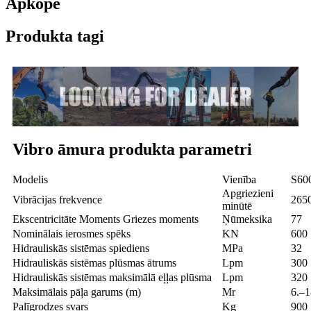
Apkope
Produkta tagi
Vibro āmura produkta parametri
Modelis
Vienība
S60
Apgriezieni
Vibrācijas frekvence
265
minūtē
Ekscentricitāte Moments Griezes moments
Ņūmeksika
77
Nominālais ierosmes spēks
KN
600
Hidrauliskās sistēmas spiediens
MPa
32
Hidrauliskās sistēmas plūsmas ātrums
Lpm
300
Hidrauliskās sistēmas maksimālā eļļas plūsma
Lpm
320
Maksimālais pāļa garums (m)
Mr
6.–1
Palīgrodzes svars
Kg
900