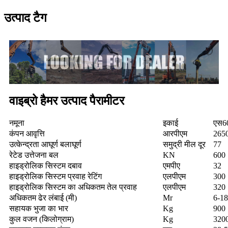
उत्पाद टैग
वाइब्रो हैमर उत्पाद पैरामीटर
नमूना
इकाई
एस6
कंपन आवृत्ति
आरपीएम
265
उत्केन्द्रता आघूर्ण बलाघूर्ण
समुद्री मील दूर
77
रेटेड उत्तेजना बल
KN
600
हाइड्रोलिक सिस्टम दबाव
एमपीए
32
हाइड्रोलिक सिस्टम प्रवाह रेटिंग
एलपीएम
300
हाइड्रोलिक सिस्टम का अधिकतम तेल प्रवाह
एलपीएम
320
अधिकतम ढेर लंबाई (मी)
Mr
6-18
सहायक भुजा का भार
Kg
900
कुल वजन (किलोग्राम)
Kg
320