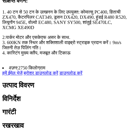
संक्षिप्त वर्णन:
1. 40 टन से 50 टन के उत्खनन के लिए उपयुक्त: कोमात्सु PC400, हिताची
ZX470, कैटरपिलर CAT349, डूसन DX420, DX490, हुंडई R480 R520,
लियूगोंग 945E, वोल्वो EC480, SANY SY500, शांतुई SE470LC,
XCMG XE490D
2.पार्कर मोटर और एसकेएफ असर के साथ.
3. 600KN तक स्थिर और शक्तिशाली वाइब्रो स्ट्राइक प्रदान करें। 9m/s
जितनी तेज़ पिलिंग गति।
4. कास्टिंग मुख्य क्लैंप, मजबूत और टिकाऊ
वज़न:
2750 किलोग्राम
हमें ईमेल भेजें
ब्रोशर डाउनलोड करें
डाउनलोड करें
उत्पाद विवरण
विनिर्देश
गारंटी
रखरखाव