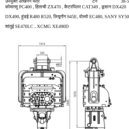
उपयुक्त उत्खनन यंत्र
टन
38-
कोमात्सु PC400 , हिताची ZX470 , कैटरपिलर CAT349 , डूसान DX420
DX490, हुंडई R480 R520, लियूगोंग 945E, वोल्वो EC480, SANY SY5
शांतुई SE470LC , XCMG XE490D