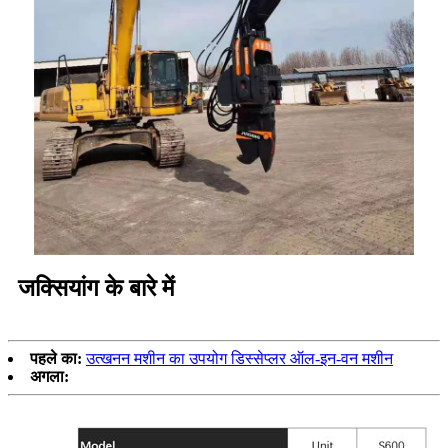
जक्सियांग के बारे में
पहले का:
उत्खनन मशीन का उपयोग डिस्सेप्लर ऑल-इन-वन मशीन
अगला: