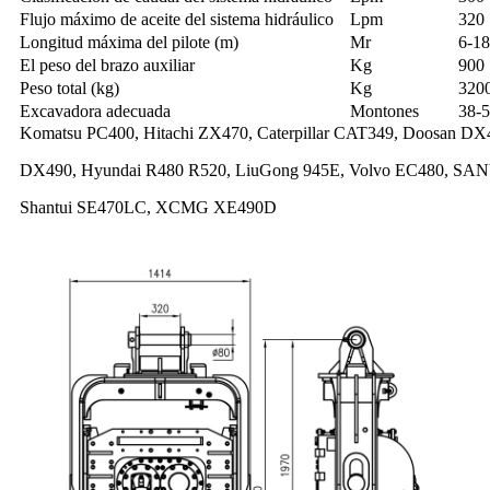
Flujo máximo de aceite del sistema hidráulico
Lpm
320
Longitud máxima del pilote (m)
Mr
6-18
El peso del brazo auxiliar
Kg
900
Peso total (kg)
Kg
320
Excavadora adecuada
Montones
38-
Komatsu PC400, Hitachi ZX470, Caterpillar CAT349, Doosan DX
DX490, Hyundai R480 R520, LiuGong 945E, Volvo EC480, SA
Shantui SE470LC, XCMG XE490D