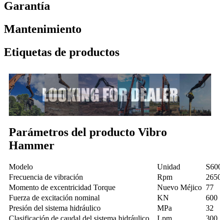
Garantía
Mantenimiento
Etiquetas de productos
Parámetros del producto Vibro
Hammer
Modelo
Unidad
S60
Frecuencia de vibración
Rpm
265
Momento de excentricidad Torque
Nuevo Méjico
77
Fuerza de excitación nominal
KN
600
Presión del sistema hidráulico
MPa
32
Clasificación de caudal del sistema hidráulico
Lpm
300