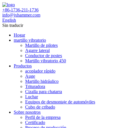
+86-1736-211-1736
info@jxhammer.com
English
Sin traducir
Hogar
martillo vibratorio
Martillo de pilotes
Agarre lateral
Conductor de postes
Martillo vibratorio 450
Productos
acoplador rápido
Auge
Martillo hidráulico
Trituradora
Cizalla para chatarra
Luchar
Equipos de desmontaje de automóviles
Cubo de cribado
Sobre nosotros
Perfil de la empresa
Certificado
Proceso de producción