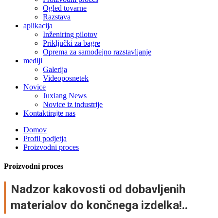
Ogled tovarne
Razstava
aplikacija
Inženiring pilotov
Priključki za bagre
Oprema za samodejno razstavljanje
mediji
Galerija
Videoposnetek
Novice
Juxiang News
Novice iz industrije
Kontaktirajte nas
Domov
Profil podjetja
Proizvodni proces
Proizvodni proces
Nadzor kakovosti od dobavljenih
materialov do končnega izdelka!..