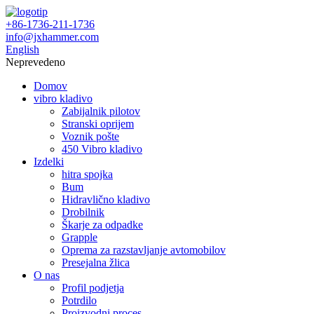
+86-1736-211-1736
info@jxhammer.com
English
Neprevedeno
Domov
vibro kladivo
Zabijalnik pilotov
Stranski oprijem
Voznik pošte
450 Vibro kladivo
Izdelki
hitra spojka
Bum
Hidravlično kladivo
Drobilnik
Škarje za odpadke
Grapple
Oprema za razstavljanje avtomobilov
Presejalna žlica
O nas
Profil podjetja
Potrdilo
Proizvodni proces