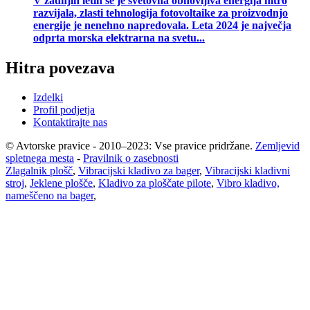
V zadnjih letih se je svetovna obnovljiva energija hitro
razvijala, zlasti tehnologija fotovoltaike za proizvodnjo
energije je nenehno napredovala. Leta 2024 je največja
odprta morska elektrarna na svetu...
Hitra povezava
Izdelki
Profil podjetja
Kontaktirajte nas
© Avtorske pravice - 2010–2023: Vse pravice pridržane.
Zemljevid
spletnega mesta
-
Pravilnik o zasebnosti
Zlagalnik plošč
,
Vibracijski kladivo za bager
,
Vibracijski kladivni
stroj
,
Jeklene plošče
,
Kladivo za ploščate pilote
,
Vibro kladivo,
nameščeno na bager
,