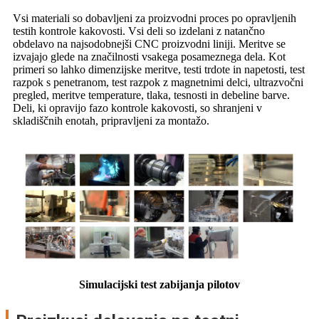
Vsi materiali so dobavljeni za proizvodni proces po opravljenih
testih kontrole kakovosti. Vsi deli so izdelani z natančno
obdelavo na najsodobnejši CNC proizvodni liniji. Meritve se
izvajajo glede na značilnosti vsakega posameznega dela. Kot
primeri so lahko dimenzijske meritve, testi trdote in napetosti, test
razpok s penetranom, test razpok z magnetnimi delci, ultrazvočni
pregled, meritve temperature, tlaka, tesnosti in debeline barve.
Deli, ki opravijo fazo kontrole kakovosti, so shranjeni v
skladiščnih enotah, pripravljeni za montažo.
Simulacijski test zabijanja pilotov