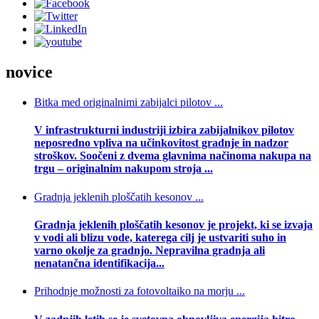
novice
Bitka med originalnimi zabijalci pilotov ...
V infrastrukturni industriji izbira zabijalnikov pilotov
neposredno vpliva na učinkovitost gradnje in nadzor
stroškov. Soočeni z dvema glavnima načinoma nakupa na
trgu – originalnim nakupom stroja ...
Gradnja jeklenih ploščatih kesonov ...
Gradnja jeklenih ploščatih kesonov je projekt, ki se izvaja
v vodi ali blizu vode, katerega cilj je ustvariti suho in
varno okolje za gradnjo. Nepravilna gradnja ali
nenatančna identifikacija...
Prihodnje možnosti za fotovoltaiko na morju ...