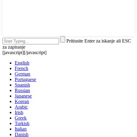
Pritisnite Enter za iskanje ali ESC
za zapiranje
[javascript]
[/javascript]
English
French
German
Portuguese
Spanish
Russian
Japanese
Korean
Arabic
Irish
Greek
Turkish
Italian
Danish