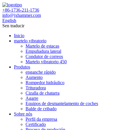
+86-1736-211-1736
info@jxhammer.com
English
Sen traducir
Inicio
martelo vibratorio
Martelo de estacas
Empuñadura lateral
Condutor de correos
Martelo vibratorio 450
Produtos
enganche rápido
Aumento
Rompedor hidráulico
Trituradora
Cizalla de chatarra
Agarre
Equipos de desmantelamento de coches
Balde de cribado
Sobre nós
Perfil da empresa
Certificado
Proceso de produción