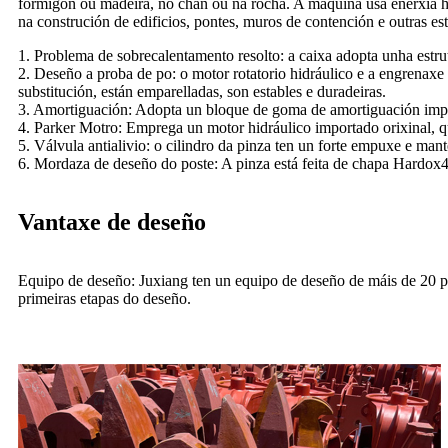
formigón ou madeira, no chan ou na rocha. A máquina usa enerxía hi
na construción de edificios, pontes, muros de contención e outras es
1. Problema de sobrecalentamento resolto: a caixa adopta unha estrutu
2. Deseño a proba de po: o motor rotatorio hidráulico e a engrenaxe
substitución, están emparelladas, son estables e duradeiras.
3. Amortiguación: Adopta un bloque de goma de amortiguación import
4. Parker Motro: Emprega un motor hidráulico importado orixinal, qu
5. Válvula antialivio: o cilindro da pinza ten un forte empuxe e manté
6. Mordaza de deseño do poste: A pinza está feita de chapa Hardox4
Vantaxe de deseño
Equipo de deseño: Juxiang ten un equipo de deseño de máis de 20 pe
primeiras etapas do deseño.