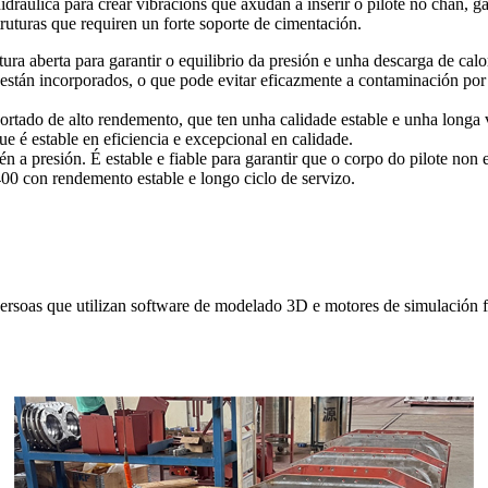
dráulica para crear vibracións que axudan a inserir o pilote no chan, 
truturas que requiren un forte soporte de cimentación.
ra aberta para garantir o equilibrio da presión e unha descarga de calor
 están incorporados, o que pode evitar eficazmente a contaminación por 
ado de alto rendemento, que ten unha calidade estable e unha longa vi
e é estable en eficiencia e excepcional en calidade.
n a presión. É estable e fiable para garantir que o corpo do pilote non e
00 con rendemento estable e longo ciclo de servizo.
rsoas que utilizan software de modelado 3D e motores de simulación fí