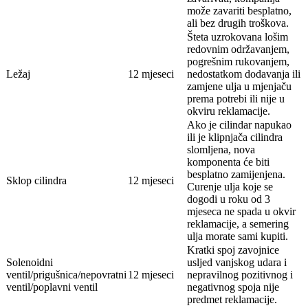
može zavariti besplatno,
ali bez drugih troškova.
Šteta uzrokovana lošim
redovnim održavanjem,
pogrešnim rukovanjem,
Ležaj
12 mjeseci
nedostatkom dodavanja ili
zamjene ulja u mjenjaču
prema potrebi ili nije u
okviru reklamacije.
Ako je cilindar napukao
ili je klipnjača cilindra
slomljena, nova
komponenta će biti
besplatno zamijenjena.
Sklop cilindra
12 mjeseci
Curenje ulja koje se
dogodi u roku od 3
mjeseca ne spada u okvir
reklamacije, a semering
ulja morate sami kupiti.
Kratki spoj zavojnice
Solenoidni
usljed vanjskog udara i
ventil/prigušnica/nepovratni
12 mjeseci
nepravilnog pozitivnog i
ventil/poplavni ventil
negativnog spoja nije
predmet reklamacije.