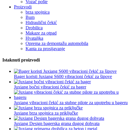
Vozač pošte
Proizvodi
brza spojnica
Bum
Hidraulični čekić
Drobilica
Makaze za otpad
Hvataljka
Oprema za demontažu automobila
Kanta za prosijavanje
Istaknuti proizvodi
Bager koristi Juxiang S600 vibracioni čekić za šipove
Juxiang bočni vibracioni čekić za bager
Juxiang vibracioni čekić za stubne pilote za upotrebu u bageru
Juxiang brza spojnica za priključke
Juxiang Design bagerska grana dugog dohvata