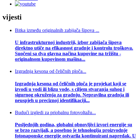
vijesti
Bitka između originalnih zabijača šipova ...
U infrastrukturnoj industriji, izbor zabijača šipova
direktno utiče na efikasnost gradnje i kontrolu troškova.
Suočeni sa dva glavna načina kupovine na tržištu -
originalnom kupovinom mašina...
Izgradnja kesona od čeličnih ploča...
Izgradnja kesona od čeličnih ploča je projekat koji se
izvodi u vodi ili blizu vode, s ciljem stvaranja suhog i
sigurnog okruženja za gradnju. Nepravilna gradnja ili
neuspjeh u preciznoj identifikaciji...
Budući izgledi za priobalnu fotovoltažu...
Posljednjih godina, globalni obnovljivi izvori energije su
se brzo razvijali, a posebno je tehnologija proizvodnje
fotonaponske energije ostvarila kontinuirani napredak. U