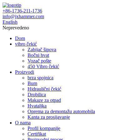
+86-1736-211-1736
info@jxhammer.com
English
Neprevedeno
Dom
vibro čekić
Zabijač šipova
Bočni hvat
Vozač pošte
450 Vibro čekić
Proizvodi
brza spojnica
Bum
Hidraulični čekić
Drobilica
Makaze za otpad
Hvataljka
Oprema za demontažu automobila
Kanta za prosijavanje
O nama
Profil kompanije
Certifikat
Proizvodni proces