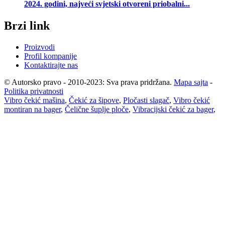
2024. godini, najveći svjetski otvoreni priobalni...
Brzi link
Proizvodi
Profil kompanije
Kontaktirajte nas
© Autorsko pravo - 2010-2023: Sva prava pridržana.
Mapa sajta
-
Politika privatnosti
Vibro čekić mašina
,
Čekić za šipove
,
Pločasti slagač
,
Vibro čekić
montiran na bager
,
Čelične šuplje ploče
,
Vibracijski čekić za bager
,