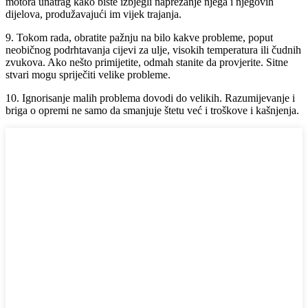
motora unatrag kako biste izbjegli naprezanje njega i njegovih
dijelova, produžavajući im vijek trajanja.
9. Tokom rada, obratite pažnju na bilo kakve probleme, poput
neobičnog podrhtavanja cijevi za ulje, visokih temperatura ili čudnih
zvukova. Ako nešto primijetite, odmah stanite da provjerite. Sitne
stvari mogu spriječiti velike probleme.
10. Ignorisanje malih problema dovodi do velikih. Razumijevanje i
briga o opremi ne samo da smanjuje štetu već i troškove i kašnjenja.