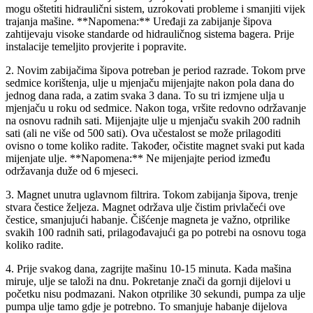
mogu oštetiti hidraulični sistem, uzrokovati probleme i smanjiti vijek
trajanja mašine. **Napomena:** Uređaji za zabijanje šipova
zahtijevaju visoke standarde od hidrauličnog sistema bagera. Prije
instalacije temeljito provjerite i popravite.
2. Novim zabijačima šipova potreban je period razrade. Tokom prve
sedmice korištenja, ulje u mjenjaču mijenjajte nakon pola dana do
jednog dana rada, a zatim svaka 3 dana. To su tri izmjene ulja u
mjenjaču u roku od sedmice. Nakon toga, vršite redovno održavanje
na osnovu radnih sati. Mijenjajte ulje u mjenjaču svakih 200 radnih
sati (ali ne više od 500 sati). Ova učestalost se može prilagoditi
ovisno o tome koliko radite. Također, očistite magnet svaki put kada
mijenjate ulje. **Napomena:** Ne mijenjajte period između
održavanja duže od 6 mjeseci.
3. Magnet unutra uglavnom filtrira. Tokom zabijanja šipova, trenje
stvara čestice željeza. Magnet održava ulje čistim privlačeći ove
čestice, smanjujući habanje. Čišćenje magneta je važno, otprilike
svakih 100 radnih sati, prilagođavajući ga po potrebi na osnovu toga
koliko radite.
4. Prije svakog dana, zagrijte mašinu 10-15 minuta. Kada mašina
miruje, ulje se taloži na dnu. Pokretanje znači da gornji dijelovi u
početku nisu podmazani. Nakon otprilike 30 sekundi, pumpa za ulje
pumpa ulje tamo gdje je potrebno. To smanjuje habanje dijelova