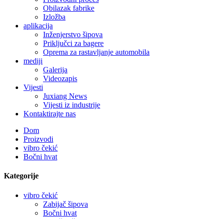
Obilazak fabrike
Izložba
aplikacija
Inženjerstvo šipova
Priključci za bagere
Oprema za rastavljanje automobila
mediji
Galerija
Videozapis
Vijesti
Juxiang News
Vijesti iz industrije
Kontaktirajte nas
Dom
Proizvodi
vibro čekić
Bočni hvat
Kategorije
vibro čekić
Zabijač šipova
Bočni hvat