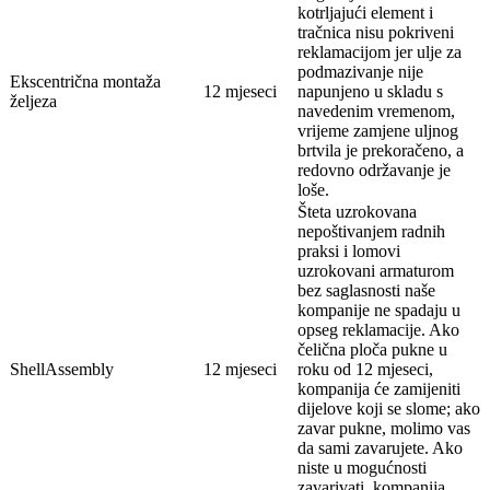
kotrljajući element i
tračnica nisu pokriveni
reklamacijom jer ulje za
podmazivanje nije
Ekscentrična montaža
12 mjeseci
napunjeno u skladu s
željeza
navedenim vremenom,
vrijeme zamjene uljnog
brtvila je prekoračeno, a
redovno održavanje je
loše.
Šteta uzrokovana
nepoštivanjem radnih
praksi i lomovi
uzrokovani armaturom
bez saglasnosti naše
kompanije ne spadaju u
opseg reklamacije. Ako
čelična ploča pukne u
ShellAssembly
12 mjeseci
roku od 12 mjeseci,
kompanija će zamijeniti
dijelove koji se slome; ako
zavar pukne, molimo vas
da sami zavarujete. Ako
niste u mogućnosti
zavarivati, kompanija