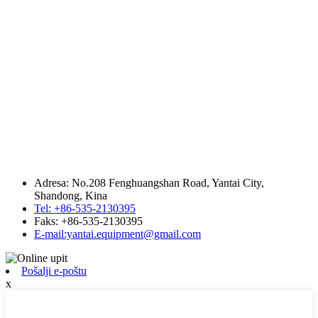
Adresa: No.208 Fenghuangshan Road, Yantai City,
Shandong, Kina
Tel: +86-535-2130395
Faks: +86-535-2130395
E-mail:yantai.equipment@gmail.com
Pošalji e-poštu
x