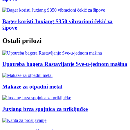
Bager koristi Juxiang S350 vibracioni čekić za
šipove
Ostali prilozi
Upotreba bagera Rastavljanje Sve-u-jednom mašina
Makaze za otpadni metal
Juxiang brza spojnica za priključke