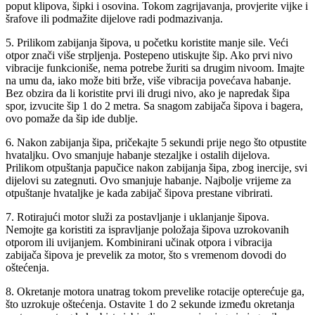
poput klipova, šipki i osovina. Tokom zagrijavanja, provjerite vijke i
šrafove ili podmažite dijelove radi podmazivanja.
5. Prilikom zabijanja šipova, u početku koristite manje sile. Veći
otpor znači više strpljenja. Postepeno utiskujte šip. Ako prvi nivo
vibracije funkcioniše, nema potrebe žuriti sa drugim nivoom. Imajte
na umu da, iako može biti brže, više vibracija povećava habanje.
Bez obzira da li koristite prvi ili drugi nivo, ako je napredak šipa
spor, izvucite šip 1 do 2 metra. Sa snagom zabijača šipova i bagera,
ovo pomaže da šip ide dublje.
6. Nakon zabijanja šipa, pričekajte 5 sekundi prije nego što otpustite
hvataljku. Ovo smanjuje habanje stezaljke i ostalih dijelova.
Prilikom otpuštanja papučice nakon zabijanja šipa, zbog inercije, svi
dijelovi su zategnuti. Ovo smanjuje habanje. Najbolje vrijeme za
otpuštanje hvataljke je kada zabijač šipova prestane vibrirati.
7. Rotirajući motor služi za postavljanje i uklanjanje šipova.
Nemojte ga koristiti za ispravljanje položaja šipova uzrokovanih
otporom ili uvijanjem. Kombinirani učinak otpora i vibracija
zabijača šipova je prevelik za motor, što s vremenom dovodi do
oštećenja.
8. Okretanje motora unatrag tokom prevelike rotacije opterećuje ga,
što uzrokuje oštećenja. Ostavite 1 do 2 sekunde između okretanja