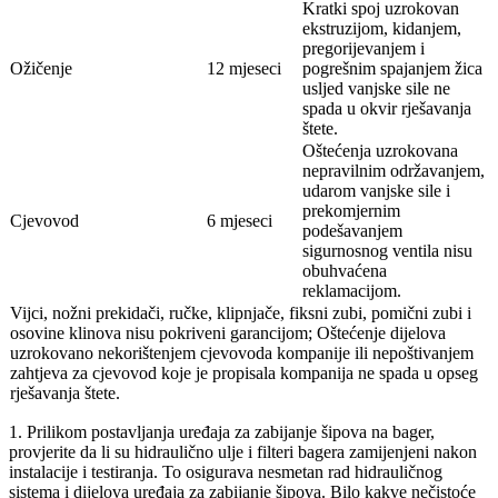
Kratki spoj uzrokovan
ekstruzijom, kidanjem,
pregorijevanjem i
Ožičenje
12 mjeseci
pogrešnim spajanjem žica
usljed vanjske sile ne
spada u okvir rješavanja
štete.
Oštećenja uzrokovana
nepravilnim održavanjem,
udarom vanjske sile i
prekomjernim
Cjevovod
6 mjeseci
podešavanjem
sigurnosnog ventila nisu
obuhvaćena
reklamacijom.
Vijci, nožni prekidači, ručke, klipnjače, fiksni zubi, pomični zubi i
osovine klinova nisu pokriveni garancijom; Oštećenje dijelova
uzrokovano nekorištenjem cjevovoda kompanije ili nepoštivanjem
zahtjeva za cjevovod koje je propisala kompanija ne spada u opseg
rješavanja štete.
1. Prilikom postavljanja uređaja za zabijanje šipova na bager,
provjerite da li su hidraulično ulje i filteri bagera zamijenjeni nakon
instalacije i testiranja. To osigurava nesmetan rad hidrauličnog
sistema i dijelova uređaja za zabijanje šipova. Bilo kakve nečistoće