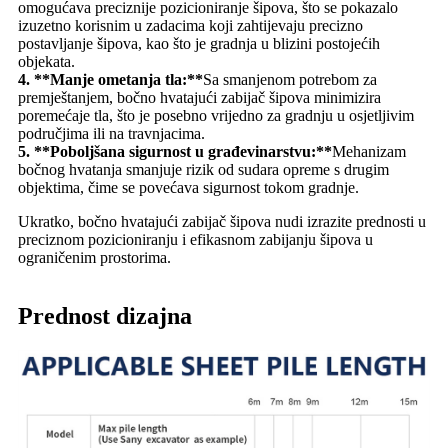
omogućava preciznije pozicioniranje šipova, što se pokazalo
izuzetno korisnim u zadacima koji zahtijevaju precizno
postavljanje šipova, kao što je gradnja u blizini postojećih
objekata.
4. **Manje ometanja tla:**
Sa smanjenom potrebom za
premještanjem, bočno hvatajući zabijač šipova minimizira
poremećaje tla, što je posebno vrijedno za gradnju u osjetljivim
područjima ili na travnjacima.
5. **Poboljšana sigurnost u građevinarstvu:**
Mehanizam
bočnog hvatanja smanjuje rizik od sudara opreme s drugim
objektima, čime se povećava sigurnost tokom gradnje.
Ukratko, bočno hvatajući zabijač šipova nudi izrazite prednosti u
preciznom pozicioniranju i efikasnom zabijanju šipova u
ograničenim prostorima.
Prednost dizajna